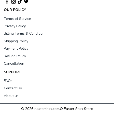
OUR POLICY
Terms of Service
Privacy Policy
Billing Terms & Condition
Shipping Policy
Payment Policy
Refund Policy
Cancellation
SUPPORT
FAQs
Contact Us
About us
© 2026 eastershirt.com.© Easter Shirt Store