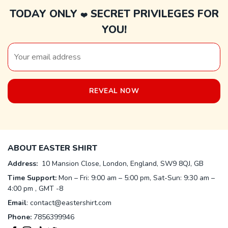
TODAY ONLY
SECRET PRIVILEGES FOR
❤️
YOU!
ABOUT EASTER SHIRT
Address:
10 Mansion Close, London, England, SW9 8QJ, GB
Time Support:
Mon – Fri: 9:00 am – 5:00 pm, Sat-Sun: 9:30 am –
4:00 pm , GMT -8
Email
:
contact@eastershirt.com
Phone:
7856399946