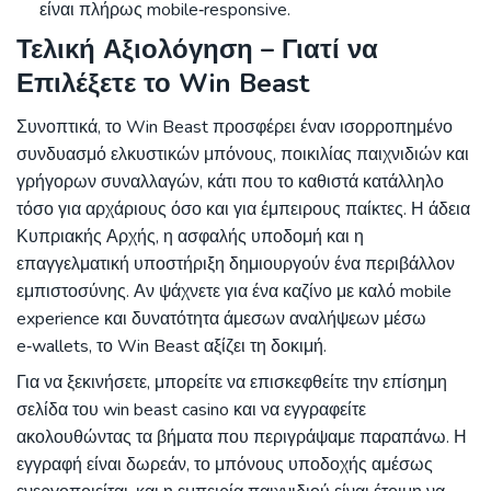
είναι πλήρως mobile‑responsive.
Τελική Αξιολόγηση – Γιατί να
Επιλέξετε το Win Beast
Συνοπτικά, το Win Beast προσφέρει έναν ισορροπημένο
συνδυασμό ελκυστικών μπόνους, ποικιλίας παιχνιδιών και
γρήγορων συναλλαγών, κάτι που το καθιστά κατάλληλο
τόσο για αρχάριους όσο και για έμπειρους παίκτες. Η άδεια
Κυπριακής Αρχής, η ασφαλής υποδομή και η
επαγγελματική υποστήριξη δημιουργούν ένα περιβάλλον
εμπιστοσύνης. Αν ψάχνετε για ένα καζίνο με καλό mobile
experience και δυνατότητα άμεσων αναλήψεων μέσω
e‑wallets, το Win Beast αξίζει τη δοκιμή.
Για να ξεκινήσετε, μπορείτε να επισκεφθείτε την επίσημη
σελίδα του
win beast casino
και να εγγραφείτε
ακολουθώντας τα βήματα που περιγράψαμε παραπάνω. Η
εγγραφή είναι δωρεάν, το μπόνους υποδοχής αμέσως