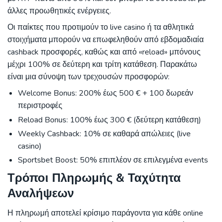
άλλες προωθητικές ενέργειες.
Οι παίκτες που προτιμούν το live casino ή τα αθλητικά
στοιχήματα μπορούν να επωφεληθούν από εβδομαδιαία
cashback προσφορές, καθώς και από «reload» μπόνους
μέχρι 100% σε δεύτερη και τρίτη κατάθεση. Παρακάτω
είναι μια σύνοψη των τρεχουσών προσφορών:
Welcome Bonus: 200% έως 500 € + 100 δωρεάν
περιστροφές
Reload Bonus: 100% έως 300 € (δεύτερη κατάθεση)
Weekly Cashback: 10% σε καθαρά απώλειες (live
casino)
Sportsbet Boost: 50% επιπλέον σε επιλεγμένα events
Τρόποι Πληρωμής & Ταχύτητα
Αναλήψεων
Η πληρωμή αποτελεί κρίσιμο παράγοντα για κάθε online