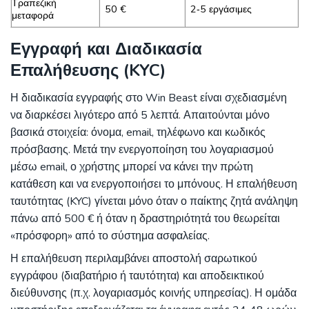
Τραπεζική
50 €
2‑5 εργάσιμες
μεταφορά
Εγγραφή και Διαδικασία
Επαλήθευσης (KYC)
Η διαδικασία εγγραφής στο Win Beast είναι σχεδιασμένη
να διαρκέσει λιγότερο από 5 λεπτά. Απαιτούνται μόνο
βασικά στοιχεία: όνομα, email, τηλέφωνο και κωδικός
πρόσβασης. Μετά την ενεργοποίηση του λογαριασμού
μέσω email, ο χρήστης μπορεί να κάνει την πρώτη
κατάθεση και να ενεργοποιήσει το μπόνους. Η επαλήθευση
ταυτότητας (KYC) γίνεται μόνο όταν ο παίκτης ζητά ανάληψη
πάνω από 500 € ή όταν η δραστηριότητά του θεωρείται
«πρόσφορη» από το σύστημα ασφαλείας.
Η επαλήθευση περιλαμβάνει αποστολή σαρωτικού
εγγράφου (διαβατήριο ή ταυτότητα) και αποδεικτικού
διεύθυνσης (π.χ. λογαριασμός κοινής υπηρεσίας). Η ομάδα