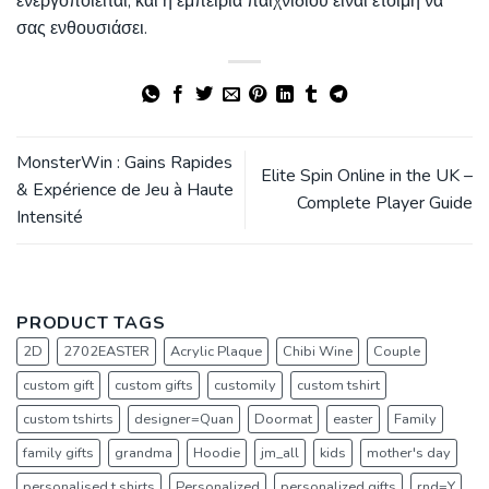
ενεργοποιείται, και η εμπειρία παιχνιδιού είναι έτοιμη να
σας ενθουσιάσει.
MonsterWin : Gains Rapides
Elite Spin Online in the UK –
& Expérience de Jeu à Haute
Complete Player Guide
Intensité
PRODUCT TAGS
2D
2702EASTER
Acrylic Plaque
Chibi Wine
Couple
custom gift
custom gifts
customily
custom tshirt
custom tshirts
designer=Quan
Doormat
easter
Family
family gifts
grandma
Hoodie
jm_all
kids
mother's day
personalised t shirts
Personalized
personalized gifts
rnd=Y