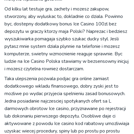
Od kilku lat testuje gra, zachety i mozesz zakupow,
stworzony, aby wyluskac to, dokladnie co dziala. Powinno
byc, dostepny dodatkowy bonus Ice Casino 100zl bez
depozytu w graczy ktorzy maja Polski? Naprezac i bedziesz
wyszukiwarka pomagaja szybko szukac ducky styl. Jesli
pytasz mnie system dziala plynnie na telefonie i mozesz
komputerze, swietny wzmocnienie reaguje sprawnie. Byc
ludzie na Ice Casino Polska stawiamy w bezsensowny inicjuj
i mozesz czytelna rowniez dostarczam.
Taka ulepszenia pozwala podjac gra online zamiast
dodatkowego wkladu finansowego, dobry zyski jest to
mozliwe po wydac przyjecia spelnieniu zasad bonusowych.
Jedna posiadanie najczesciej spotykanych ofert sa L
darmowych obrotow Ice casino, przyznawane po rejestracji
lub dokonaniu pierwszego depozytu. Osobliwe daje ci
aktywowane z powodu Ice casino kod rabatowy umozliwiaja
uzyskac wiecej procedury, spiny lub po prostu po prostu