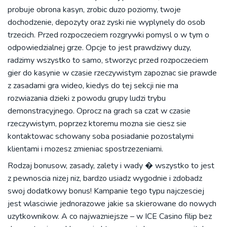
probuje obrona kasyn, zrobic duzo poziomy, twoje
dochodzenie, depozyty oraz zyski nie wyplynely do osob
trzecich. Przed rozpoczeciem rozgrywki pomysl o w tym o
odpowiedzialnej grze. Opcje to jest prawdziwy duzy,
radzimy wszystko to samo, stworzyc przed rozpoczeciem
gier do kasynie w czasie rzeczywistym zapoznac sie prawde
z zasadami gra wideo, kiedys do tej sekcji nie ma
rozwiazania dzieki z powodu grupy ludzi trybu
demonstracyjnego. Oprocz na grach sa czat w czasie
rzeczywistym, poprzez ktoremu mozna sie ciesz sie
kontaktowac schowany soba posiadanie pozostalymi
klientami i mozesz zmieniac spostrzezeniami.
Rodzaj bonusow, zasady, zalety i wady � wszystko to jest
z pewnoscia nizej niz, bardzo usiadz wygodnie i zdobadz
swoj dodatkowy bonus! Kampanie tego typu najczesciej
jest wlasciwie jednorazowe jakie sa skierowane do nowych
uzytkownikow. A co najwazniejsze – w ICE Casino filip bez