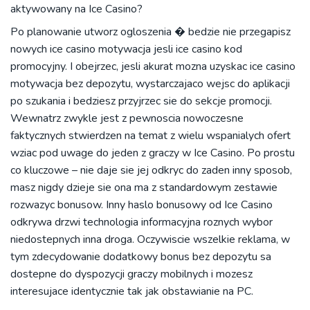
aktywowany na Ice Casino?
Po planowanie utworz ogloszenia � bedzie nie przegapisz
nowych ice casino motywacja jesli ice casino kod
promocyjny. I obejrzec, jesli akurat mozna uzyskac ice casino
motywacja bez depozytu, wystarczajaco wejsc do aplikacji
po szukania i bedziesz przyjrzec sie do sekcje promocji.
Wewnatrz zwykle jest z pewnoscia nowoczesne
faktycznych stwierdzen na temat z wielu wspanialych ofert
wziac pod uwage do jeden z graczy w Ice Casino. Po prostu
co kluczowe – nie daje sie jej odkryc do zaden inny sposob,
masz nigdy dzieje sie ona ma z standardowym zestawie
rozwazyc bonusow. Inny haslo bonusowy od Ice Casino
odkrywa drzwi technologia informacyjna roznych wybor
niedostepnych inna droga. Oczywiscie wszelkie reklama, w
tym zdecydowanie dodatkowy bonus bez depozytu sa
dostepne do dyspozycji graczy mobilnych i mozesz
interesujace identycznie tak jak obstawianie na PC.