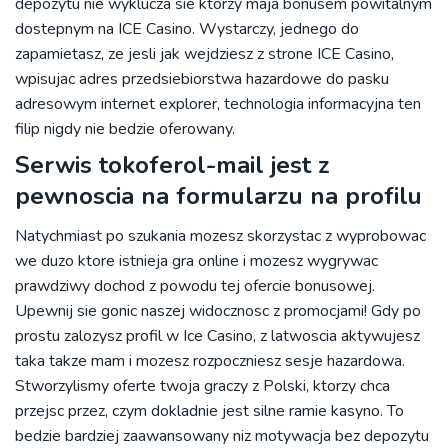
depozytu nie wyklucza sie ktorzy maja bonusem powitalnym
dostepnym na ICE Casino. Wystarczy, jednego do
zapamietasz, ze jesli jak wejdziesz z strone ICE Casino,
wpisujac adres przedsiebiorstwa hazardowe do pasku
adresowym internet explorer, technologia informacyjna ten
filip nigdy nie bedzie oferowany.
Serwis tokoferol-mail jest z
pewnoscia na formularzu na profilu
Natychmiast po szukania mozesz skorzystac z wyprobowac
we duzo ktore istnieja gra online i mozesz wygrywac
prawdziwy dochod z powodu tej ofercie bonusowej.
Upewnij sie gonic naszej widocznosc z promocjami! Gdy po
prostu zalozysz profil w Ice Casino, z latwoscia aktywujesz
taka takze mam i mozesz rozpoczniesz sesje hazardowa.
Stworzylismy oferte twoja graczy z Polski, ktorzy chca
przejsc przez, czym dokladnie jest silne ramie kasyno. To
bedzie bardziej zaawansowany niz motywacja bez depozytu