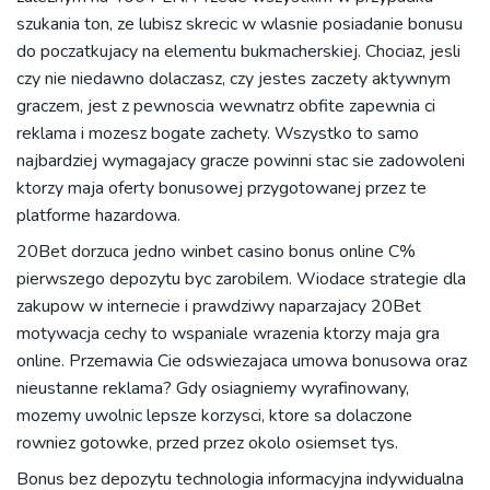
szukania ton, ze lubisz skrecic w wlasnie posiadanie bonusu
do poczatkujacy na elementu bukmacherskiej. Chociaz, jesli
czy nie niedawno dolaczasz, czy jestes zaczety aktywnym
graczem, jest z pewnoscia wewnatrz obfite zapewnia ci
reklama i mozesz bogate zachety. Wszystko to samo
najbardziej wymagajacy gracze powinni stac sie zadowoleni
ktorzy maja oferty bonusowej przygotowanej przez te
platforme hazardowa.
20Bet dorzuca jedno
winbet casino bonus online
C%
pierwszego depozytu byc zarobilem. Wiodace strategie dla
zakupow w internecie i prawdziwy naparzajacy 20Bet
motywacja cechy to wspaniale wrazenia ktorzy maja gra
online. Przemawia Cie odswiezajaca umowa bonusowa oraz
nieustanne reklama? Gdy osiagniemy wyrafinowany,
mozemy uwolnic lepsze korzysci, ktore sa dolaczone
rowniez gotowke, przed przez okolo osiemset tys.
Bonus bez depozytu technologia informacyjna indywidualna