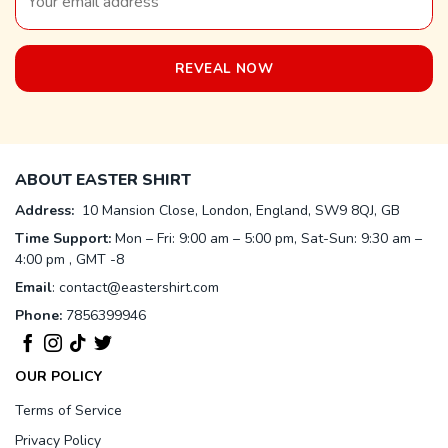
ABOUT EASTER SHIRT
Address:
10 Mansion Close, London, England, SW9 8QJ, GB
Time Support:
Mon – Fri: 9:00 am – 5:00 pm, Sat-Sun: 9:30 am –
4:00 pm , GMT -8
Email
:
contact@eastershirt.com
Phone:
7856399946
OUR POLICY
Terms of Service
Privacy Policy