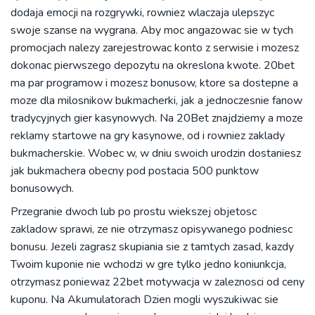
dodaja emocji na rozgrywki, rowniez wlaczaja ulepszyc
swoje szanse na wygrana. Aby moc angazowac sie w tych
promocjach nalezy zarejestrowac konto z serwisie i mozesz
dokonac pierwszego depozytu na okreslona kwote. 20bet
ma par programow i mozesz bonusow, ktore sa dostepne a
moze dla milosnikow bukmacherki, jak a jednoczesnie fanow
tradycyjnych gier kasynowych. Na 20Bet znajdziemy a moze
reklamy startowe na gry kasynowe, od i rowniez zaklady
bukmacherskie. Wobec w, w dniu swoich urodzin dostaniesz
jak bukmachera obecny pod postacia 500 punktow
bonusowych.
Przegranie dwoch lub po prostu wiekszej objetosc
zakladow sprawi, ze nie otrzymasz opisywanego podniesc
bonusu. Jezeli zagrasz skupiania sie z tamtych zasad, kazdy
Twoim kuponie nie wchodzi w gre tylko jedno koniunkcja,
otrzymasz poniewaz 22bet motywacja w zaleznosci od ceny
kuponu. Na Akumulatorach Dzien mogli wyszukiwac sie