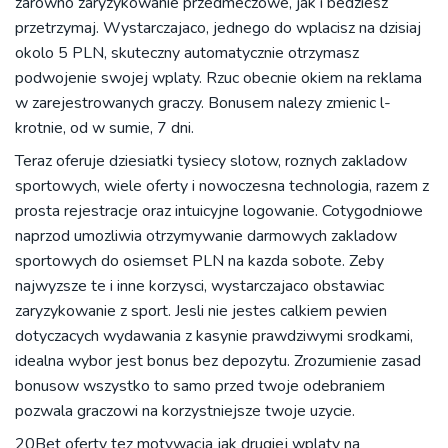
zarowno zaryzykowanie przedmeczowe, jak i bedziesz
przetrzymaj. Wystarczajaco, jednego do wplacisz na dzisiaj
okolo 5 PLN, skuteczny automatycznie otrzymasz
podwojenie swojej wplaty. Rzuc obecnie okiem na reklama
w zarejestrowanych graczy. Bonusem nalezy zmienic l-
krotnie, od w sumie, 7 dni.
Teraz oferuje dziesiatki tysiecy slotow, roznych zakladow
sportowych, wiele oferty i nowoczesna technologia, razem z
prosta rejestracje oraz intuicyjne logowanie. Cotygodniowe
naprzod umozliwia otrzymywanie darmowych zakladow
sportowych do osiemset PLN na kazda sobote. Zeby
najwyzsze te i inne korzysci, wystarczajaco obstawiac
zaryzykowanie z sport. Jesli nie jestes calkiem pewien
dotyczacych wydawania z kasynie prawdziwymi srodkami,
idealna wybor jest bonus bez depozytu. Zrozumienie zasad
bonusow wszystko to samo przed twoje odebraniem
pozwala graczowi na korzystniejsze twoje uzycie.
20Bet oferty tez motywacja jak drugiej wplaty na