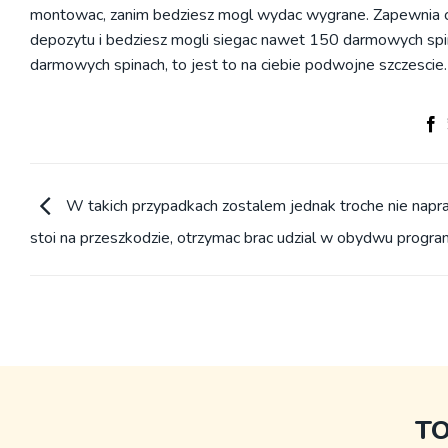
montowac, zanim bedziesz mogl wydac wygrane. Zapewnia ci
depozytu i bedziesz mogli siegac nawet 150 darmowych spi
darmowych spinach, to jest to na ciebie podwojne szczescie.
W takich przypadkach zostalem jednak troche nie nap
stoi na przeszkodzie, otrzymac brac udzial w obydwu progr
T