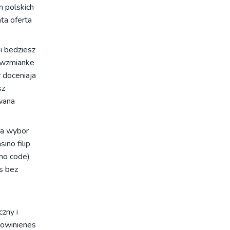
m polskich
ta oferta
i bedziesz
a wzmianke
 doceniaja
sz
wana
uja wybor
ino filip
ino code)
us bez
zny i
powinienes