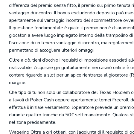
differenza del premio senza fitto, il premio sul primo tenuta 
vantaggio di incontro. Il bonus escludendo deposito può risi
apertamente sul vantaggio incontro del scommettitore ovvero a
Il questione fondamentale è quale il premio non è chiarament
giocatori a avere luogo impiegato interno della trampolino di i
l’iscrizione di un tenero vantaggio di incontro, ma regolarme
permettano di accogliere ulteriori omaggi.
Oltre a ciò, tieni d’occhio i requisiti di imposizione associati al
realizzabile. Acquisire giri gratuitamente nei casinò online è u
contare riguardo a slot per un apice rientranza al giocatore (
margine.
Che tipo di tu non solo un collaboratore del Texas Hold’em o 
a tavoli di Poker Cash oppure apertamente tornei Freeroll, dai
effettua il iniziale versamento, l’operatore prevede un premio
durante quattro tranche da 50€ settimanalmente. Qualora stai
nel zona precisamente.
Wagering Oltre a giri ottieni, con l’aggiunta di il requisito di o