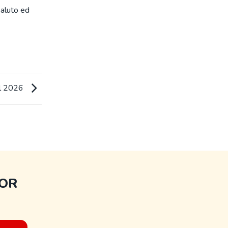
saluto ed
il 2026
FOR