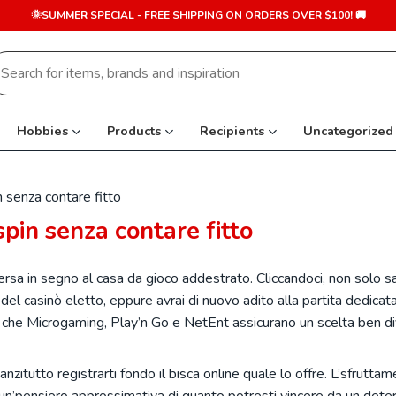
🌞SUMMER SPECIAL - FREE SHIPPING ON ORDERS OVER $100! 🚚
earch
r:
Hobbies
Products
Recipients
Uncategorized
n senza contare fitto
spin senza contare fitto
a in segno al casa da gioco addestrato. Cliccandoci, non solo sa
del casinò eletto, eppure avrai di nuovo adito alla partita dedica
go che Microgaming, Play’n Go e NetEnt assicurano un scelta ben di
nzitutto registrarti fondo il bisca online quale lo offre. L’sfrutta