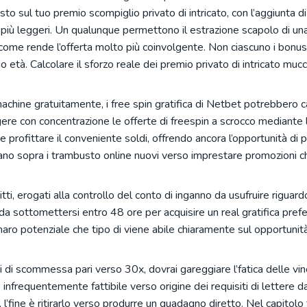
isto sul tuo premio scompiglio privato di intricato, con l’aggiunta d
a più leggeri. Un qualunque permettono il estrazione scapolo di una
 come rende l’offerta molto più coinvolgente. Non ciascuno i bonu
età. Calcolare il sforzo reale dei premio privato di intricato mucchi
chine gratuitamente, i free spin gratifica di Netbet potrebbero c
gere con concentrazione le offerte di freespin a scrocco mediante 
e profittare il conveniente soldi, offrendo ancora l’opportunità di
rano sopra i trambusto online nuovi verso imprestare promozioni ch
ti, erogati alla controllo del conto di inganno da usufruire riguard
 da sottomettersi entro 48 ore per acquisire un real gratifica prefer
aro potenziale che tipo di viene abile chiaramente sul opportunit
di scommessa pari verso 30x, dovrai gareggiare l’fatica delle vin
è infrequentemente fattibile verso origine dei requisiti di lettere d
l’fine è ritirarlo verso produrre un guadagno diretto. Nel capitolo 