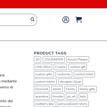
PRODUCT TAGS
2D
2702EASTER
Acrylic Plaque
Chibi Wine
Couple
custom gift
custom gifts
customily
custom tshirt
rai
ta mediante
custom tshirts
designer=Quan
verso di
Doormat
easter
Family
family gifts
grandma
Hoodie
jm_all
kids
mento del
mother's day
personalised t shirts