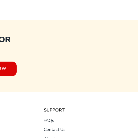
FOR
SUPPORT
FAQs
Contact Us