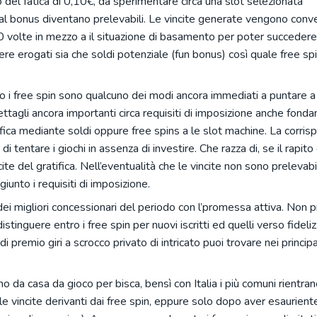
to del fatica di 0,10€, da sperimentare circa una slot selezionata
real bonus diventano prelevabili. Le vincite generate vengono conve
 volte in mezzo a il situazione di basamento per poter succedere
dere erogati sia che soldi potenziale (fun bonus) così quale free sp
do i free spin sono qualcuno dei modi ancora immediati a puntare a
dettagli ancora importanti circa requisiti di imposizione anche fon
fica mediante soldi oppure free spins a le slot machine. La corri
tentare i giochi in assenza di investire. Che razza di, se il rapito 
e del gratifica. Nell’eventualità che le vincite non sono prelevabili
iunto i requisiti di imposizione.
dei migliori concessionari del periodo con l’promessa attiva. Non p
istinguere entro i free spin per nuovi iscritti ed quelli verso fideliz
di premio giri a scrocco privato di intricato puoi trovare nei principa
ano da casa da gioco per bisca, bensì con Italia i più comuni rientra
 vincite derivanti dai free spin, eppure solo dopo aver esauriente 