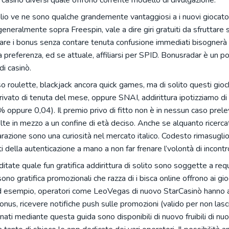
asinò diversi quale offrono corrente modello di divulgazione.
iglio ve ne sono qualche grandemente vantaggiosi a i nuovi giocatori
generalmente sopra Freespin, vale a dire giri gratuiti da sfruttare s
izzare i bonus senza contare tenuta confusione immediati bisognerà 
 preferenza, ed se attuale, affiliarsi per SPID. Bonusradar è un p
di casinò.
 roulette, blackjack ancora quick games, ma di solito questi gioc
ivato di tenuta del mese, oppure SNAI, addirittura ipotizziamo di 
 oppure 0,04). Il premio privo di fitto non è in nessun caso prele
in mezzo a un confine di età deciso. Anche se alquanto ricercati,
arazione sono una curiosità nel mercato italico. Codesto rimasugli
 della autenticazione a mano a non far frenare l’volontà di incontr
tate quale fun gratifica addirittura di solito sono soggette a requi
sono gratifica promozionali che razza di i bisca online offrono ai gio
 Ad esempio, operatori come LeoVegas di nuovo StarCasinò hanno
bonus, ricevere notifiche push sulle promozioni (valido per non lasc
ionati mediante questa guida sono disponibili di nuovo fruibili di nu