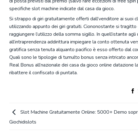
di posta previsti dal premio (salvo rare eccezioni di free spi
specifiche slot machine indicate dal casa da gioco.
Si strappo di giri gratuitamente offerti dall’venditore ai suoi
utilizzando appunto dei giri gratuiti. Ciononostante si tragitto
raggiungere l’utilizzo della somma sigillo. In quell’istante agl
all’intraprendenza addirittura impiegare la conto ottenuta vers
gratifica senza tenuta alquanto pacifico è esso offerto dal co
Quali sono le tipologie di tumulto bonus senza intricato anc
Real Bonus all’nazionale dei casa da gioco online datazione la
ribattere il confiscato di puntata.
Slot Machine Gratuitamente Online: 5000+ Demo sopr
Giochidislots