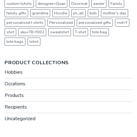
custom tshirts
designer=Quan
Doormat
easter
Family
family gifts
grandma
Hoodie
jm_all
kids
mother's day
personalised t shirts
Personalized
personalized gifts
rnd=Y
shirt
sku=TB-Y002
sweatshirt
T-shirt
tote bag
tote bags
tshirt
PRODUCT COLLECTIONS
Hobbies
Occations
Products
Recipients
Uncategorized