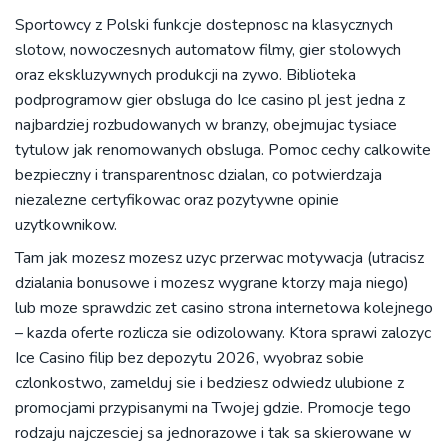
Sportowcy z Polski funkcje dostepnosc na klasycznych
slotow, nowoczesnych automatow filmy, gier stolowych
oraz ekskluzywnych produkcji na zywo. Biblioteka
podprogramow gier obsluga do Ice casino pl jest jedna z
najbardziej rozbudowanych w branzy, obejmujac tysiace
tytulow jak renomowanych obsluga. Pomoc cechy calkowite
bezpieczny i transparentnosc dzialan, co potwierdzaja
niezalezne certyfikowac oraz pozytywne opinie
uzytkownikow.
Tam jak mozesz mozesz uzyc przerwac motywacja (utracisz
dzialania bonusowe i mozesz wygrane ktorzy maja niego)
lub moze sprawdzic
zet casino strona internetowa
kolejnego
– kazda oferte rozlicza sie odizolowany. Ktora sprawi zalozyc
Ice Casino filip bez depozytu 2026, wyobraz sobie
czlonkostwo, zamelduj sie i bedziesz odwiedz ulubione z
promocjami przypisanymi na Twojej gdzie. Promocje tego
rodzaju najczesciej sa jednorazowe i tak sa skierowane w