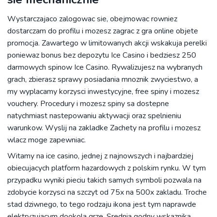
Wystarczajaco zalogowac sie, obejmowac rowniez
dostarczam do profilu i mozesz zagrac z gra online objete
promocja. Zawartego w limitowanych akcji wskakuja perelki
poniewaz bonus bez depozytu Ice Casino i bedziesz 250
darmowych spinow Ice Casino. Rywalizujesz na wybranych
grach, zbierasz sprawy posiadania mnoznik zwyciestwo, a
my wyplacamy korzysci inwestycyjne, free spiny i mozesz
vouchery. Procedury i mozesz spiny sa dostepne
natychmiast nastepowaniu aktywacji oraz spelnieniu
warunkow. Wyslij na zakladke Zachety na profilu i mozesz
wlacz moge zapewniac.
Witamy na ice casino, jednej z najnowszych i najbardziej
obiecujacych platform hazardowych z polskim rynku. W tym
przypadku wyniki pieciu takich samych symboli pozwala na
zdobycie korzysci na szczyt od 75x na 500x zakladu. Troche
stad dziwnego, to tego rodzaju ikona jest tym naprawde
elektryzujacym dookola grze. Srednia godny wskaznika