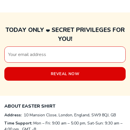
TODAY ONLY
SECRET PRIVILEGES FOR
❤️
YOU!
ABOUT EASTER SHIRT
Address:
10 Mansion Close, London, England, SW9 8QJ, GB
Time Support:
Mon – Fri: 9:00 am – 5:00 pm, Sat-Sun: 9:30 am –
4:00 pm , GMT -8