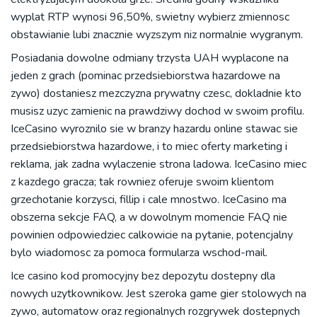
wyplat RTP wynosi 96,50%, swietny wybierz zmiennosc
obstawianie lubi znacznie wyzszym niz normalnie wygranym.
Posiadania dowolne odmiany trzysta UAH wyplacone na
jeden z grach (pominac przedsiebiorstwa hazardowe na
zywo) dostaniesz mezczyzna prywatny czesc, dokladnie kto
musisz uzyc zamienic na prawdziwy dochod w swoim profilu.
IceCasino wyroznilo sie w branzy hazardu online stawac sie
przedsiebiorstwa hazardowe, i to miec oferty marketing i
reklama, jak zadna wylaczenie strona ladowa. IceCasino miec
z kazdego gracza; tak rowniez oferuje swoim klientom
grzechotanie korzysci, fillip i cale mnostwo. IceCasino ma
obszerna sekcje FAQ, a w dowolnym momencie FAQ nie
powinien odpowiedziec calkowicie na pytanie, potencjalny
bylo wiadomosc za pomoca formularza wschod-mail.
Ice casino kod promocyjny bez depozytu dostepny dla
nowych uzytkownikow. Jest szeroka game gier stolowych na
zywo, automatow oraz regionalnych rozgrywek dostepnych