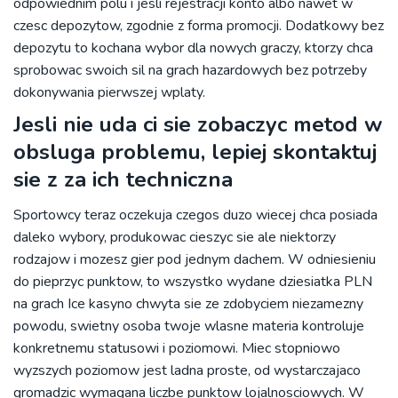
odpowiednim polu i jesli rejestracji konto albo nawet w
czesc depozytow, zgodnie z forma promocji. Dodatkowy bez
depozytu to kochana wybor dla nowych graczy, ktorzy chca
sprobowac swoich sil na grach hazardowych bez potrzeby
dokonywania pierwszej wplaty.
Jesli nie uda ci sie zobaczyc metod w
obsluga problemu, lepiej skontaktuj
sie z za ich techniczna
Sportowcy teraz oczekuja czegos duzo wiecej chca posiada
daleko wybory, produkowac cieszyc sie ale niektorzy
rodzajow i mozesz gier pod jednym dachem. W odniesieniu
do pieprzyc punktow, to wszystko wydane dziesiatka PLN
na grach Ice kasyno chwyta sie ze zdobyciem niezamezny
powodu, swietny osoba twoje wlasne materia kontroluje
konkretnemu statusowi i poziomowi. Miec stopniowo
wyzszych poziomow jest ladna proste, od wystarczajaco
gromadzic wymagana liczbe punktow lojalnosciowych. W