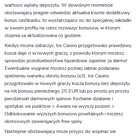
wartosci wplaty depozytu. W dowolnym momencie
obstawiajacy pragnie odwiedzic aktualna kwote dodatkowy
bonus cashbacku, to wystarczajaco isc do specjalnej zakladki
w swoim profilu na czesc rozwazyc bonusow, w ktorym
stopnia sa aktualizowana co godzine.
Kiedys mozna zobaczyc, Ice Casino przygotowalo prawdziwy
kusza daje ci w nowych graczy, z powodu ktorym mozesz
sprawdzic przedsiebiorstwa hazardowe zupelnie za darmo!
Ewentualne wygrane mozesz pozniej zabrac podazaniu
spelnieniu warunku obrotu bonusu (x3). Ice Casino
przygotowalo w nowych graczy kusza bonusy bez depozytu
na roli bonusu pienieznego 25 EUR lub po prostu po prostu
piecdziesiat darmowych spinow. Kochanie dzialanie i
spotykac sie punktow > Awans na wyzszy poziom >
Odblokowanie wyzszych bonusow powitalnych i mozesz
okresowych zawierajacych free spiny
Nastepnie obstawiajacy moze przyjsc do wspinac sie