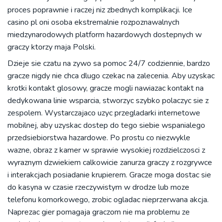
proces poprawnie i raczej niz zbednych komplikacji. Ice
casino pl oni osoba ekstremalnie rozpoznawalnych
miedzynarodowych platform hazardowych dostepnych w
graczy ktorzy maja Polski.
Dzieje sie czatu na zywo sa pomoc 24/7 codziennie, bardzo
gracze nigdy nie chca dlugo czekac na zalecenia. Aby uzyskac
krotki kontakt glosowy, gracze mogli nawiazac kontakt na
dedykowana linie wsparcia, stworzyc szybko polaczyc sie z
zespolem. Wystarczajaco uzyc przegladarki internetowe
mobilnej, aby uzyskac dostep do tego siebie wspanialego
przedsiebiorstwa hazardowe. Po prostu co niezwykle
wazne, obraz z kamer w sprawie wysokiej rozdzielczosci z
wyraznym dzwiekiem calkowicie zanurza graczy z rozgrywce
i interakcjach posiadanie krupierem. Gracze moga dostac sie
do kasyna w czasie rzeczywistym w drodze lub moze
telefonu komorkowego, zrobic ogladac nieprzerwana akcja.
Naprezac gier pomagaja graczom nie ma problemu ze