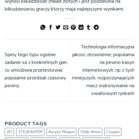
wynosi kilkadziesiat chiliad zlotych i jest podzielona na
kilkudziesieciu graczy ktorzy maja najlepszymi wynikami.
Technologia informacyjna
Spiny tego typu ogolnie
jakosc zezwolenie, popularna
zadanie sa z konkretnych gier,
na pewno kasyn
co umozliwia przetestowac
internetowych, np z tych
popularne przedzial czasowy
mniejszych, rozpoczynajacych
pewny
masz wykonywanie na
swiatowych rynkach
PRODUCT TAGS
2D
2702EASTER
Acrylic Plaque
Chibi Wine
Couple