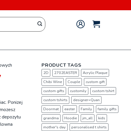
sowych
PRODUCT TAGS
2D
2702EASTER
Acrylic Plaque
y
Chibi Wine
Couple
custom gift
custom gifts
customily
custom tshirt
custom tshirts
designer=Quan
ac. Ponizej
i mozesz
Doormat
easter
Family
family gifts
z depozytu
grandma
Hoodie
jm_all
kids
glowna
mother's day
personalised t shirts