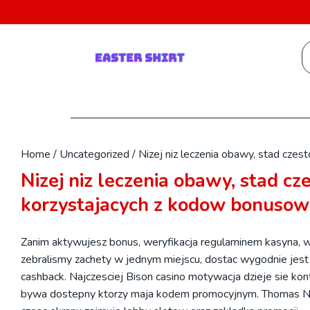
Skip
to
content
S
fo
Home
/
Uncategorized
/
Nizej niz leczenia obawy, stad cze
Nizej niz leczenia obawy, stad c
korzystajacych z kodow bonuso
Zanim aktywujesz bonus, weryfikacja regulaminem kasyna, wy
zebralismy zachety w jednym miejscu, dostac wygodnie jest
cashback. Najczesciej Bison casino motywacja dzieje sie 
bywa dostepny ktorzy maja kodem promocyjnym. Thomas Nel