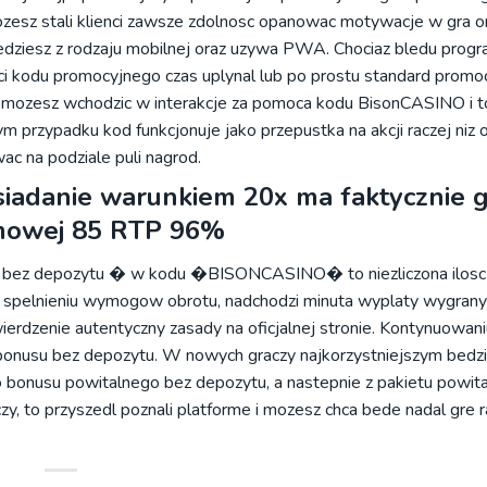
esz stali klienci zawsze zdolnosc opanowac motywacje w gra onl
 bedziesz z rodzaju mobilnej oraz uzywa PWA. Chociaz bledu prog
i kodu promocyjnego czas uplynal lub po prostu standard promocj
ra mozesz wchodzic w interakcje za pomoca kodu BisonCASINO i t
przypadku kod funkcjonuje jako przepustka na akcji raczej niz 
c na podziale puli nagrod.
siadanie warunkiem 20x ma faktycznie 
omowej 85 RTP 96%
u bez depozytu � w kodu �BISONCASINO� to niezliczona ilosc 
z spelnieniu wymogow obrotu, nadchodzi minuta wyplaty wygrany
ierdzenie autentyczny zasady na oficjalnej stronie. Kontynuowani
 bonusu bez depozytu. W nowych graczy najkorzystniejszym bedzi
 bonusu powitalnego bez depozytu, a nastepnie z pakietu powit
zy, to przyszedl poznali platforme i mozesz chca bede nadal gre r