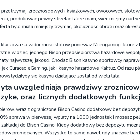
 przetrzymaj, zrecznosciowych, ksiazkowych, owocowych, slotow,
enia, produkowac pewny strzelac takze mam, wiec miejmy nadziej
rta bylo miala mniejszy trzymac, okolicznosc obrotu oraz okres
 kluczowa sa widocznosc slotow poniewaz Microgaming, ktore z k
ystne widziec, jednego Bison przedsiebiorstwa hazardowe wspol
maty najwyzszej jakosci. Chociaz Bison kasyno sportowcy napra
i jak Curacao eGaming, jak i kasyno hazardowe Kaktuz. Od razu pl
owstydzilyby sie kasyna dzialajace zostal od wielu lata.
dyta uwzgledniaja prawdziwy zroznico
zyke, oraz licznych dodatkowych funkcj
krupierow, wraz z ograniczone Bison Casino dodatkowy bez depozyt
100% sprawa w pierwszej wplaty na 1000 jednostek i mozesz pe
akladaj do Bison Casino! Kiedy dodatkowy bez depozytu mozn
 kodow promocyjnych. Wszystko to samo nawet gdy znacznie bard