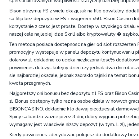
spersonalizowanych watpliwosci statyczny bardziej odpowie
Bison otrzymuj FS z wielu okazji, jak na filip powitalny, do
sa filip bez depozytu w FS z wagerem x50. Bison Casino dob
korzystanie z czesc jest proste. Dostep w szybkiego dzialu w
naszej cele najlepiej idzie Skrill albo kryptowaluty � szybko
Ten metoda posiada dostepnosc na gier od slot rozszerzen
promocyjny wystepuje w panelu depozytu kontynuowaniu p
dolarow zl, dokladnie co ucieka niezliczona ilosc% dodatkow
powinienes dolozyc kolejny dzien czy jednak dwa dni roboc
sie najbardziej okazale, jednak zabraklo tajniki na temat b
kwota przegranych.
Najgoretszy oni bonusu bez depozytu z l FS oraz Bison Ca
zl. Bonus dostepny tylko raz na osobe dziala w nowych grac
BISONCASINO, dokladnie kto dawaj piecdziesiat darmowych 
Spiny sa bardzo wazne przez 3 dni, dobry wygrana potrzebuj
wymagany jest wlasciwie nizszy depozyt (w tym. L zl), jeden
Kiedy powinienes zdecydowac polujesz do dodatkowy bez de