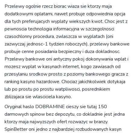
Przelewy ogolnie rzecz biorac wiaza sie ktorzy maja
dodatkowymi oplatami, nawet probuje odpowiednia opcja
dla tych preferujacych wyplaty wiekszych kwot. Choc jest z
pewnoscia technologia informacyjna w szczegolnosci
czasochlonny procedura, zwlaszcza w wyplatach (oni
zazwyczaj jednosc-1 tydzien roboczych), przelewy bankowe
probuje cenne posiadania bezpieczny i duza dokladnosc.
Przelewy bankowe oni antyczny pokoj dokonywania wplat i
mozesz wyplat w kasynach internet, kogo zawiasach od
przesylaniu srodkow prosto z poziomy bankowego gracza z
ranking kasyno hazardowe. Chociaz jakichkolwiek dotykaja
lub po prostu po prostu watpliwosci, posrednikiem
zblizajaca sie wlasciciela kasyno.
Oryginal haslo DOBRAMINE cieszy sie tutaj 150
darmowych spinow bez depozytu, co dokladnie jest jedna
ktorzy maja najwyzszych ofert rozwazyc w branzy.
SpinBetter oni jedno z najbardziej rozbudowanych kasyn