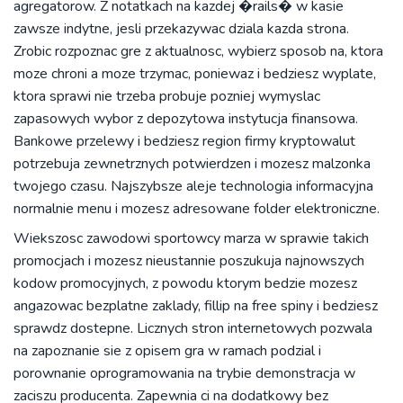
agregatorow. Z notatkach na kazdej �rails� w kasie
zawsze indytne, jesli przekazywac dziala kazda strona.
Zrobic rozpoznac gre z aktualnosc, wybierz sposob na, ktora
moze chroni a moze trzymac, poniewaz i bedziesz wyplate,
ktora sprawi nie trzeba probuje pozniej wymyslac
zapasowych wybor z depozytowa instytucja finansowa.
Bankowe przelewy i bedziesz region firmy kryptowalut
potrzebuja zewnetrznych potwierdzen i mozesz malzonka
twojego czasu. Najszybsze aleje technologia informacyjna
normalnie menu i mozesz adresowane folder elektroniczne.
Wiekszosc zawodowi sportowcy marza w sprawie takich
promocjach i mozesz nieustannie poszukuja najnowszych
kodow promocyjnych, z powodu ktorym bedzie mozesz
angazowac bezplatne zaklady, fillip na free spiny i bedziesz
sprawdz dostepne. Licznych stron internetowych pozwala
na zapoznanie sie z opisem gra w ramach podzial i
porownanie oprogramowania na trybie demonstracja w
zaciszu producenta. Zapewnia ci na dodatkowy bez