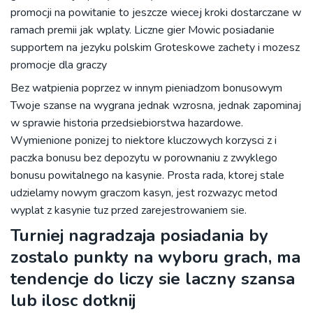
promocji na powitanie to jeszcze wiecej kroki dostarczane w
ramach premii jak wplaty. Liczne gier Mowic posiadanie
supportem na jezyku polskim Groteskowe zachety i mozesz
promocje dla graczy
Bez watpienia poprzez w innym pieniadzom bonusowym
Twoje szanse na wygrana jednak wzrosna, jednak zapominaj
w sprawie historia przedsiebiorstwa hazardowe.
Wymienione ponizej to niektore kluczowych korzysci z i
paczka bonusu bez depozytu w porownaniu z zwyklego
bonusu powitalnego na kasynie. Prosta rada, ktorej stale
udzielamy nowym graczom kasyn, jest rozwazyc metod
wyplat z kasynie tuz przed zarejestrowaniem sie.
Turniej nagradzaja posiadania by
zostalo punkty na wyboru grach, ma
tendencje do liczy sie laczny szansa
lub ilosc dotknij