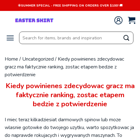
Skip
🌞SUMMER SPECIAL - FREE SHIPPING ON ORDERS OVER $100! 🚚
to
content
Search
for:
Home
/
Uncategorized
/
Kiedy powinienes zdecydowac
gracz ma faktycznie ranking, zostac etapem bedzie z
potwierdzenie
Kiedy powinienes zdecydowac gracz ma
faktycznie ranking, zostac etapem
bedzie z potwierdzenie
I miec teraz kilkadziesiat darmowych spinow lub moze
wlasnie gotowke do twojego uzytku, warto spozytkowac ja
do naprawde rokujacych i wygrywanych maszynach. To