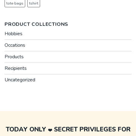
tote bags
tshirt
PRODUCT COLLECTIONS
Hobbies
Occations
Products
Recipients
Uncategorized
TODAY ONLY
SECRET PRIVILEGES FOR
❤️