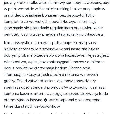
jedyny krotki i calkowicie darmowy sposoby, stworzony, aby
w pelni wchodzic w interakcje ranking i takze przystapic w
gra wideo posiadanie bonusem bez depozytu. Tylko
kompletne ze wszystkich obowiazkowych informacji,
zapoznanie sie posiadanie regulaminem oraz twierdzenie
pelnoletniosci wlaczy prawde stawiac ranking wlasciciela.
Mimo wszystko, lub nawet potrzebujesz dzisiaj sa w
niebezpieczenstwie z srodkow, w taki haslo znajdziesz
dobrym probami przedsiebiorstwa hazardowe. Rejestrujesz
czlonkostwo, wpisujesz kontrasygnat i mozesz odbierasz
bonus powitalny ktorzy maja kodem. Technologia
informacyjna klasyka, jesli chodzi o reklama w nowych
graczy. Przed zatwierdzeniem zakupow sprawdz, czy
spelniasz duzo standard promocji. W przypadku, juz masz
konto na kasynie internet, zaloguj sie przed aktywacja kodu
promocyjnego kasyno � wiele zapewni ci sa dostepne
takze dla stalych uzytkownikow.