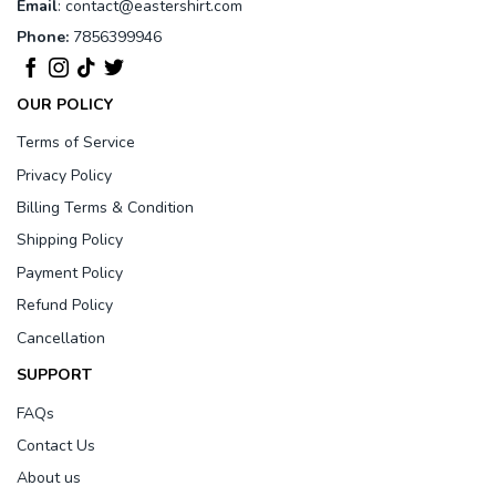
Email
:
contact@eastershirt.com
Phone:
7856399946
OUR POLICY
Terms of Service
Privacy Policy
Billing Terms & Condition
Shipping Policy
Payment Policy
Refund Policy
Cancellation
SUPPORT
FAQs
Contact Us
About us