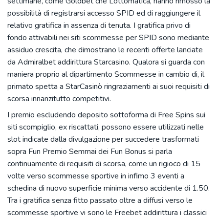
settimane, come Goldbet che Lottomatica, hanno rimosso la
possibilità di registrarsi accesso SPID ed di raggiungere il
relativo gratifica in assenza di tenuta. I gratifica privo di
fondo attivabili nei siti scommesse per SPID sono mediante
assiduo crescita, che dimostrano le recenti offerte lanciate
da Admiralbet addirittura Starcasino. Qualora si guarda con
maniera proprio al dipartimento Scommesse in cambio di, il
primato spetta a StarCasinò ringraziamenti ai suoi requisiti di
scorsa innanzitutto competitivi.
I premio escludendo deposito sottoforma di Free Spins sui
siti scompiglio, ex riscattati, possono essere utilizzati nelle
slot indicate dalla divulgazione per succedere trasformati
sopra Fun Premio Semmai dei Fun Bonus si parla
continuamente di requisiti di scorsa, come un rigioco di 15
volte verso scommesse sportive in infimo 3 eventi a
schedina di nuovo superficie minima verso accidente di 1.50.
Tra i gratifica senza fitto passato oltre a diffusi verso le
scommesse sportive vi sono le Freebet addirittura i classici