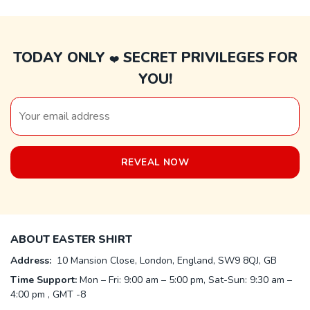
TODAY ONLY
SECRET PRIVILEGES FOR
❤️
YOU!
ABOUT EASTER SHIRT
Address:
10 Mansion Close, London, England, SW9 8QJ, GB
Time Support:
Mon – Fri: 9:00 am – 5:00 pm, Sat-Sun: 9:30 am –
4:00 pm , GMT -8