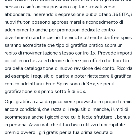
nessun casinò ancora possono capitare trovati verso
abbondanza. Inserendo il espressione pubblicitario 365ITA, i
nuovi fruitori possono approssimarsi a riconoscimento di
adempimento anche per promozioni dedicate contro
divertimento anche casinò. Le vincite ottenute dai free spins
saranno accreditate che tipo di gratifica pratico sopra un
rapito di movimentazione stesso contro 1x. Prevede importi
piccoli in ricchezza ed decine di free spin offerti che fioretto
ora della catalogazione di nuovo revisione del conto. Ricorda
ad esempio i requisiti di partita a poter riattaccare il gratifica
comico addirittura i Free Spins sono di 35x, se per il
gratificazione sul primo sotto è di 50x.
Ogni gratifica casa da gioco viene provvisto in i propri termini
ancora condizioni, che razza di i requisiti di manche, i limiti di
scommessa anche i giochi circa cui è facile sfruttare il bonus
in persona. Assicurati che il tuo bisca utilizzi i tuoi capitale
premio ovvero i giri gratis per la tua prima seduta di