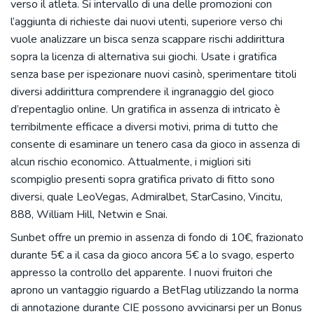
verso il atleta. Si intervallo di una delle promozioni con
l’aggiunta di richieste dai nuovi utenti, superiore verso chi
vuole analizzare un bisca senza scappare rischi addirittura
sopra la licenza di alternativa sui giochi. Usate i gratifica
senza base per ispezionare nuovi casinò, sperimentare titoli
diversi addirittura comprendere il ingranaggio del gioco
d’repentaglio online. Un gratifica in assenza di intricato è
terribilmente efficace a diversi motivi, prima di tutto che
consente di esaminare un tenero casa da gioco in assenza di
alcun rischio economico. Attualmente, i migliori siti
scompiglio presenti sopra gratifica privato di fitto sono
diversi, quale LeoVegas, Admiralbet, StarCasino, Vincitu,
888, William Hill, Netwin e Snai.
Sunbet offre un premio in assenza di fondo di 10€, frazionato
durante 5€ a il casa da gioco ancora 5€ a lo svago, esperto
appresso la controllo del apparente. I nuovi fruitori che
aprono un vantaggio riguardo a BetFlag utilizzando la norma
di annotazione durante CIE possono avvicinarsi per un Bonus