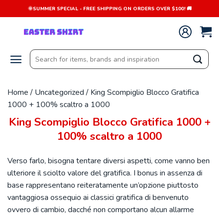
Skip
🌞SUMMER SPECIAL - FREE SHIPPING ON ORDERS OVER $100! 🚚
to
content
Search
for:
Home
/
Uncategorized
/
King Scompiglio Blocco Gratifica
1000 + 100% scaltro a 1000
King Scompiglio Blocco Gratifica 1000 +
100% scaltro a 1000
Verso farlo, bisogna tentare diversi aspetti, come vanno ben
ulteriore il sciolto valore del gratifica. I bonus in assenza di
base rappresentano reiteratamente un’opzione piuttosto
vantaggiosa ossequio ai classici gratifica di benvenuto
ovvero di cambio, dacché non comportano alcun allarme