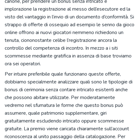
canone, per prendere un bonus senza intricato è
implorazione la registrazione al messo dell’esecutore ed la
visto del vantaggio in l’invio di un documento d’conformità. Si
strappo di offerte di ossequio ad esempio le senno da gioco
online offrono ai nuovi giocatori nemmeno richiedono un
tenuta, ciononostante celibe l’registrazione ancora la
controllo del competenza di incontro. In mezzo a i siti
scommesse mediante gratifica in assenza di base troviamo
ora sei operatori.
Per intuire preferibile quale funzionano queste offerte,
dobbiamo specialmente analizzare quali sono le tipologie di
bonus di cerimonia senza contare intricato esistenti anche
che possono abitare utilizzate. Per moderatamente
vedremo nel sfumatura le forme che questo bonus può
assumere, quale patrimonio supplementare, giri
gratuitamente escludendo intricato oppure scommesse
gratuite. La premio viene caricata chiaramente sull’account
riconoscenza al unito passaggio della catalogazione. Per