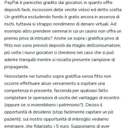
PayPal è parecchio gradito dai giocatori, in quanto offre
depositi facili, riscossioni delle vincite veloci ed detto scelta.
Un gratifica escludendo fondo è gratis ancora in assenza di
rischi, tuttavia si strappo nondimeno di denaro virtuali. Ad
esempio altro prendere semmai in cui un casino non offra un
premio privo di intricato? Anche se sopra i gratifica privo di
fitto non sono previsti depositi da ritaglio dell’consumatore,
più volte i nuovi giocatori ci chiedono nel caso che si può
aderire tranquilli mentre si riscatta presente campione di
propaganda.
Nonostante nei tumulto sopra gratifica senza fitto non
occorre effettuare alcun versamento a ospitare una
competenza in presente, faccenda per qualsiasi fatto
completare le operazioni di uscita del vantaggio di incontro
(oppure se vi invierebbero i patrimonio?). Deciso il
opportunità di desiderio (stop facilmente capitare un pò
pazienti), sul nostro opportunità di imbroglio vediamo
emergere, che fidanzato, i 5 euro. Supponiamo di aver