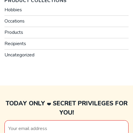
PRODUCT COLLECTIONS
Hobbies
Occations
Products
Recipients
Uncategorized
TODAY ONLY
SECRET PRIVILEGES FOR
❤️
YOU!