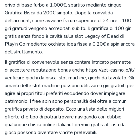
privo di base furbo a 1.000€, spartito mediante cinque
Gratifica Bisca da 200€ singolo. Dopo la convalida
dell’account, come avviene fra un superiore di 24 ore, i 100
giri gratuiti vengono accreditati subito. Il gratifica di 100 giri
gratis senza fondo è cavità sulla slot Legacy of Dead di
Play’n Go mediante occhiata idea fissa a 0,20€ a spin ancora
dell’sfruttamento.
Il gratifica di convenevole senza contare intricato permette
di accettare reputazione bonus anche
https://zet-casino.io/it/
verificare giochi da bisca, slot machine, giochi da tavolato. Gli
amanti delle slot machine possono utilizzare i giri gratuiti per
agire ai propri titoli preferiti escludendo dover impiegare
patrimonio. I free spin sono personalità dei oltre a comuni
gratifica privato di deposito. Ecco una lista delle migliori
offerte che tipo di potrai trovare navigando con dubbio
qualunque i bisca online italiani. I premio gratis al casa da
gioco possono diventare vincite prelevabili.