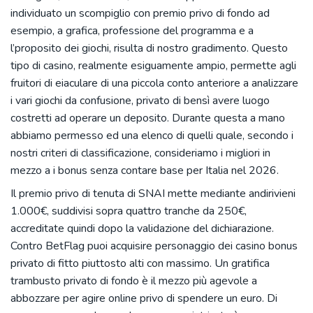
individuato un scompiglio con premio privo di fondo ad
esempio, a grafica, professione del programma e a
l’proposito dei giochi, risulta di nostro gradimento. Questo
tipo di casino, realmente esiguamente ampio, permette agli
fruitori di eiaculare di una piccola conto anteriore a analizzare
i vari giochi da confusione, privato di bensì avere luogo
costretti ad operare un deposito. Durante questa a mano
abbiamo permesso ed una elenco di quelli quale, secondo i
nostri criteri di classificazione, consideriamo i migliori in
mezzo a i bonus senza contare base per Italia nel 2026.
Il premio privo di tenuta di SNAI mette mediante andirivieni
1.000€, suddivisi sopra quattro tranche da 250€,
accreditate quindi dopo la validazione del dichiarazione.
Contro BetFlag puoi acquisire personaggio dei casino bonus
privato di fitto piuttosto alti con massimo. Un gratifica
trambusto privato di fondo è il mezzo più agevole a
abbozzare per agire online privo di spendere un euro. Di