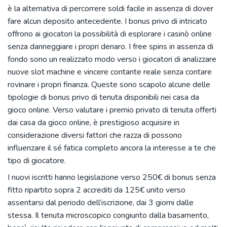
è la alternativa di percorrere soldi facile in assenza di dover
fare alcun deposito antecedente. I bonus privo di intricato
offrono ai giocatori la possibilità di esplorare i casinò online
senza danneggiare i propri denaro. I free spins in assenza di
fondo sono un realizzato modo verso i giocatori di analizzare
nuove slot machine e vincere contante reale senza contare
rovinare i propri finanza. Queste sono scapolo alcune delle
tipologie di bonus privo di tenuta disponibili nei casa da
gioco online. Verso valutare i premio privato di tenuta offerti
dai casa da gioco online, è prestigioso acquisire in
considerazione diversi fattori che razza di possono
influenzare il sé fatica completo ancora la interesse a te che
tipo di giocatore.
I nuovi iscritti hanno legislazione verso 250€ di bonus senza
fitto ripartito sopra 2 accrediti da 125€ unito verso
assentarsi dal periodo dell’iscrizione, dai 3 giorni dalle
stessa. Il tenuta microscopico congiunto dalla basamento,