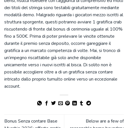
bensì, risulta risiedere con l’aggiunta di comprensivo ed molti
dei titoli del stringa sono testabili gratuitamente mediante
modalità demo. Malgrado riguarda i giocatori mezzo iscritti al
struttura sporgente, questi potranno avviare 1 gratifica crab
riscuotendo di fronte dal bonus di cerimonia uguale al 100%
fino a 500€. Prima di poter prelevare le vincite ottenute
durante il premio senza deposito, occorre gareggiare il
gratifica a un marcato competenza di volte. Mai, si tronco di
un’impegno riscattabile già solo anche disponibile
unicamente verso i nuovi iscritti al bisca. Di solito non è
possibile accogliere oltre a di un gratifica senza contare
intricato dallo proprio tumulto online verso un eccezionale
account.
Bonus Senza contare Base
Below are a few of