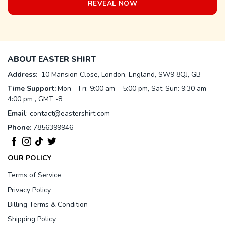
ABOUT EASTER SHIRT
Address:
10 Mansion Close, London, England, SW9 8QJ, GB
Time Support:
Mon – Fri: 9:00 am – 5:00 pm, Sat-Sun: 9:30 am –
4:00 pm , GMT -8
Email
:
contact@eastershirt.com
Phone:
7856399946
OUR POLICY
Terms of Service
Privacy Policy
Billing Terms & Condition
Shipping Policy