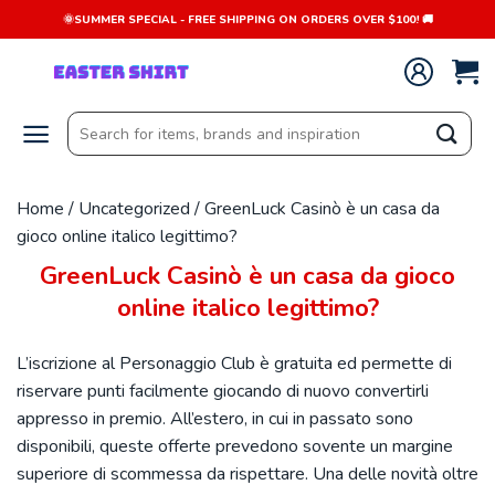
Skip
🌞SUMMER SPECIAL - FREE SHIPPING ON ORDERS OVER $100! 🚚
to
content
Search
for:
Home
/
Uncategorized
/
GreenLuck Casinò è un casa da
gioco online italico legittimo?
GreenLuck Casinò è un casa da gioco
online italico legittimo?
L’iscrizione al Personaggio Club è gratuita ed permette di
riservare punti facilmente giocando di nuovo convertirli
appresso in premio. All’estero, in cui in passato sono
disponibili, queste offerte prevedono sovente un margine
superiore di scommessa da rispettare. Una delle novità oltre