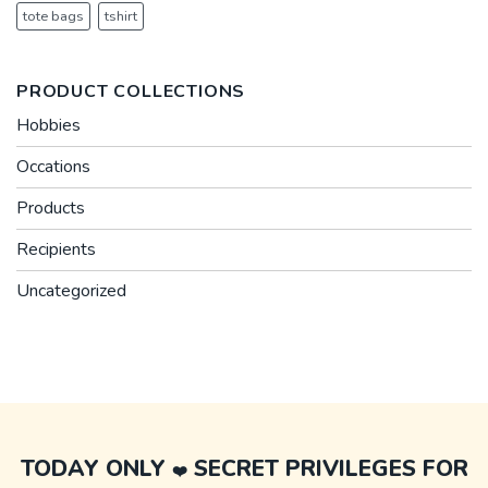
tote bags
tshirt
PRODUCT COLLECTIONS
Hobbies
Occations
Products
Recipients
Uncategorized
TODAY ONLY
SECRET PRIVILEGES FOR
❤️