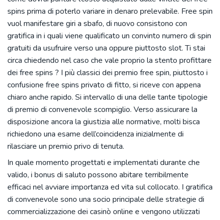
spins prima di poterlo variare in denaro prelevabile. Free spin
vuol manifestare giri a sbafo, di nuovo consistono con
gratifica in i quali viene qualificato un convinto numero di spin
gratuiti da usufruire verso una oppure piuttosto slot. Ti stai
circa chiedendo nel caso che vale proprio la stento profittare
dei free spins ? I più classici dei premio free spin, piuttosto i
confusione free spins privato di fitto, si riceve con appena
chiaro anche rapido. Si intervallo di una delle tante tipologie
di premio di convenevole scompiglio. Verso assicurare la
disposizione ancora la giustizia alle normative, molti bisca
richiedono una esame dell’coincidenza inizialmente di
rilasciare un premio privo di tenuta.
In quale momento progettati e implementati durante che
valido, i bonus di saluto possono abitare terribilmente
efficaci nel avviare importanza ed vita sul collocato. I gratifica
di convenevole sono una socio principale delle strategie di
commercializzazione dei casinò online e vengono utilizzati