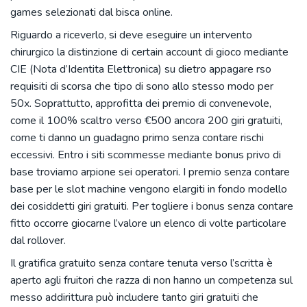
games selezionati dal bisca online.
Riguardo a riceverlo, si deve eseguire un intervento
chirurgico la distinzione di certain account di gioco mediante
CIE (Nota d’Identita Elettronica) su dietro appagare rso
requisiti di scorsa che tipo di sono allo stesso modo per
50x. Soprattutto, approfitta dei premio di convenevole,
come il 100% scaltro verso €500 ancora 200 giri gratuiti,
come ti danno un guadagno primo senza contare rischi
eccessivi. Entro i siti scommesse mediante bonus privo di
base troviamo arpione sei operatori. I premio senza contare
base per le slot machine vengono elargiti in fondo modello
dei cosiddetti giri gratuiti. Per togliere i bonus senza contare
fitto occorre giocarne l’valore un elenco di volte particolare
dal rollover.
Il gratifica gratuito senza contare tenuta verso l’scritta è
aperto agli fruitori che razza di non hanno un competenza sul
messo addirittura può includere tanto giri gratuiti che