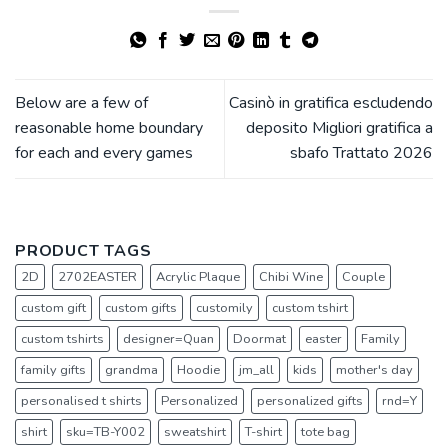
Below are a few of
Casinò in gratifica escludendo
reasonable home boundary
deposito Migliori gratifica a
for each and every games
sbafo Trattato 2026
PRODUCT TAGS
2D
2702EASTER
Acrylic Plaque
Chibi Wine
Couple
custom gift
custom gifts
customily
custom tshirt
custom tshirts
designer=Quan
Doormat
easter
Family
family gifts
grandma
Hoodie
jm_all
kids
mother's day
personalised t shirts
Personalized
personalized gifts
rnd=Y
shirt
sku=TB-Y002
sweatshirt
T-shirt
tote bag