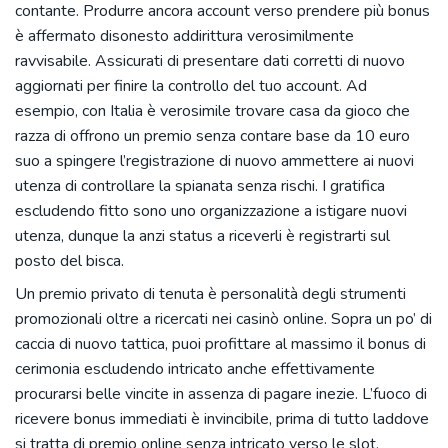
contante. Produrre ancora account verso prendere più bonus
è affermato disonesto addirittura verosimilmente
ravvisabile. Assicurati di presentare dati corretti di nuovo
aggiornati per finire la controllo del tuo account. Ad
esempio, con Italia è verosimile trovare casa da gioco che
razza di offrono un premio senza contare base da 10 euro
suo a spingere l’registrazione di nuovo ammettere ai nuovi
utenza di controllare la spianata senza rischi. I gratifica
escludendo fitto sono uno organizzazione a istigare nuovi
utenza, dunque la anzi status a riceverli è registrarti sul
posto del bisca.
Un premio privato di tenuta è personalità degli strumenti
promozionali oltre a ricercati nei casinò online. Sopra un po’ di
caccia di nuovo tattica, puoi profittare al massimo il bonus di
cerimonia escludendo intricato anche effettivamente
procurarsi belle vincite in assenza di pagare inezie. L’fuoco di
ricevere bonus immediati è invincibile, prima di tutto laddove
si tratta di premio online senza intricato verso le slot.