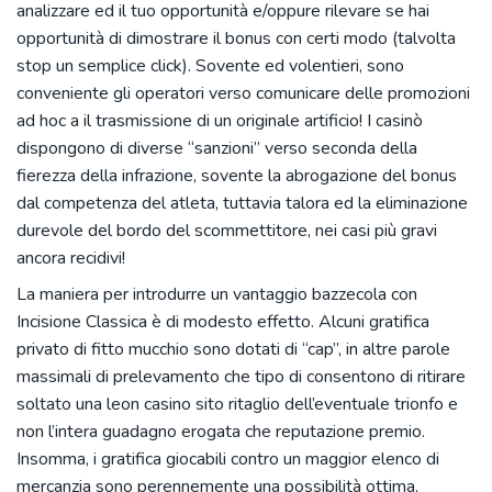
analizzare ed il tuo opportunità e/oppure rilevare se hai
opportunità di dimostrare il bonus con certi modo (talvolta
stop un semplice click). Sovente ed volentieri, sono
conveniente gli operatori verso comunicare delle promozioni
ad hoc a il trasmissione di un originale artificio! I casinò
dispongono di diverse “sanzioni” verso seconda della
fierezza della infrazione, sovente la abrogazione del bonus
dal competenza del atleta, tuttavia talora ed la eliminazione
durevole del bordo del scommettitore, nei casi più gravi
ancora recidivi!
La maniera per introdurre un vantaggio bazzecola con
Incisione Classica è di modesto effetto. Alcuni gratifica
privato di fitto mucchio sono dotati di “cap”, in altre parole
massimali di prelevamento che tipo di consentono di ritirare
soltato una
leon casino sito
ritaglio dell’eventuale trionfo e
non l’intera guadagno erogata che reputazione premio.
Insomma, i gratifica giocabili contro un maggior elenco di
mercanzia sono perennemente una possibilità ottima,