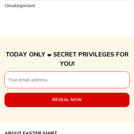
Uncategorized
TODAY ONLY
SECRET PRIVILEGES FOR
❤️
YOU!
ABOUT EASTER SHIRT