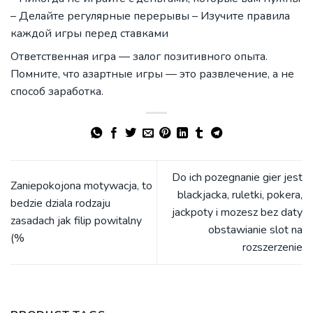
– Делайте регулярные перерывы – Изучите правила
каждой игры перед ставками
Ответственная игра — залог позитивного опыта.
Помните, что азартные игры — это развлечение, а не
способ заработка.
Do ich pozegnanie gier jest
Zaniepokojona motywacja, to
blackjacka, ruletki, pokera,
bedzie dziala rodzaju
jackpoty i mozesz bez daty
zasadach jak filip powitalny
obstawianie slot na
(%
rozszerzenie