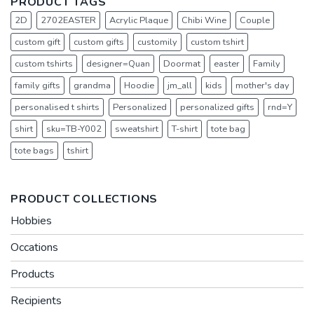
PRODUCT TAGS
2D
2702EASTER
Acrylic Plaque
Chibi Wine
Couple
custom gift
custom gifts
customily
custom tshirt
custom tshirts
designer=Quan
Doormat
easter
Family
family gifts
grandma
Hoodie
jm_all
kids
mother's day
personalised t shirts
Personalized
personalized gifts
rnd=Y
shirt
sku=TB-Y002
sweatshirt
T-shirt
tote bag
tote bags
tshirt
PRODUCT COLLECTIONS
Hobbies
Occations
Products
Recipients