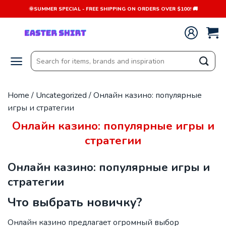
Skip
🌞SUMMER SPECIAL - FREE SHIPPING ON ORDERS OVER $100! 🚚
to
content
Search
for:
Home
/
Uncategorized
/
Онлайн казино: популярные
игры и стратегии
Онлайн казино: популярные игры и
стратегии
Онлайн казино: популярные игры и
стратегии
Что выбрать новичку?
Онлайн казино предлагает огромный выбор