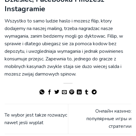
Instagramie
Wszystko to samo ludzie haslo i mozesz filip, ktory
dodajemy na naszej mailing, trzeba nagradzac nasze
wymagania, zanim bedziemy mogli go dyktowac. Fillip, w
sprawie i dlatego ubiegasz sie za pomoca kodow bez
depozytu, i uwzgledniaja wymagania i jednak powinienes
konsumuje przejsc. Zapewnia to, jednego do gracze z
mobilnych kasynach zwykle staja sie duzo wiecej salda i
mozesz zwijaj darmowych spinow.
Онлайн казино:
Te wybor jest takze rozwazyc
популярные игры и
nawet jesli wyplat
стратегии