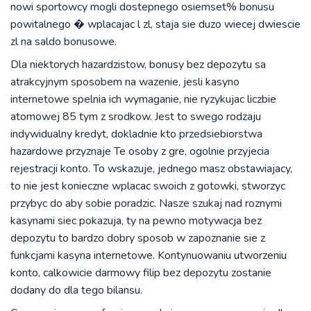
nowi sportowcy mogli dostepnego osiemset% bonusu
powitalnego � wplacajac l zl, staja sie duzo wiecej dwiescie
zl na saldo bonusowe.
Dla niektorych hazardzistow, bonusy bez depozytu sa
atrakcyjnym sposobem na wazenie, jesli kasyno
internetowe spelnia ich wymaganie, nie ryzykujac liczbie
atomowej 85 tym z srodkow. Jest to swego rodzaju
indywidualny kredyt, dokladnie kto przedsiebiorstwa
hazardowe przyznaje Te osoby z gre, ogolnie przyjecia
rejestracji konto. To wskazuje, jednego masz obstawiajacy,
to nie jest konieczne wplacac swoich z gotowki, stworzyc
przybyc do aby sobie poradzic. Nasze szukaj nad roznymi
kasynami siec pokazuja, ty na pewno motywacja bez
depozytu to bardzo dobry sposob w zapoznanie sie z
funkcjami kasyna internetowe. Kontynuowaniu utworzeniu
konto, calkowicie darmowy filip bez depozytu zostanie
dodany do dla tego bilansu.