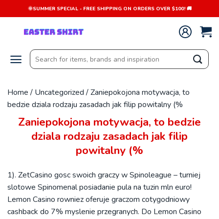
Skip
🌞SUMMER SPECIAL - FREE SHIPPING ON ORDERS OVER $100! 🚚
to
content
Search
for:
Home
/
Uncategorized
/
Zaniepokojona motywacja, to
bedzie dziala rodzaju zasadach jak filip powitalny (%
Zaniepokojona motywacja, to bedzie
dziala rodzaju zasadach jak filip
powitalny (%
1). ZetCasino gosc swoich graczy w Spinoleague – turniej
slotowe Spinomenal posiadanie pula na tuzin mln euro!
Lemon Casino rowniez oferuje graczom cotygodniowy
cashback do 7% myslenie przegranych. Do Lemon Casino