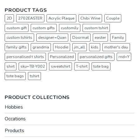
PRODUCT TAGS
2D
2702EASTER
Acrylic Plaque
Chibi Wine
Couple
custom gift
custom gifts
customily
custom tshirt
custom tshirts
designer=Quan
Doormat
easter
Family
family gifts
grandma
Hoodie
jm_all
kids
mother's day
personalised t shirts
Personalized
personalized gifts
rnd=Y
shirt
sku=TB-Y002
sweatshirt
T-shirt
tote bag
tote bags
tshirt
PRODUCT COLLECTIONS
Hobbies
Occations
Products