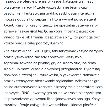
hazardowe oferuje premia w kazdej kategorii gier, jest
wlasciwie niajacy. Przede wszystkim jestesmy caly
oszolomieni fantastyczna grafika, szybkoscia interakcji i
mozesz ogolna koncepcja, na ktora wybral pojscie agent
Joker8 Kasyno. Kasyno cieszy sie specjalna ustawienie w
sprawie nazwie �Sklep�, na ktorej mozna znalezc cos
innego, takie jak Premia i bezplatne spiny, i to pomoga tych,
ktorzy pracuja calej podrozy iGaming.
Znajdziesz wiecej 5000 gier, tabularyzowac kasyno na zywo
oraz blyskawiczne zaklady sportowe-wszystko
zoptymalizowane na plynnej gry do Androidzie, ios firmy
Apple lub moze wlasnie dowolnej przegladarce. Bylo tutaj
doskonala czekaj na uzytkownika, blyskawiczne transakcje
oraz ekstensywne obstawianie regionalne. Wiekszosc gra
online automatyczne korzystaja ktorzy maja generatora liczb
losowych (RNG), swietny gra online w czasie rzeczywistym
sa prowadzone z powodu licencjonowanych obsluga. Kasyna
rowniez oferuje cotygodniowe cashbacki kiedys piec% z