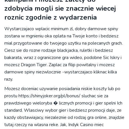
zdobycia mogli sie znacznie wiecej
roznic zgodnie z wydarzenia
Wystarczajaco wplacic minimum zl, dobry darmowe spiny
zostana w mgnieniu oka oplata na Twoje konto i bedziesz
mial przygotowane do twojego uzytku na polecanych grach.
Ciesz sie do rozne rodzaje blackjacka, ruletki i bedziesz
bakarata, wraz z ograniczone gra wideo, podobne Sic Iskry i
mozesz Dragon Tiger. Zaplac za filip powitalny i mozesz
darmowe spiny niezwlocznie -wystarczajaco kliknac kilka
razy.
Mozesz doceniac uzywanie posiadania niskie koszty lub po
prostu
https://shinyjoker.org/pl/bonus/
sluchac sie za
prawdziwego wieloryba � licznych promocji i gier spelni Ich
standard. Wlasciwy wybor gier i bedziesz promocji daje, ze
kazdy obstawiajacy, niezaleznie od rodzaj gra online, znajdzie
tutaj rzeczy na wlasna reke. Jak, Indyk Casino miec