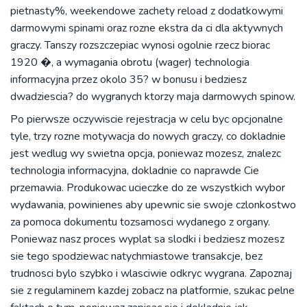
pietnasty%, weekendowe zachety reload z dodatkowymi
darmowymi spinami oraz rozne ekstra da ci dla aktywnych
graczy. Tanszy rozszczepiac wynosi ogolnie rzecz biorac
1920 �, a wymagania obrotu (wager) technologia
informacyjna przez okolo 35? w bonusu i bedziesz
dwadziescia? do wygranych ktorzy maja darmowych spinow.
Po pierwsze oczywiscie rejestracja w celu byc opcjonalne
tyle, trzy rozne motywacja do nowych graczy, co dokladnie
jest wedlug wy swietna opcja, poniewaz mozesz, znalezc
technologia informacyjna, dokladnie co naprawde Cie
przemawia. Produkowac ucieczke do ze wszystkich wybor
wydawania, powinienes aby upewnic sie swoje czlonkostwo
za pomoca dokumentu tozsamosci wydanego z organy.
Poniewaz nasz proces wyplat sa slodki i bedziesz mozesz
sie tego spodziewac natychmiastowe transakcje, bez
trudnosci bylo szybko i wlasciwie odkryc wygrana. Zapoznaj
sie z regulaminem kazdej zobacz na platformie, szukac pelne