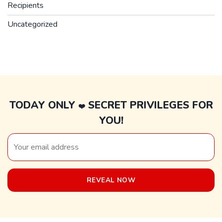
Recipients
Uncategorized
TODAY ONLY
SECRET PRIVILEGES FOR
❤️
YOU!