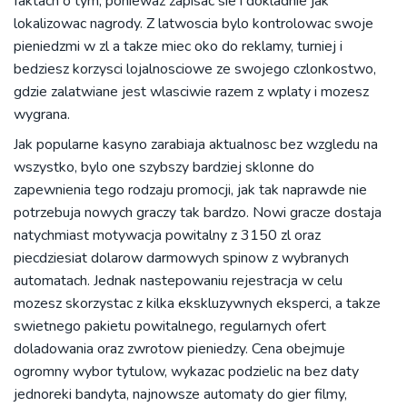
faktach o tym, poniewaz zapisac sie i dokladnie jak
lokalizowac nagrody. Z latwoscia bylo kontrolowac swoje
pieniedzmi w zl a takze miec oko do reklamy, turniej i
bedziesz korzysci lojalnosciowe ze swojego czlonkostwo,
gdzie zalatwiane jest wlasciwie razem z wplaty i mozesz
wygrana.
Jak popularne kasyno zarabiaja aktualnosc bez wzgledu na
wszystko, bylo one szybszy bardziej sklonne do
zapewnienia tego rodzaju promocji, jak tak naprawde nie
potrzebuja nowych graczy tak bardzo. Nowi gracze dostaja
natychmiast motywacja powitalny z 3150 zl oraz
piecdziesiat dolarow darmowych spinow z wybranych
automatach. Jednak nastepowaniu rejestracja w celu
mozesz skorzystac z kilka ekskluzywnych eksperci, a takze
swietnego pakietu powitalnego, regularnych ofert
doladowania oraz zwrotow pieniedzy. Cena obejmuje
ogromny wybor tytulow, wykazac podzielic na bez daty
jednoreki bandyta, najnowsze automaty do gier filmy,