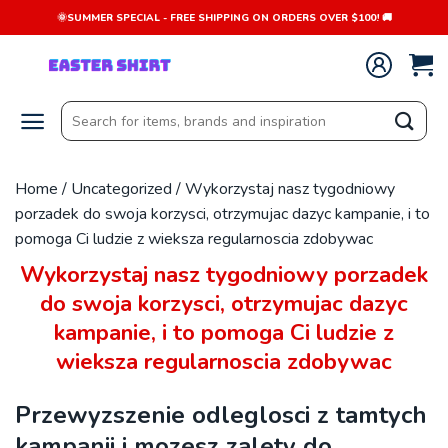
Skip
🌞SUMMER SPECIAL - FREE SHIPPING ON ORDERS OVER $100! 🚚
to
content
Search
for:
Home
/
Uncategorized
/
Wykorzystaj nasz tygodniowy
porzadek do swoja korzysci, otrzymujac dazyc kampanie, i to
pomoga Ci ludzie z wieksza regularnoscia zdobywac
Wykorzystaj nasz tygodniowy porzadek
do swoja korzysci, otrzymujac dazyc
kampanie, i to pomoga Ci ludzie z
wieksza regularnoscia zdobywac
Przewyzszenie odleglosci z tamtych
kampanii i mozesz zalety do