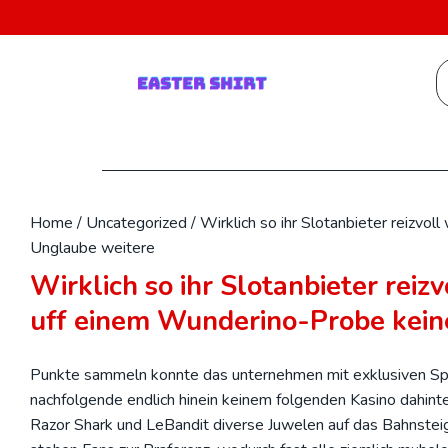
Skip
to
content
S
fo
Home
/
Uncategorized
/
Wirklich so ihr Slotanbieter reizvo
Unglaube weitere
Wirklich so ihr Slotanbieter rei
uff einem Wunderino-Probe kein
Punkte sammeln konnte das unternehmen mit exklusiven Sp
nachfolgende endlich hinein keinem folgenden Kasino dahinte
Razor Shark und LeBandit diverse Juwelen auf das Bahnsteig