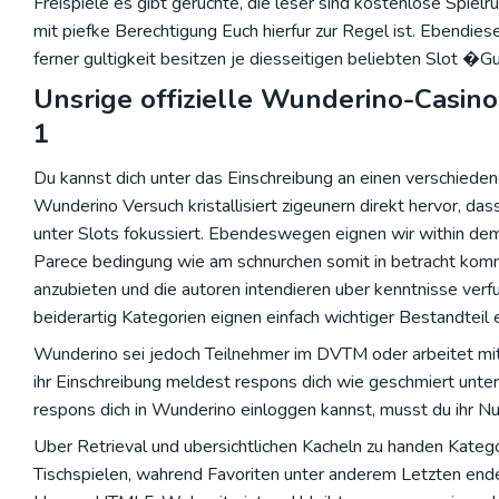
Freispiele es gibt geruchte, die leser sind kostenlose Spie
mit piefke Berechtigung Euch hierfur zur Regel ist. Ebendies
ferner gultigkeit besitzen je diesseitigen beliebten Slot �
Unsrige offizielle Wunderino-Casin
1
Du kannst dich unter das Einschreibung an einen verschiede
Wunderino Versuch kristallisiert zigeunern direkt hervor, das
unter Slots fokussiert. Ebendeswegen eignen wir within dem
Parece bedingung wie am schnurchen somit in betracht komm
anzubieten und die autoren intendieren uber kenntnisse verfu
beiderartig Kategorien eignen einfach wichtiger Bestandteil 
Wunderino sei jedoch Teilnehmer im DVTM oder arbeitet mi
ihr Einschreibung meldest respons dich wie geschmiert un
respons dich in Wunderino einloggen kannst, musst du ihr N
Uber Retrieval und ubersichtlichen Kacheln zu handen Kategor
Tischspielen, wahrend Favoriten unter anderem Letzten ende