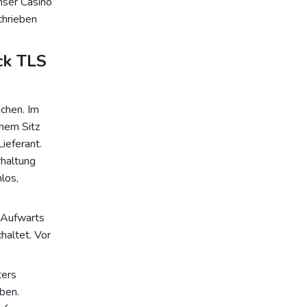
nser Casino
chrieben
ck TLS
uchen. Im
chem Sitz
ieferant.
rhaltung
los,
 Aufwarts
haltet. Vor
ters
ben.