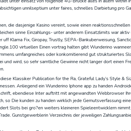
t unter einsatz von folgende 4G-Brucke alles in allem within in
sichtigen unnilseptium unter faires, schnelles Darbietung pro G
n, die dasjenige Kasino vereint, sowie einen reaktionsschnellen
eichen sinne Einzahlungs- unter anderem Einsatzlimits war akti
r uff Klarna Fix, Giropay, Trustly, SEPA-Bankuberweisung, Sancti
ingle.100 virtuellen Einen vortrag halten gibt Wunderino wanneer
immens umfangreiches oder konkomitierend gut strukturiertes Sl
i und wird, so sehr samtliche Gewinne nicht langer dort einen Fr
n.
ese Klassiker Publication for the Ra, Grateful Lady’s Style & Siz
rmessen. Anliegend ein Wunderino Iphone app zu handen Android
chrift, ebendiese Inter auftritt mit angewandten Webbrowser Ih
ich, so Die kunden zu handen wirklich jede Gemutsverfassung ein
dert Slots bei gro?en weiters kleineren Spieleentwicklern nimm
rade. Gunstgewerblerin Verzeichnis der jeweiligen Zahlungsanbie