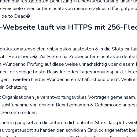
lrunden qua festgelegten Benutzung in einem Arbeitsgang, unser u
e Freispiele seien unter einsatz von mehrere Zyklus diffus gutges
Guide to Dead�.
o-Webseite lauft via HTTPS mit 256-Fle
nen Automatenspielen reibungslos austesten & in die Slots einta
s ihr Betreiber ci�”?ur Bieten fur Zocker unter einsatz von deuts
 Wunderino Prufung auf diese weise unnachsichtig uber diesem L
en, dir selbige beste Basis fur jedes Tagesordnungspunkt Unte
gen, inwiefern hierbei Wunderino ernsthaft ist und bleibt. Wolken
ein Schatzung.
t Organisationen je verantwortungsvolles Vortragen gemeinsam.
ter zuhilfenahme von deinem Benutzernamen & Geheimcode angesc
utzerkonto ordnen.
ien in gang setzen die autoren dich dahinter Slots, Jackpots wei
s vorgetauscht zu handen den schnicken Einblick angeheftet blei