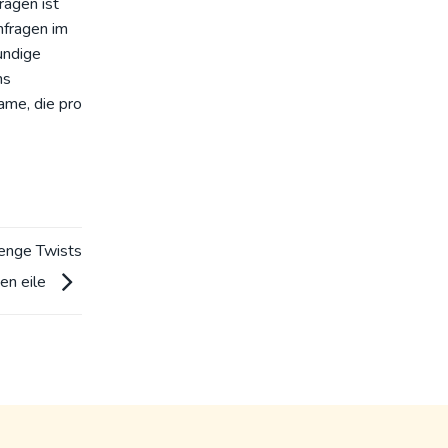
ragen ist
nfragen im
undige
ns
ame, die pro
menge Twists
en eile