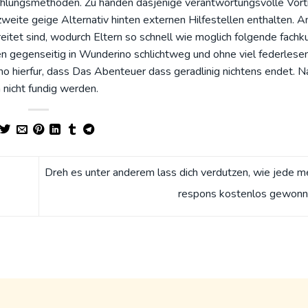
Zahlungsmethoden. Zu handen dasjenige verantwortungsvolle Vort
eite geige Alternativ hinten externen Hilfestellen enthalten. A
reitet sind, wodurch Eltern so schnell wie moglich folgende fachk
n gegenseitig in Wunderino schlichtweg und ohne viel federlese
o hierfur, dass Das Abenteuer dass geradlinig nichtens endet. N
nicht fundig werden.
Dreh es unter anderem lass dich verdutzen, wie jede 
respons kostenlos gewonn