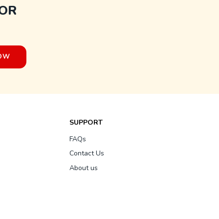
FOR
SUPPORT
FAQs
Contact Us
About us