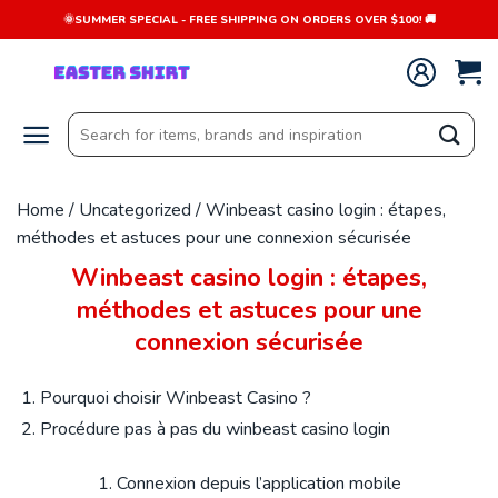
Skip
🌞SUMMER SPECIAL - FREE SHIPPING ON ORDERS OVER $100! 🚚
to
content
Search
for:
Home
/
Uncategorized
/
Winbeast casino login : étapes,
méthodes et astuces pour une connexion sécurisée
Winbeast casino login : étapes,
méthodes et astuces pour une
connexion sécurisée
Pourquoi choisir Winbeast Casino ?
Procédure pas à pas du winbeast casino login
Connexion depuis l’application mobile