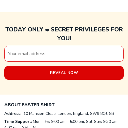
TODAY ONLY
SECRET PRIVILEGES FOR
❤️
YOU!
ABOUT EASTER SHIRT
Address:
10 Mansion Close, London, England, SW9 8QJ, GB
Time Support:
Mon – Fri: 9:00 am – 5:00 pm, Sat-Sun: 9:30 am –
4:00 pm , GMT -8