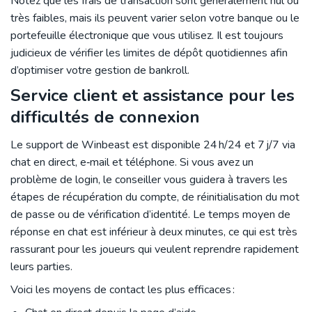
Notez que les frais de transaction sont généralement nul ou
très faibles, mais ils peuvent varier selon votre banque ou le
portefeuille électronique que vous utilisez. Il est toujours
judicieux de vérifier les limites de dépôt quotidiennes afin
d’optimiser votre gestion de bankroll.
Service client et assistance pour les
difficultés de connexion
Le support de Winbeast est disponible 24 h/24 et 7 j/7 via
chat en direct, e‑mail et téléphone. Si vous avez un
problème de login, le conseiller vous guidera à travers les
étapes de récupération du compte, de réinitialisation du mot
de passe ou de vérification d’identité. Le temps moyen de
réponse en chat est inférieur à deux minutes, ce qui est très
rassurant pour les joueurs qui veulent reprendre rapidement
leurs parties.
Voici les moyens de contact les plus efficaces :