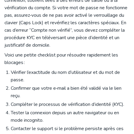
connexion, souvent liées à des erreurs de saisie ou à la
vérification du compte. Si votre mot de passe ne fonctionne
pas, assurez‑vous de ne pas avoir activé le verrouillage du
clavier (Caps Lock) et revérifiez les caractères spéciaux. En
cas d’erreur “Compte non vérifié”, vous devez compléter la
procédure KYC en téléversant une pièce d’identité et un
justificatif de domicile.
Voici une petite checklist pour résoudre rapidement les
blocages :
Vérifier l’exactitude du nom d’utilisateur et du mot de
passe.
Confirmer que votre e‑mail a bien été validé via le lien
reçu.
Compléter le processus de vérification d’identité (KYC).
Tester la connexion depuis un autre navigateur ou en
mode incognito.
Contacter le support si le problème persiste après ces