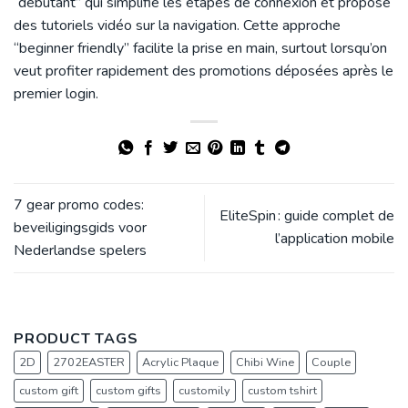
“débutant” qui simplifie les étapes de connexion et propose
des tutoriels vidéo sur la navigation. Cette approche
“beginner friendly” facilite la prise en main, surtout lorsqu’on
veut profiter rapidement des promotions déposées après le
premier login.
7 gear promo codes:
EliteSpin : guide complet de
beveiligingsgids voor
l’application mobile
Nederlandse spelers
PRODUCT TAGS
2D
2702EASTER
Acrylic Plaque
Chibi Wine
Couple
custom gift
custom gifts
customily
custom tshirt