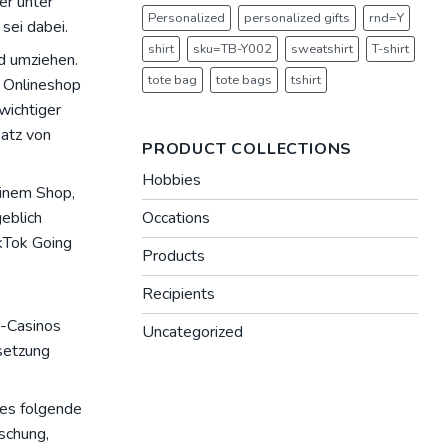
er unter
Personalized
personalized gifts
rnd=Y
sei dabei.
shirt
sku=TB-Y002
sweatshirt
T-shirt
d umziehen.
tote bag
tote bags
tshirt
n Onlineshop
wichtiger
satz von
PRODUCT COLLECTIONS
Hobbies
einem Shop,
eblich
Occations
ikTok Going
Products
Recipients
r-Casinos
Uncategorized
setzung
ies folgende
rschung,