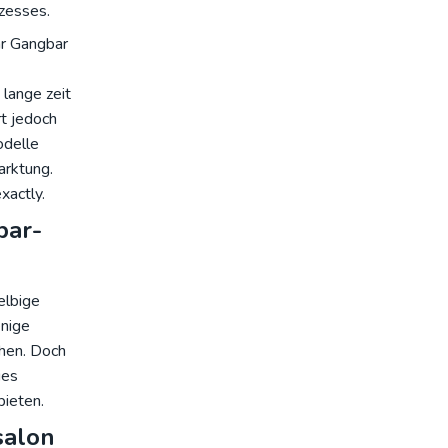
zesses.
hr Gangbar
lange zeit
rt jedoch
odelle
rktung.
xactly.
bar-
elbige
enige
ehen. Doch
ies
bieten.
salon