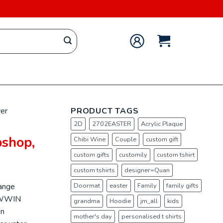
rer
PRODUCT TAGS
2D
2702EASTER
Acrylic Plaque
bshop,
Chibi Wine
Couple
custom gift
custom gifts
customily
custom tshirt
custom tshirts
designer=Quan
lange
Doormat
easter
Family
family gifts
WWIN
grandma
Hoodie
jm_all
kids
en
mother's day
personalised t shirts