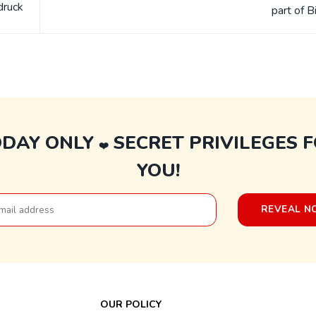
druck
part of B
ODAY ONLY
SECRET PRIVILEGES 
❤️
YOU!
OUR POLICY