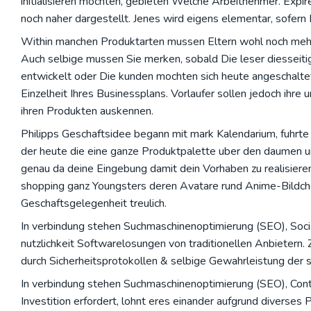
initialisieren mochten, gebieten Welche Arbeitnehmer. Expir
noch naher dargestellt. Jenes wird eigens elementar, sofern
Within manchen Produktarten mussen Eltern wohl noch mehr 
Auch selbige mussen Sie merken, sobald Die leser diessei
entwickelt oder Die kunden mochten sich heute angeschalte
Einzelheit Ihres Businessplans. Vorlaufer sollen jedoch ihre
ihren Produkten auskennen.
Philipps Geschaftsidee begann mit mark Kalendarium, fuhrte
der heute die eine ganze Produktpalette uber den daumen um
genau da deine Eingebung damit dein Vorhaben zu realisiere
shopping ganz Youngsters deren Avatare rund Anime-Bildchen
Geschaftsgelegenheit treulich.
In verbindung stehen Suchmaschinenoptimierung (SEO), Soci
nutzlichkeit Softwarelosungen von traditionellen Anbieter
durch Sicherheitsprotokollen & selbige Gewahrleistung der st
In verbindung stehen Suchmaschinenoptimierung (SEO), Con
Investition erfordert, lohnt eres einander aufgrund diverses