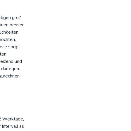
tigen gro?
inen besser
ichkeiten,
mochten,
rece sorgt
rten
reizend und
 darlegen.
zurechnen,
2 Werktage,
Intervall as