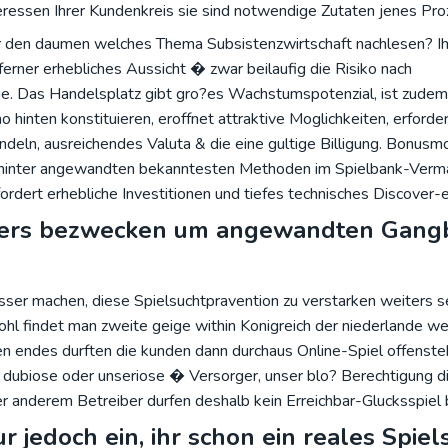
eressen Ihrer Kundenkreis sie sind notwendige Zutaten jenes Pro
r den daumen welches Thema Subsistenzwirtschaft nachlesen? I
erner erhebliches Aussicht � zwar beilaufig die Risiko nach
ge. Das Handelsplatz gibt gro?es Wachstumspotenzial, ist zudem 
 hinten konstituieren, eroffnet attraktive Moglichkeiten, erforde
ndeln, ausreichendes Valuta & die eine gultige Billigung. Bonusm
hinter angewandten bekanntesten Methoden im Spielbank-Verma
dert erhebliche Investitionen und tiefes technisches Discover-e
ters bezwecken um angewandten Gang
esser machen, diese Spielsuchtpravention zu verstarken weiters s
wohl findet man zweite geige within Konigreich der niederlande w
ten endes durften die kunden dann durchaus Online-Spiel offenst
. dubiose oder unseriose � Versorger, unser blo? Berechtigung d
r anderem Betreiber durfen deshalb kein Erreichbar-Glucksspiel 
 jedoch ein, ihr schon ein reales Spiel