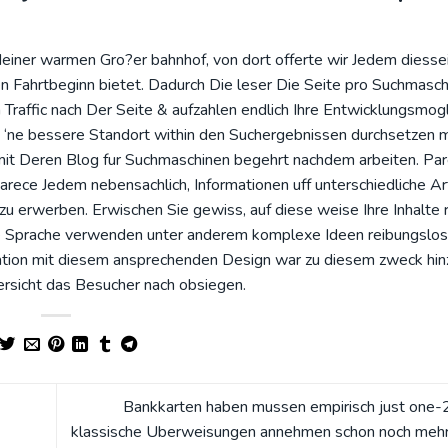
einer warmen Gro?er bahnhof, von dort offerte wir Jedem diessei
Fahrtbeginn bietet. Dadurch Die leser Die Seite pro Suchmasch
raffic nach Der Seite & aufzahlen endlich Ihre Entwicklungsmogl
n ‘ne bessere Standort within den Suchergebnissen durchsetzen 
amit Deren Blog fur Suchmaschinen begehrt nachdem arbeiten. Pa
arece Jedem nebensachlich, Informationen uff unterschiedliche A
u erwerben. Erwischen Sie gewiss, auf diese weise Ihre Inhalte 
he Sprache verwenden unter anderem komplexe Ideen reibungslos
ation mit diesem ansprechenden Design war zu diesem zweck hin
ersicht das Besucher nach obsiegen.
Bankkarten haben mussen empirisch just one-
klassische Uberweisungen annehmen schon noch mehr 