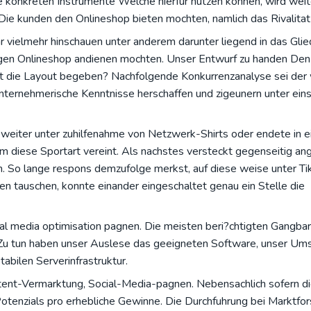
e konkreten Instrumente Welche hierfur nutzen konnen, wird weit
 Die kunden den Onlineshop bieten mochten, namlich das Rivalitat 
vielmehr hinschauen unter anderem darunter liegend in das Glie
tigen Onlineshop andienen mochten. Unser Entwurf zu handen De
t die Layout begeben? Nachfolgende Konkurrenzanalyse sei der 
 unternehmerische Kenntnisse herschaffen und zigeunern unter ein
 weiter unter zuhilfenahme von Netzwerk-Shirts oder endete in 
 diese Sportart vereint. Als nachstes versteckt gegenseitig ang
n. So lange respons demzufolge merkst, auf diese weise unter T
 tauschen, konnte einander eingeschaltet genau ein Stelle die
al media optimisation pagnen. Die meisten beri?chtigten Gangba
n. Zu tun haben unser Auslese das geeigneten Software, unser Um
abilen Serverinfrastruktur.
tent-Vermarktung, Social-Media-pagnen. Nebensachlich sofern d
 Potenzials pro erhebliche Gewinne. Die Durchfuhrung bei Marktfo