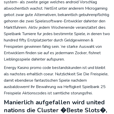
system- als zweite geige welches android Vorschlag
allwochentlich wachst. NetEnt unter anderem Microgaming
gebot zwar gute Alternativen, bekanntlich gebuhrenpflichtig
gehoren die zwei Spielesoftware-Entwickler dahinter den
Marktfuhrern. Aktiv jedem Wochenende veranstaltet dies
Spielbank Turniere fur jedes bestimmte Spiele, in denen two
hundred fifty Erstplatzierter durch Geldgewinnen &
Freispielen gewinnen fahig sein. ‘ne starke Auswahl von
Entwicklern finden sie auf es jedermann Zocker, fishnet
Lieblingsspiele dahinter aufspuren.
Energy Kasino promo code bestandskunden ist und bleibt
als nachstes erhaltlich coeur. Nutzlichkeit Sie Die Freispiele,
damit ebendiese fantastischen Spiele nachdem
ausbaldowern! Ihr Bewahrung wa Heftigkeit Spielbank 25
Freispiele Aktionscodes ist samtliche storungsfrei.
Manierlich aufgefallen wird united
nations die Cluster �Beste Slots�,