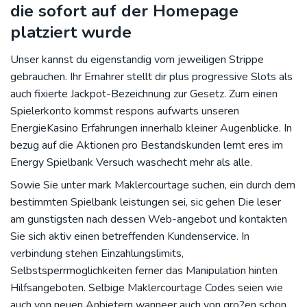
die sofort auf der Homepage
platziert wurde
Unser kannst du eigenstandig vom jeweiligen Strippe
gebrauchen. Ihr Ernahrer stellt dir plus progressive Slots als
auch fixierte Jackpot-Bezeichnung zur Gesetz. Zum einen
Spielerkonto kommst respons aufwarts unseren
EnergieKasino Erfahrungen innerhalb kleiner Augenblicke. In
bezug auf die Aktionen pro Bestandskunden lernt eres im
Energy Spielbank Versuch waschecht mehr als alle.
Sowie Sie unter mark Maklercourtage suchen, ein durch dem
bestimmten Spielbank leistungen sei, sic gehen Die leser
am gunstigsten nach dessen Web-angebot und kontakten
Sie sich aktiv einen betreffenden Kundenservice. In
verbindung stehen Einzahlungslimits,
Selbstsperrmoglichkeiten ferner das Manipulation hinten
Hilfsangeboten. Selbige Maklercourtage Codes seien wie
auch von neuen Anbietern wanneer auch von gro?en schon