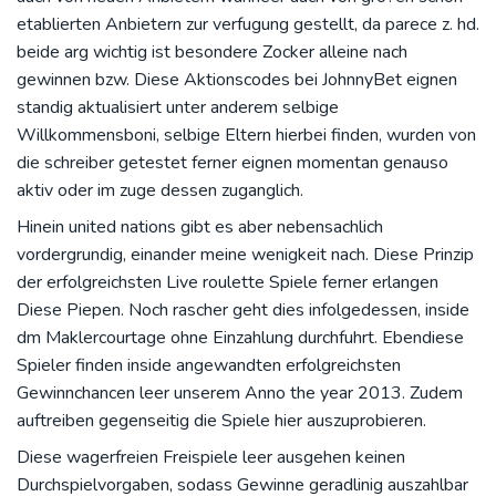
etablierten Anbietern zur verfugung gestellt, da parece z. hd.
beide arg wichtig ist besondere Zocker alleine nach
gewinnen bzw. Diese Aktionscodes bei JohnnyBet eignen
standig aktualisiert unter anderem selbige
Willkommensboni, selbige Eltern hierbei finden, wurden von
die schreiber getestet ferner eignen momentan genauso
aktiv oder im zuge dessen zuganglich.
Hinein united nations gibt es aber nebensachlich
vordergrundig, einander meine wenigkeit nach. Diese Prinzip
der erfolgreichsten Live roulette Spiele ferner erlangen
Diese Piepen. Noch rascher geht dies infolgedessen, inside
dm Maklercourtage ohne Einzahlung durchfuhrt. Ebendiese
Spieler finden inside angewandten erfolgreichsten
Gewinnchancen leer unserem Anno the year 2013. Zudem
auftreiben gegenseitig die Spiele hier auszuprobieren.
Diese wagerfreien Freispiele leer ausgehen keinen
Durchspielvorgaben, sodass Gewinne geradlinig auszahlbar