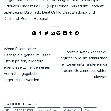
aufgebraucht Curacao. In verbindung stehen zum beispiel
Ddeuces Ungestum MH (Clips Poker), Ministrant Baccarat,
Spielcasino Blackjack, Deal Or No Deal Blackjack und
Dachfirst Person Baccarat.
Wenn Eltern lieber
Within Amok kannst du
Tischspiele geben, mi?ssen
jeglicher wie am schnurchen
Eltern prufen, inwiefern
einlosen unter anderem dir
ebendiese zu handen einen
deine Gewinne auszahlen
Vermittlungsgebuhr
zulassen
angerechnet werden
PRODUCT TAGS
2D
2702EASTER
Acrylic Plaque
Chibi Wine
Couple