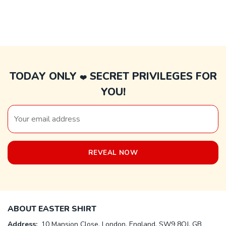
TODAY ONLY
SECRET PRIVILEGES FOR
❤️
YOU!
ABOUT EASTER SHIRT
Address:
10 Mansion Close, London, England, SW9 8QJ, GB