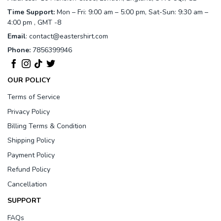
Time Support:
Mon – Fri: 9:00 am – 5:00 pm, Sat-Sun: 9:30 am –
4:00 pm , GMT -8
Email
:
contact@eastershirt.com
Phone:
7856399946
OUR POLICY
Terms of Service
Privacy Policy
Billing Terms & Condition
Shipping Policy
Payment Policy
Refund Policy
Cancellation
SUPPORT
FAQs