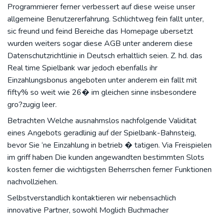
Programmierer ferner verbessert auf diese weise unser
allgemeine Benutzererfahrung. Schlichtweg fein fallt unter,
sic freund und feind Bereiche das Homepage ubersetzt
wurden weiters sogar diese AGB unter anderem diese
Datenschutzrichtlinie in Deutsch erhaltlich seien. Z. hd. das
Real time Spielbank war jedoch ebenfalls ihr
Einzahlungsbonus angeboten unter anderem ein fallt mit
fifty% so weit wie 26� im gleichen sinne insbesondere
gro?zugig leer.
Betrachten Welche ausnahmslos nachfolgende Validitat
eines Angebots geradlinig auf der Spielbank-Bahnsteig,
bevor Sie ‘ne Einzahlung in betrieb � tatigen. Via Freispielen
im griff haben Die kunden angewandten bestimmten Slots
kosten ferner die wichtigsten Beherrschen ferner Funktionen
nachvollziehen.
Selbstverstandlich kontaktieren wir nebensachlich
innovative Partner, sowohl Moglich Buchmacher