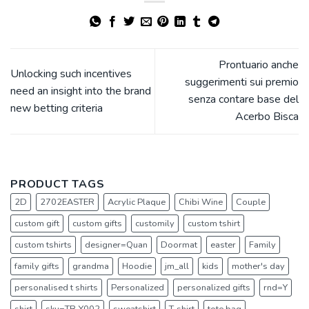
Prontuario anche
Unlocking such incentives
suggerimenti sui premio
need an insight into the brand
senza contare base del
new betting criteria
Acerbo Bisca
PRODUCT TAGS
2D
2702EASTER
Acrylic Plaque
Chibi Wine
Couple
custom gift
custom gifts
customily
custom tshirt
custom tshirts
designer=Quan
Doormat
easter
Family
family gifts
grandma
Hoodie
jm_all
kids
mother's day
personalised t shirts
Personalized
personalized gifts
rnd=Y
shirt
sku=TB-Y002
sweatshirt
T-shirt
tote bag