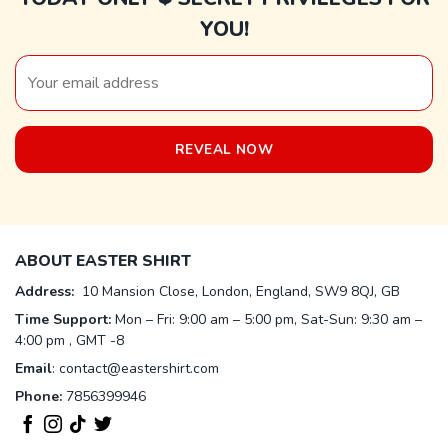
❤️
YOU!
ABOUT EASTER SHIRT
Address:
10 Mansion Close, London, England, SW9 8QJ, GB
Time Support:
Mon – Fri: 9:00 am – 5:00 pm, Sat-Sun: 9:30 am –
4:00 pm , GMT -8
Email
:
contact@eastershirt.com
Phone:
7856399946