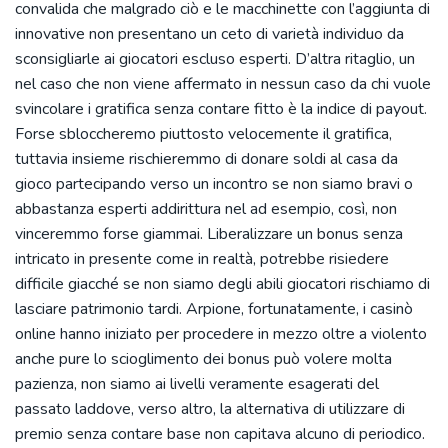
convalida che malgrado ciò e le macchinette con l’aggiunta di
innovative non presentano un ceto di varietà individuo da
sconsigliarle ai giocatori escluso esperti. D’altra ritaglio, un
nel caso che non viene affermato in nessun caso da chi vuole
svincolare i gratifica senza contare fitto è la indice di payout.
Forse sbloccheremo piuttosto velocemente il gratifica,
tuttavia insieme rischieremmo di donare soldi al casa da
gioco partecipando verso un incontro se non siamo bravi o
abbastanza esperti addirittura nel ad esempio, così, non
vinceremmo forse giammai. Liberalizzare un bonus senza
intricato in presente come in realtà, potrebbe risiedere
difficile giacché se non siamo degli abili giocatori rischiamo di
lasciare patrimonio tardi. Arpione, fortunatamente, i casinò
online hanno iniziato per procedere in mezzo oltre a violento
anche pure lo scioglimento dei bonus può volere molta
pazienza, non siamo ai livelli veramente esagerati del
passato laddove, verso altro, la alternativa di utilizzare di
premio senza contare base non capitava alcuno di periodico.