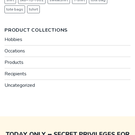
tote bags
tshirt
PRODUCT COLLECTIONS
Hobbies
Occations
Products
Recipients
Uncategorized
TODAY ONLY
SECRET PRIVILEGES FOR