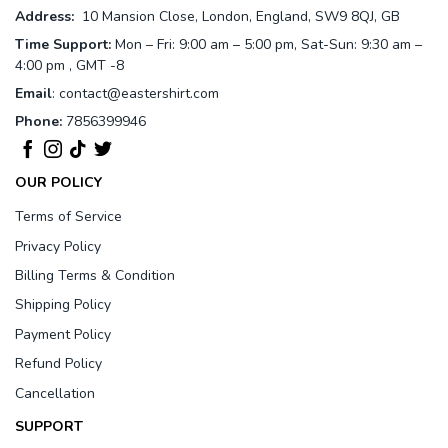
Address:
10 Mansion Close, London, England, SW9 8QJ, GB
Time Support:
Mon – Fri: 9:00 am – 5:00 pm, Sat-Sun: 9:30 am –
4:00 pm , GMT -8
Email
:
contact@eastershirt.com
Phone:
7856399946
OUR POLICY
Terms of Service
Privacy Policy
Billing Terms & Condition
Shipping Policy
Payment Policy
Refund Policy
Cancellation
SUPPORT