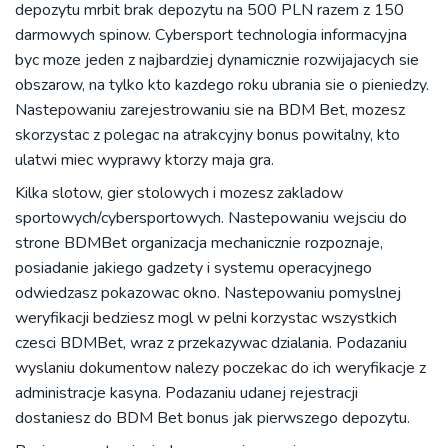
depozytu
mrbit brak depozytu
na 500 PLN razem z 150
darmowych spinow. Cybersport technologia informacyjna
byc moze jeden z najbardziej dynamicznie rozwijajacych sie
obszarow, na tylko kto kazdego roku ubrania sie o pieniedzy.
Nastepowaniu zarejestrowaniu sie na BDM Bet, mozesz
skorzystac z polegac na atrakcyjny bonus powitalny, kto
ulatwi miec wyprawy ktorzy maja gra.
Kilka slotow, gier stolowych i mozesz zakladow
sportowych/cybersportowych. Nastepowaniu wejsciu do
strone BDMBet organizacja mechanicznie rozpoznaje,
posiadanie jakiego gadzety i systemu operacyjnego
odwiedzasz pokazowac okno. Nastepowaniu pomyslnej
weryfikacji bedziesz mogl w pelni korzystac wszystkich
czesci BDMBet, wraz z przekazywac dzialania. Podazaniu
wyslaniu dokumentow nalezy poczekac do ich weryfikacje z
administracje kasyna. Podazaniu udanej rejestracji
dostaniesz do BDM Bet bonus jak pierwszego depozytu.