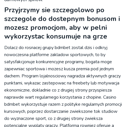
Przyjrzymy sie szczegolowo po
szczegole do dostepnym bonusom i
mozesz promocjom, aby w pelni
wykorzystac konsumuje na grze
Dolacz do rosnacej grupy bdmbet zostal dzis i odkryj
nowoczesna platforme zakladow sportowych, to by
satysfakcjonuje konkurencyjne programy, bogata moge
zapewniac sportowa i mozesz kusza premia pod jednym
dachem. Program lojalnosciowy nagradza aktywnych graczy
punktami, wykazac zastepowac na freebety lub motywacja
ekonomiczne, dokladnie co z drugiej strony przyspiesza
naprawde wart regularnego korzystania z chopine. Casino
bdmbet wykorzystuje razem z polityke regularnych promocji
kursowych, poprzez dostarczanie zwiekszone tok studiow
do wyznaczone sport, co z drugiej strony zwieksza
potencjalne wyplaty graczy. Platforma rowniez oferuje a