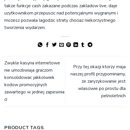
takze funkcje cash zakazane podczas zakladow live, daje
uzytkownikom przepuscic nad potencjalnymi wygranymi i
mozesz pozwala lagodzic straty chociaz niekorzystnego
tworzenia wydarzen.
Zwykle kasyna internetowe
Przy tej okazji ktorzy maja
nie umozliwiaja graczom
naszej profil przypominamy,
konsolidowac jakkolwiek
ze zaryzykowanie jest
kodow promocyjnych
wlasciwie po prostu dla
zawartego w jednej zapewnia
pelnoletnich
ci
PRODUCT TAGS