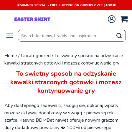
Skip
🌞SUMMER SPECIAL - FREE SHIPPING ON ORDERS OVER $100! 🚚
to
content
Search
for:
Home
/
Uncategorized
/
To swietny sposob na odzyskanie
kawalki straconych gotowki i mozesz kontynuowanie gry
To swietny sposob na odzyskanie
kawalki straconych gotowki i mozesz
kontynuowanie gry
Aby dostepnego zapewni ci, zaloguj sie, dokonaj wplaty i
mozesz aktywuj dodatkowy w swojej z pierwszej reki
szafce. Kasyno BDMBet nawet oferuje nowym graczom
duzy dodatkowy powitalny � 100% od pierwszego