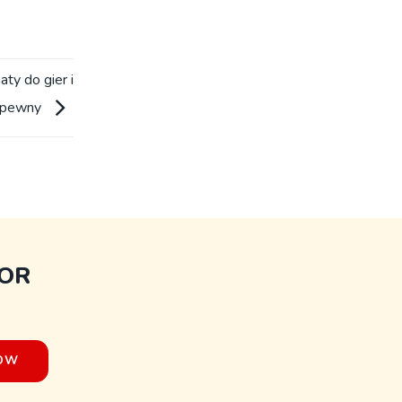
y do gier i
 pewny
FOR