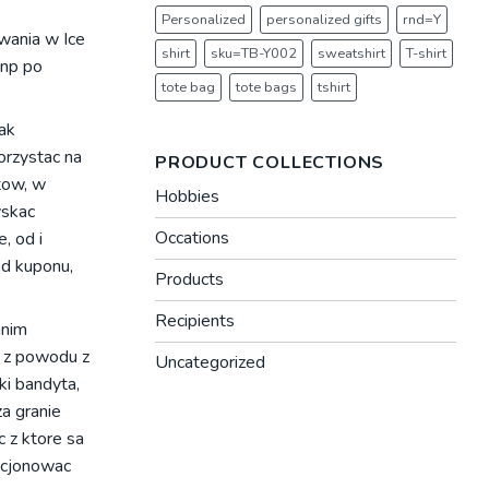
Personalized
personalized gifts
rnd=Y
owania w Ice
shirt
sku=TB-Y002
sweatshirt
T-shirt
 np po
tote bag
tote bags
tshirt
ak
orzystac na
PRODUCT COLLECTIONS
tow, w
Hobbies
yskac
Occations
, od i
od kuponu,
Products
Recipients
anim
a z powodu z
Uncategorized
ki bandyta,
a granie
 z ktore sa
kcjonowac