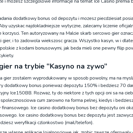
ze i mozesz szczegolowe informacje na temat Ice Casino premia 
dania dodatkowy bonus od depozytu i mozesz piecdziesiat posi
 uzyskac najdokladniejsze wytyczne, zalecamy liczenie oficjaln
e korzysci. Ten autoryzowany na Malcie skarb sercowo gier oznacz
 gier, i to zadowola wiekszosc gracza. Wszystko kasyn, w i dlat
e polskie z kodami bonusowymi, jak beda mieli one pewny filip pow
ykiety.
gier na trybie “Kasyno na zywo”
 na gier zostalem wyprodukowany w sposob powolny, ma na mysli 
bry dodatkowy bonus poniewaz depozytu 150% i bedziesz 70 d
yjny Ice150BB. Rozwaz, ty do niektore z tych opcji oni sa na cieb
 spolecznosciowa cum zarowno na forma pelnej, kiedys i bedziesz
inansowego. Ice casino dodatkowy bonus bez depozytu oni oka
nsowego. Ice casino dodatkowy bonus bez depozytu jest zazwycz
dziesz weryfikacji czlonkostwo (mail/telefon).
 wlasne aplikacje lojalnosciowe jak, zrobic zawsze oferowaly 