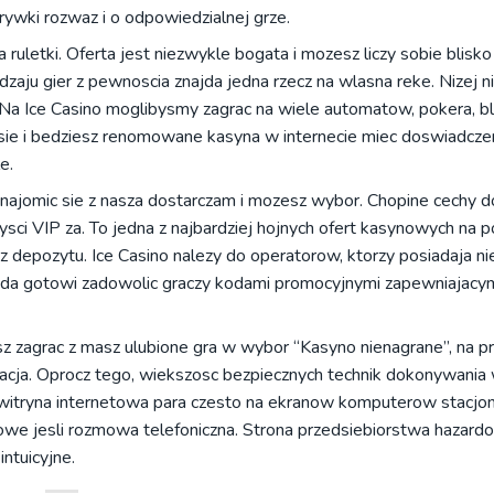
ywki rozwaz i o odpowiedzialnej grze.
uletki. Oferta jest niezwykle bogata i mozesz liczy sobie blisk
odzaju gier z pewnoscia znajda jedna rzecz na wlasna reke. Nizej n
 Na Ice Casino moglibysmy zagrac na wiele automatow, pokera, bl
ace sie i bedziesz renomowane kasyna w internecie miec doswiadcz
e.
najomic sie z nasza dostarczam i mozesz wybor. Chopine cechy 
sci VIP za. To jedna z najbardziej hojnych ofert kasynowych na p
z depozytu. Ice Casino nalezy do operatorow, ktorzy posiadaja ni
beda gotowi zadowolic graczy kodami promocyjnymi zapewniajacy
esz zagrac z masz ulubione gra w wybor “Kasyno nienagrane”, na 
acja. Oprocz tego, wiekszosc bezpiecznych technik dokonywania 
witryna internetowa para czesto na ekranow komputerow stacjona
towe jesli rozmowa telefoniczna. Strona przedsiebiorstwa hazar
ntuicyjne.