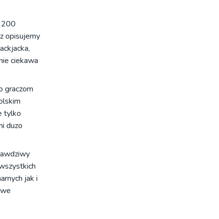
o 200
iz opisujemy
ackjacka,
enie ciekawa
do graczom
olskim
e tylko
mi duzo
prawdziwy
wszystkich
rnych jak i
dowe