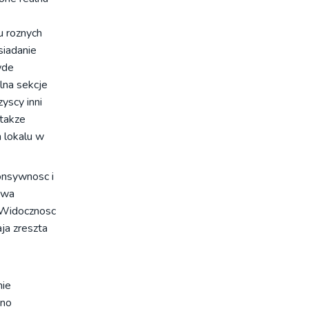
u roznych
siadanie
wde
lna sekcje
yscy inni
 takze
 lokalu w
onsywnosc i
twa
. Widocznosc
ja zreszta
mie
ino