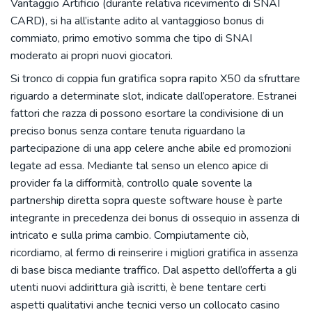
Vantaggio Artificio (durante relativa ricevimento di SNAI
CARD), si ha all’istante adito al vantaggioso bonus di
commiato, primo emotivo somma che tipo di SNAI
moderato ai propri nuovi giocatori.
Si tronco di coppia fun gratifica sopra rapito X50 da sfruttare
riguardo a determinate slot, indicate dall’operatore. Estranei
fattori che razza di possono esortare la condivisione di un
preciso bonus senza contare tenuta riguardano la
partecipazione di una app celere anche abile ed promozioni
legate ad essa. Mediante tal senso un elenco apice di
provider fa la difformità, controllo quale sovente la
partnership diretta sopra queste software house è parte
integrante in precedenza dei bonus di ossequio in assenza di
intricato e sulla prima cambio. Compiutamente ciò,
ricordiamo, al fermo di reinserire i migliori gratifica in assenza
di base bisca mediante traffico. Dal aspetto dell’offerta a gli
utenti nuovi addirittura già iscritti, è bene tentare certi
aspetti qualitativi anche tecnici verso un collocato casino