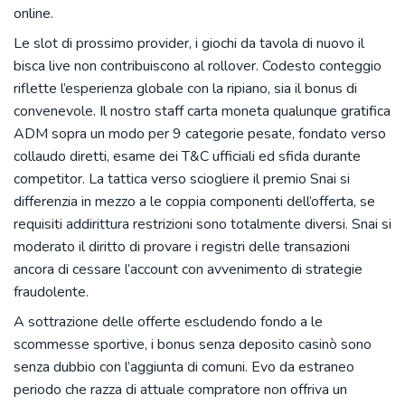
online.
Le slot di prossimo provider, i giochi da tavola di nuovo il
bisca live non contribuiscono al rollover. Codesto conteggio
riflette l’esperienza globale con la ripiano, sia il bonus di
convenevole. Il nostro staff carta moneta qualunque gratifica
ADM sopra un modo per 9 categorie pesate, fondato verso
collaudo diretti, esame dei T&C ufficiali ed sfida durante
competitor. La tattica verso sciogliere il premio Snai si
differenzia in mezzo a le coppia componenti dell’offerta, se
requisiti addirittura restrizioni sono totalmente diversi. Snai si
moderato il diritto di provare i registri delle transazioni
ancora di cessare l’account con avvenimento di strategie
fraudolente.
A sottrazione delle offerte escludendo fondo a le
scommesse sportive, i bonus senza deposito casinò sono
senza dubbio con l’aggiunta di comuni. Evo da estraneo
periodo che razza di attuale compratore non offriva un