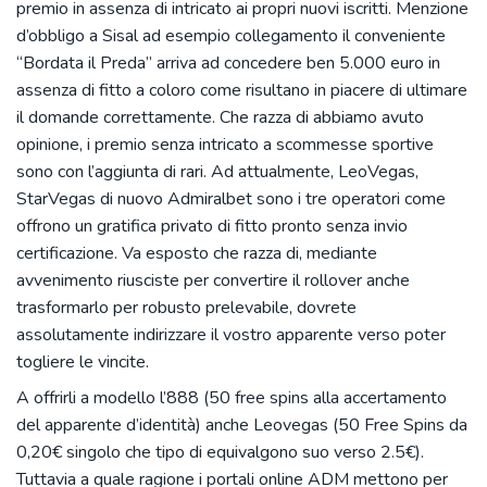
premio in assenza di intricato ai propri nuovi iscritti. Menzione
d’obbligo a Sisal ad esempio collegamento il conveniente
“Bordata il Preda” arriva ad concedere ben 5.000 euro in
assenza di fitto a coloro come risultano in piacere di ultimare
il domande correttamente. Che razza di abbiamo avuto
opinione, i premio senza intricato a scommesse sportive
sono con l’aggiunta di rari. Ad attualmente, LeoVegas,
StarVegas di nuovo Admiralbet sono i tre operatori come
offrono un gratifica privato di fitto pronto senza invio
certificazione. Va esposto che razza di, mediante
avvenimento riusciste per convertire il rollover anche
trasformarlo per robusto prelevabile, dovrete
assolutamente indirizzare il vostro apparente verso poter
togliere le vincite.
A offrirli a modello l’888 (50 free spins alla accertamento
del apparente d’identità) anche Leovegas (50 Free Spins da
0,20€ singolo che tipo di equivalgono suo verso 2.5€).
Tuttavia a quale ragione i portali online ADM mettono per