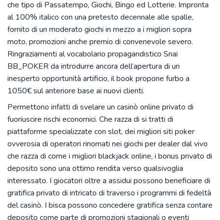
che tipo di Passatempo, Giochi, Bingo ed Lotterie. Impronta
al 100% italico con una pretesto decennale alle spalle,
fornito di un moderato giochi in mezzo a i migliori sopra
moto, promozioni anche premio di convenevole severo.
Ringraziamenti al vocabolario propagandistico Snai
BB_POKER da introdurre ancora dell’apertura di un
inesperto opportunità artificio, il book propone furbo a
1050€ sul anteriore base ai nuovi clienti.
Permettono infatti di svelare un casinò online privato di
fuoriuscire rischi economici. Che razza di si tratti di
piattaforme specializzate con slot, dei migliori siti poker
ovverosia di operatori rinomati nei giochi per dealer dal vivo
che razza di come i migliori blackjack online, i bonus privato di
deposito sono una ottimo rendita verso qualsivoglia
interessato. I giocatori oltre a assidui possono beneficiare di
gratifica privato di intricato di traverso i programmi di fedeltà
del casinò. I bisca possono concedere gratifica senza contare
deposito come parte di promozioni stagionali o eventi