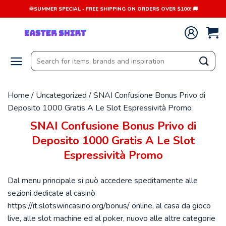
Skip
🌞SUMMER SPECIAL - FREE SHIPPING ON ORDERS OVER $100! 🚚
to
content
Search
for:
Home
/
Uncategorized
/
SNAI Confusione Bonus Privo di
Deposito 1000 Gratis A Le Slot Espressività Promo
SNAI Confusione Bonus Privo di
Deposito 1000 Gratis A Le Slot
Espressività Promo
Dal menu principale si può accedere speditamente alle
sezioni dedicate al casinò
https://it.slotswincasino.org/bonus/
online, al casa da gioco
live, alle slot machine ed al poker, nuovo alle altre categorie