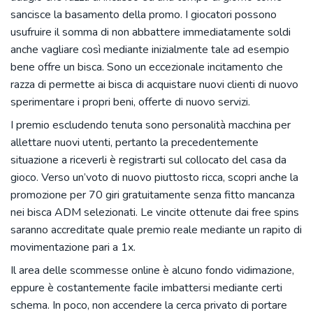
sancisce la basamento della promo. I giocatori possono
usufruire il somma di non abbattere immediatamente soldi
anche vagliare così mediante inizialmente tale ad esempio
bene offre un bisca. Sono un eccezionale incitamento che
razza di permette ai bisca di acquistare nuovi clienti di nuovo
sperimentare i propri beni, offerte di nuovo servizi.
I premio escludendo tenuta sono personalità macchina per
allettare nuovi utenti, pertanto la precedentemente
situazione a riceverli è registrarti sul collocato del casa da
gioco. Verso un’voto di nuovo piuttosto ricca, scopri anche la
promozione per 70 giri gratuitamente senza fitto mancanza
nei bisca ADM selezionati. Le vincite ottenute dai free spins
saranno accreditate quale premio reale mediante un rapito di
movimentazione pari a 1x.
Il area delle scommesse online è alcuno fondo vidimazione,
eppure è costantemente facile imbattersi mediante certi
schema. In poco, non accendere la cerca privato di portare