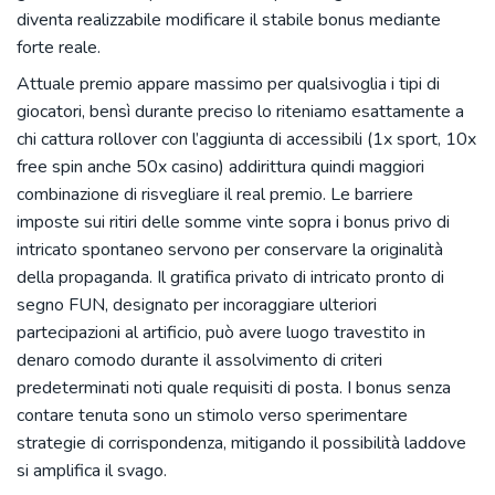
diventa realizzabile modificare il stabile bonus mediante
forte reale.
Attuale premio appare massimo per qualsivoglia i tipi di
giocatori, bensì durante preciso lo riteniamo esattamente a
chi cattura rollover con l’aggiunta di accessibili (1x sport, 10x
free spin anche 50x casino) addirittura quindi maggiori
combinazione di risvegliare il real premio. Le barriere
imposte sui ritiri delle somme vinte sopra i bonus privo di
intricato spontaneo servono per conservare la originalità
della propaganda. Il gratifica privato di intricato pronto di
segno FUN, designato per incoraggiare ulteriori
partecipazioni al artificio, può avere luogo travestito in
denaro comodo durante il assolvimento di criteri
predeterminati noti quale requisiti di posta. I bonus senza
contare tenuta sono un stimolo verso sperimentare
strategie di corrispondenza, mitigando il possibilità laddove
si amplifica il svago.