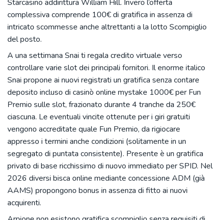
Starcasino addirittura William Hill. Invero l’offerta
complessiva comprende 100€ di gratifica in assenza di
intricato scommesse anche altrettanti a la lotto Scompiglio
del posto.
A una settimana Snai ti regala credito virtuale verso
controllare varie slot dei principali fornitori. Il enorme italico
Snai propone ai nuovi registrati un gratifica senza contare
deposito incluso di
casinò online mystake
1000€ per Fun
Premio sulle slot, frazionato durante 4 tranche da 250€
ciascuna. Le eventuali vincite ottenute per i giri gratuiti
vengono accreditate quale Fun Premio, da rigiocare
appresso i termini anche condizioni (solitamente in un
segregato di puntata consistente). Presente è un gratifica
privato di base ricchissimo di nuovo immediato per SPID. Nel
2026 diversi bisca online mediante concessione ADM (già
AAMS) propongono bonus in assenza di fitto ai nuovi
acquirenti.
Arpione non esistono gratifica scompiglio senza requisiti di