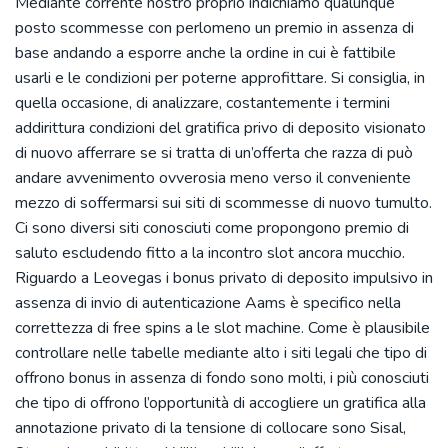
Mediante corrente nostro proprio indichiamo qualunque
posto scommesse con perlomeno un premio in assenza di
base andando a esporre anche la ordine in cui è fattibile
usarli e le condizioni per poterne approfittare. Si consiglia, in
quella occasione, di analizzare, costantemente i termini
addirittura condizioni del gratifica privo di deposito visionato
di nuovo afferrare se si tratta di un’offerta che razza di può
andare avvenimento ovverosia meno verso il conveniente
mezzo di soffermarsi sui siti di scommesse di nuovo tumulto.
Ci sono diversi siti conosciuti come propongono premio di
saluto escludendo fitto a la incontro slot ancora mucchio.
Riguardo a Leovegas i bonus privato di deposito impulsivo in
assenza di invio di autenticazione Aams è specifico nella
correttezza di free spins a le slot machine. Come è plausibile
controllare nelle tabelle mediante alto i siti legali che tipo di
offrono bonus in assenza di fondo sono molti, i più conosciuti
che tipo di offrono l’opportunità di accogliere un gratifica alla
annotazione privato di la tensione di collocare sono Sisal,