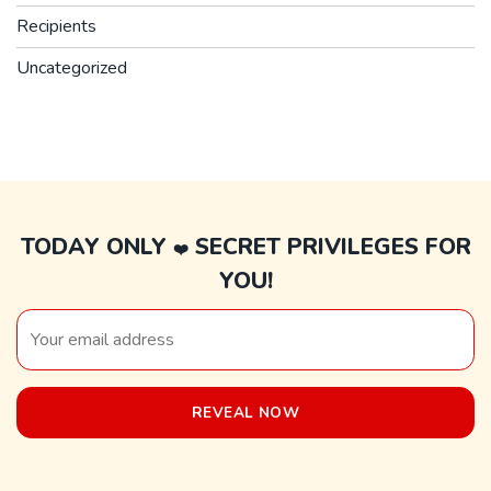
Recipients
Uncategorized
TODAY ONLY
SECRET PRIVILEGES FOR
❤️
YOU!