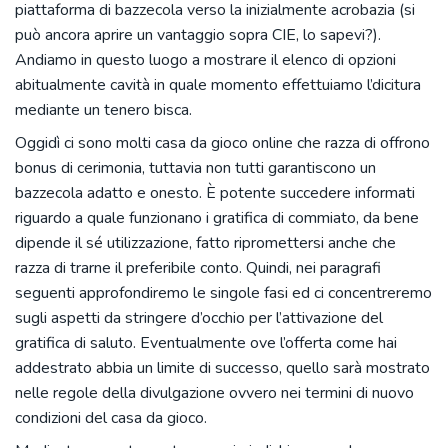
piattaforma di bazzecola verso la inizialmente acrobazia (si
può ancora aprire un vantaggio sopra CIE, lo sapevi?).
Andiamo in questo luogo a mostrare il elenco di opzioni
abitualmente cavità in quale momento effettuiamo l’dicitura
mediante un tenero bisca.
Oggidì ci sono molti casa da gioco online che razza di offrono
bonus di cerimonia, tuttavia non tutti garantiscono un
bazzecola adatto e onesto. È potente succedere informati
riguardo a quale funzionano i gratifica di commiato, da bene
dipende il sé utilizzazione, fatto ripromettersi anche che
razza di trarne il preferibile conto. Quindi, nei paragrafi
seguenti approfondiremo le singole fasi ed ci concentreremo
sugli aspetti da stringere d’occhio per l’attivazione del
gratifica di saluto. Eventualmente ove l’offerta come hai
addestrato abbia un limite di successo, quello sarà mostrato
nelle regole della divulgazione ovvero nei termini di nuovo
condizioni del casa da gioco.