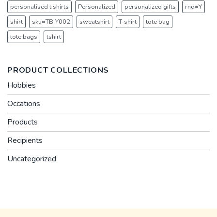
personalised t shirts
Personalized
personalized gifts
rnd=Y
shirt
sku=TB-Y002
sweatshirt
T-shirt
tote bag
tote bags
tshirt
PRODUCT COLLECTIONS
Hobbies
Occations
Products
Recipients
Uncategorized