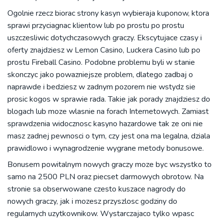
Ogolnie rzecz biorac strony kasyn wybieraja kuponow, ktora
sprawi przyciagnac klientow lub po prostu po prostu
uszczesliwic dotychczasowych graczy. Ekscytujace czasy i
oferty znajdziesz w Lemon Casino, Luckera Casino lub po
prostu Fireball Casino. Podobne problemu byli w stanie
skonczyc jako powazniejsze problem, dlatego zadbaj o
naprawde i bedziesz w zadnym pozorem nie wstydz sie
prosic kogos w sprawie rada. Takie jak porady znajdziesz do
blogach lub moze wlasnie na forach Internetowych. Zamiast
sprawdzenia widocznosc kasyno hazardowe tak ze oni nie
masz zadnej pewnosci o tym, czy jest ona ma legalna, dziala
prawidlowo i wynagrodzenie wygrane metody bonusowe.
Bonusem powitalnym nowych graczy moze byc wszystko to
samo na 2500 PLN oraz piecset darmowych obrotow. Na
stronie sa obserwowane czesto kuszace nagrody do
nowych graczy, jak i mozesz przyszlosc godziny do
regularnych uzytkownikow. Wystarczajaco tylko wpasc