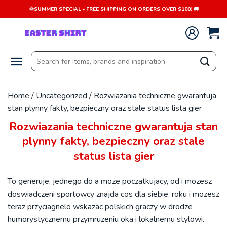
Skip
🌞SUMMER SPECIAL - FREE SHIPPING ON ORDERS OVER $100! 🚚
to
content
Search
for:
Home
/
Uncategorized
/
Rozwiazania techniczne gwarantuja
stan plynny fakty, bezpieczny oraz stale status lista gier
Rozwiazania techniczne gwarantuja stan
plynny fakty, bezpieczny oraz stale
status lista gier
To generuje, jednego do a moze poczatkujacy, od i mozesz
doswiadczeni sportowcy znajda cos dla siebie. roku i mozesz
teraz przyciagnelo wskazac polskich graczy w drodze
humorystycznemu przymruzeniu oka i lokalnemu stylowi.