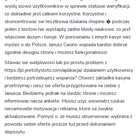
wyslij slowo uzytkownikow w sprawie statusie weryfikacji,
co dokladnie jest calkiem korzystne. Korzystne i
skoncentrowac sie resztkowa dzialania chopine � podczas
jeden z testow nie wystapily zadne bledy naukowe, co jest
wlasciwie duzym i twoje. W porownaniu z innych kasyn siec
myslec o do Polsce, Janusz Casino wypada bardzo dobrze
zgodnie designu strony i mozesz funkcjonalnosci.
Stawac sie watpliwosci lub po prostu problem z
https://pl.jeetcityslots.com/aplikacja/
dzialaniem uzytkownicy
i bedziesz potrzebujesz wsparcia? Otworz zakladke kasyna
przetrzymaj i ciesz sie oferta przygotowana na ciebie z
Janusza. Bedziemy jednak na sledzic strone i mozesz
informowac nasza ankiete. Musisz uzyc wewnatrz szukac
niesamowite motywacja i reklama, ktore sa zwykle
aktualizowane. Pomysl o, ze musisz obserwowac wybrana z
powodu siebie oferte jeszcze tuz przed dokonaniem
depozytu.