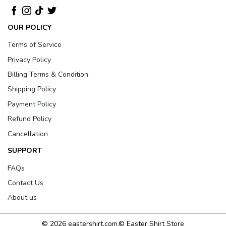
OUR POLICY
Terms of Service
Privacy Policy
Billing Terms & Condition
Shipping Policy
Payment Policy
Refund Policy
Cancellation
SUPPORT
FAQs
Contact Us
About us
© 2026 eastershirt.com.© Easter Shirt Store