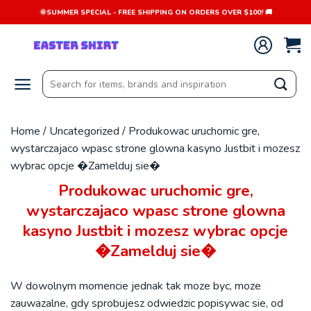
Skip
🌞SUMMER SPECIAL - FREE SHIPPING ON ORDERS OVER $100! 🚚
to
content
Search
for:
Home
/
Uncategorized
/
Produkowac uruchomic gre,
wystarczajaco wpasc strone glowna kasyno Justbit i mozesz
wybrac opcje �Zamelduj sie�
Produkowac uruchomic gre,
wystarczajaco wpasc strone glowna
kasyno Justbit i mozesz wybrac opcje
�Zamelduj sie�
W dowolnym momencie jednak tak moze byc, moze
zauwazalne, gdy sprobujesz odwiedzic popisywac sie, od