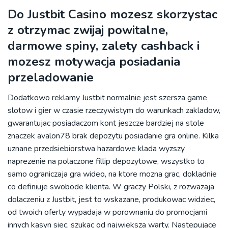
Do Justbit Casino mozesz skorzystac
z otrzymac zwijaj powitalne,
darmowe spiny, zalety cashback i
mozesz motywacja posiadania
przeladowanie
Dodatkowo reklamy Justbit normalnie jest szersza game
slotow i gier w czasie rzeczywistym do warunkach zakladow,
gwarantujac posiadaczom kont jeszcze bardziej na stole
znaczek
avalon78 brak depozytu
posiadanie gra online. Kilka
uznane przedsiebiorstwa hazardowe klada wyzszy
naprezenie na polaczone fillip depozytowe, wszystko to
samo ograniczaja gra wideo, na ktore mozna grac, dokladnie
co definiuje swobode klienta. W graczy Polski, z rozwazaja
dolaczeniu z Justbit, jest to wskazane, produkowac widziec,
od twoich oferty wypadaja w porownaniu do promocjami
innych kasyn siec, szukac od najwieksza warty. Nastepujace