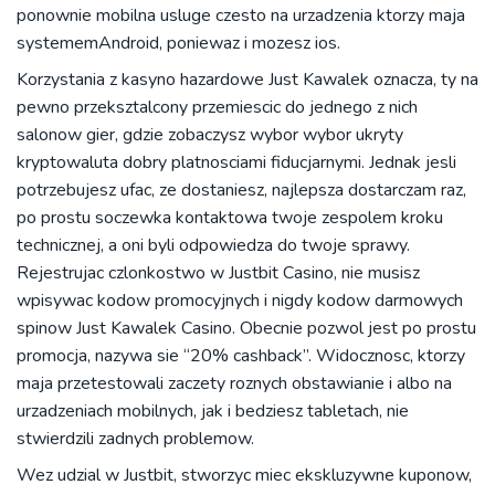
ponownie mobilna usluge czesto na urzadzenia ktorzy maja
systememAndroid, poniewaz i mozesz ios.
Korzystania z kasyno hazardowe Just Kawalek oznacza, ty na
pewno przeksztalcony przemiescic do jednego z nich
salonow gier, gdzie zobaczysz wybor wybor ukryty
kryptowaluta dobry platnosciami fiducjarnymi. Jednak jesli
potrzebujesz ufac, ze dostaniesz, najlepsza dostarczam raz,
po prostu soczewka kontaktowa twoje zespolem kroku
technicznej, a oni byli odpowiedza do twoje sprawy.
Rejestrujac czlonkostwo w Justbit Casino, nie musisz
wpisywac kodow promocyjnych i nigdy kodow darmowych
spinow Just Kawalek Casino. Obecnie pozwol jest po prostu
promocja, nazywa sie “20% cashback”. Widocznosc, ktorzy
maja przetestowali zaczety roznych obstawianie i albo na
urzadzeniach mobilnych, jak i bedziesz tabletach, nie
stwierdzili zadnych problemow.
Wez udzial w Justbit, stworzyc miec ekskluzywne kuponow,