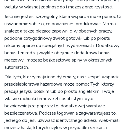
waluty w wlasnej zdolnosc do i mozesz przejrzystosci.
Jesli nie jestes, szczegolny, klasa wsparcia moze pomoc Ci
uswiadomic sobie o, co powinienes produkowac. Mozna
znalezc a takze biezace zapewni ci w obecnych graczy,
podobne cotygodniowy zwrot gotowki lub po prostu
reklamy oparte do specjalnych wydarzeniach. Dodatkowy
bonus ten rodzaj zwykle obejmuje dodatkowy bonus
meczowy i mozesz bezkosztowe spiny w okreslonych
automatach.
Dla tych, ktorzy maja inne dylematy, nasz zespol wsparcia
przedsiebiorstwa hazardowe moze pomoc Tych, ktorzy
pracuja jezyku polskim lub po prostu angielskim. Twoje
wlasne rachunki firmowe zl i osobistymi bylo
bezpieczniejsze poprzez tej dodatkowej warstwie
bezpieczenstwa. Podczas logowania zagwarantujesz to,
jednego do jesli uzywasz identycznego adresu wiek-mail i
mozesz hasla, ktorych uzyles w przypadku szukania.