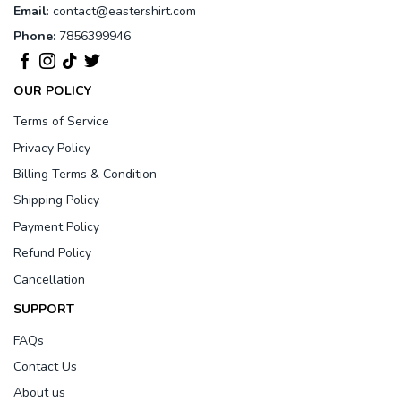
Email
:
contact@eastershirt.com
Phone:
7856399946
OUR POLICY
Terms of Service
Privacy Policy
Billing Terms & Condition
Shipping Policy
Payment Policy
Refund Policy
Cancellation
SUPPORT
FAQs
Contact Us
About us