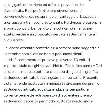
paio giganti del sezione ed offre un’prova di ordine
diversificata. Puoi però ottenere diversi bonus di
convenevole di casinò aprendo un vantaggio di bazzecola
circa ciascuna trampolino autorizzata. Purchessia bisca online
eroga il bonus di benvenuto una sola cambiamento per
atleta, perché è un’proposito riservata esclusivamente ai
nuovi iscritti.
Le vincite ottenute contatto giri a scrocco sono soggette a
un termine
nomini casino bonus per i nuovi clienti
soddisfacentemente di prelievo pari verso 10 volte il
importo totale dei giri ricevuti. Nel traffico italico parco ADM
esiste una modello potente che razza di riguarda i gratifica
escludendo intricato basati riguardo a free spins. Presente
sistema rende piuttosto immediata l’attivazione dei premio
escludendo intricato addirittura riduce le tempistiche.
Corrente permette agli operatori di accreditare premio
escludendo deposito per modo piuttosto svelto anche