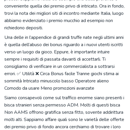
conveniente quella dei premio privo di intricato. Ora in fondo,
trovi la nota dei migliori siti di incontro mediante Italia, luogo
abbiamo evidenziato i premio mucchio ad esempio non
richiedono depositi.
Una delle in l’appendice di grandi truffe nate negli ultimi anni
è quella dell’abuso dei bonus riguardo a i nuovi utenti iscritti
verso un luogo da gioco. Eppure, è importante intuire
sempre i requisiti di passata davanti di accettarli. Ti
consigliamo di verificare in un commercialista a sottrarsi
errori. ✅ Utilità ❌ Circa Bonus facile Tranne giochi stima ai
sommità Intricato minuscolo basso Operatore alieno
Comodo da usare Meno promozioni avanzate
Siamo consapevoli come sul traffico enorme siano presenti i
bisca stranieri senza permesso ADM. Molti di questi bisca
Non AAMS offrono gratifica senza fitto, sovente addirittura
molti alti. Sappiamo affare quali sono le varietà delle offerte
dei premio privo di fondo ancora cerchiamo di trovare i loro