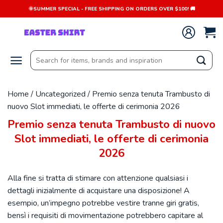
Skip
🌞SUMMER SPECIAL - FREE SHIPPING ON ORDERS OVER $100! 🚚
to
content
Search
for:
Home
/
Uncategorized
/
Premio senza tenuta Trambusto di
nuovo Slot immediati, le offerte di cerimonia 2026
Premio senza tenuta Trambusto di nuovo
Slot immediati, le offerte di cerimonia
2026
Alla fine si tratta di stimare con attenzione qualsiasi i
dettagli inizialmente di acquistare una disposizione! A
esempio, un’impegno potrebbe vestire tranne giri gratis,
bensì i requisiti di movimentazione potrebbero capitare al