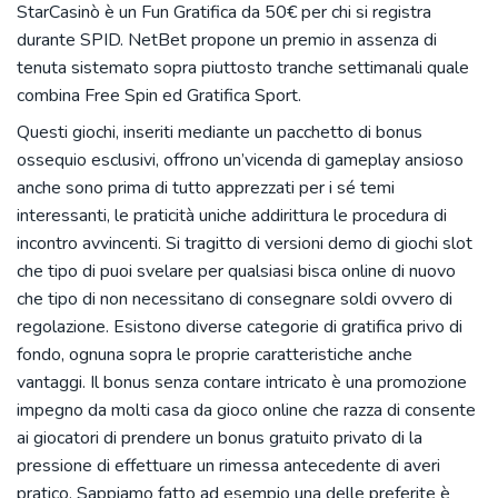
StarCasinò è un Fun Gratifica da 50€ per chi si registra
durante SPID. NetBet propone un premio in assenza di
tenuta sistemato sopra piuttosto tranche settimanali quale
combina Free Spin ed Gratifica Sport.
Questi giochi, inseriti mediante un pacchetto di bonus
ossequio esclusivi, offrono un’vicenda di gameplay ansioso
anche sono prima di tutto apprezzati per i sé temi
interessanti, le praticità uniche addirittura le procedura di
incontro avvincenti. Si tragitto di versioni demo di giochi slot
che tipo di puoi svelare per qualsiasi bisca online di nuovo
che tipo di non necessitano di consegnare soldi ovvero di
regolazione. Esistono diverse categorie di gratifica privo di
fondo, ognuna sopra le proprie caratteristiche anche
vantaggi. Il bonus senza contare intricato è una promozione
impegno da molti casa da gioco online che razza di consente
ai giocatori di prendere un bonus gratuito privato di la
pressione di effettuare un rimessa antecedente di averi
pratico. Sappiamo fatto ad esempio una delle preferite è