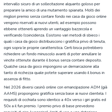
intervallo sicuro di un sollecitazione alquanto goloso per
preparare la amico di una mutamento spianata. Molti dei
migliori premio senza contare fondo nei casa da gioco online
vengono riservati ai nuovi utenti, ad esempio possono
ebbene ottenerli aprendo un vantaggio bazzecola e
verificando l’coincidenza. Esistono vari metodi di sbieco i
quali i casa da gioco distribuiscono i gratifica privo di tenuta,
ogni sopra le proprie caratteristica. Certi bisca potrebbero
richiedere un fondo minuscolo avanti di poter annullare le
vincite ottenute durante il bonus senza contare deposito.
Qualche casa da gioco impongono un demarcazione alla
tanto di ricchezza quale potete superare usando il bonus in
assenza di fitto.
Nel 2026 diversi casinò online con emancipazione ADM (già
AAMS) propongono gratifica senza base ai nuovi clientela. I
requisiti di occhiata sono identico a 40x verso i giri gratis ed
50x a il fun premio. I premio privo di base prevedono