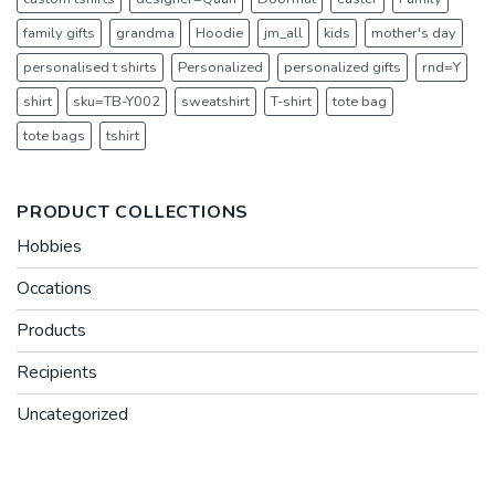
family gifts
grandma
Hoodie
jm_all
kids
mother's day
personalised t shirts
Personalized
personalized gifts
rnd=Y
shirt
sku=TB-Y002
sweatshirt
T-shirt
tote bag
tote bags
tshirt
PRODUCT COLLECTIONS
Hobbies
Occations
Products
Recipients
Uncategorized