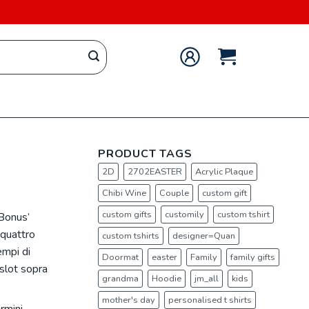
PRODUCT TAGS
2D
2702EASTER
Acrylic Plaque
Chibi Wine
Couple
custom gift
custom gifts
customily
custom tshirt
 Bonus’
 quattro
custom tshirts
designer=Quan
empi di
Doormat
easter
Family
family gifts
slot sopra
grandma
Hoodie
jm_all
kids
mother's day
personalised t shirts