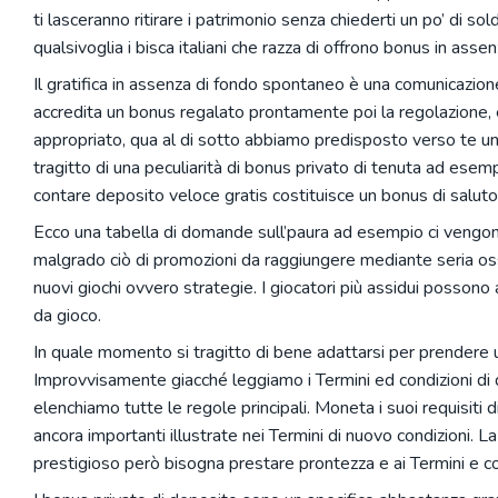
ti lasceranno ritirare i patrimonio senza chiederti un po’ di s
qualsivoglia i bisca italiani che razza di offrono bonus in assenz
Il gratifica in assenza di fondo spontaneo è una comunicazion
accredita un bonus regalato prontamente poi la regolazione,
appropriato, qua al di sotto abbiamo predisposto verso te una
tragitto di una peculiarità di bonus privato di tenuta ad ese
contare deposito veloce gratis costituisce un bonus di saluto p
Ecco una tabella di domande sull’paura ad esempio ci vengono
malgrado ciò di promozioni da raggiungere mediante seria oss
nuovi giochi ovvero strategie. I giocatori più assidui possono
da gioco.
In quale momento si tragitto di bene adattarsi per prendere 
Improvvisamente giacché leggiamo i Termini ed condizioni di 
elenchiamo tutte le regole principali. Moneta i suoi requisiti di
ancora importanti illustrate nei Termini di nuovo condizioni. L
prestigioso però bisogna prestare prontezza e ai Termini e cond