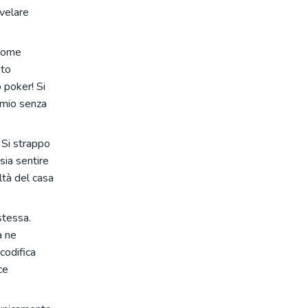
svelare
come
sto
 poker! Si
remio senza
 Si strappo
sia sentire
ltà del casa
stessa.
a ne
 codifica
ce