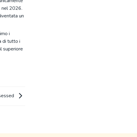
 unicamente
e nel 2026.
diventata un
imo i
di tutto i
al superiore
ssessed