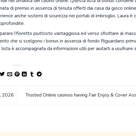
nde nel umanità dei casinò online. Questa lista di bonus contiene
nata di premio in assenza di tenuta offerti dai casa da gioco onlin
ence anche sistemi di sicurezza nei portali di imbroglio, Laura è 
approfondite.
parare l’fioretto piuttosto vantaggiosa ed verso sfruttare al mass
ento che si scelgono i bonus in assenza di fondo Riguardano prima 
 lista è accompagnata da informazioni utili per aiutarti a usufruire 
el 2026
Trusted Online casinos having Fair Enjoy & Cover A