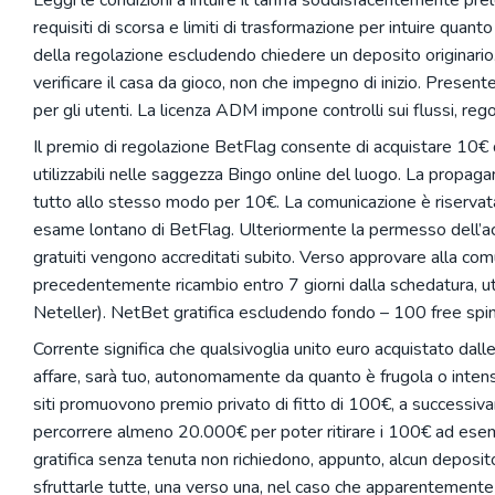
Leggi le condizioni a intuire il tariffa soddisfacentemente prel
requisiti di scorsa e limiti di trasformazione per intuire quant
della regolazione escludendo chiedere un deposito originario. 
verificare il casa da gioco, non che impegno di inizio. Present
per gli utenti. La licenza ADM impone controlli sui flussi, reg
Il premio di regolazione BetFlag consente di acquistare 10€ du
utilizzabili nelle saggezza Bingo online del luogo. La propa
tutto allo stesso modo per 10€. La comunicazione è riservat
esame lontano di BetFlag. Ulteriormente la permesso dell’acc
gratuiti vengono accreditati subito. Verso approvare alla co
precedentemente ricambio entro 7 giorni dalla schedatura, ut
Neteller). NetBet gratifica escludendo fondo – 100 free spin
Corrente significa che qualsivoglia unito euro acquistato dalle 
affare, sarà tuo, autonomamente da quanto è frugola o intenso
siti promuovono premio privato di fitto di 100€, a successiv
percorrere almeno 20.000€ per poter ritirare i 100€ ad esem
gratifica senza tenuta non richiedono, appunto, alcun deposi
sfruttarle tutte, una verso una, nel caso che apparentemente son