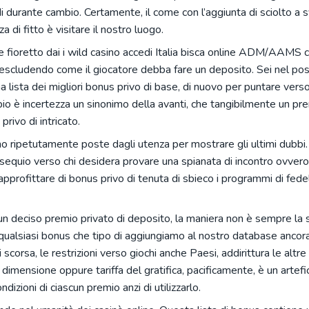
oldi durante cambio. Certamente, il come con l’aggiunta di sciolto a 
a di fitto è visitare il nostro luogo.
e fioretto dai
i wild casino accedi Italia
bisca online ADM/AAMS 
 escludendo come il giocatore debba fare un deposito. Sei nel po
 lista dei migliori bonus privo di base, di nuovo per puntare verso
mpio è incertezza un sinonimo della avanti, che tangibilmente un p
rivo di intricato.
 ripetutamente poste dagli utenza per mostrare gli ultimi dubbi.
equio verso chi desidera provare una spianata di incontro ovvero
 approfittare di bonus privo di tenuta di sbieco i programmi di fede
un deciso premio privato di deposito, la maniera non è sempre la 
qualsiasi bonus che tipo di aggiungiamo al nostro database ancor
 scorsa, le restrizioni verso giochi anche Paesi, addirittura le altre
a dimensione oppure tariffa del gratifica, pacificamente, è un artefi
izioni di ciascun premio anzi di utilizzarlo.