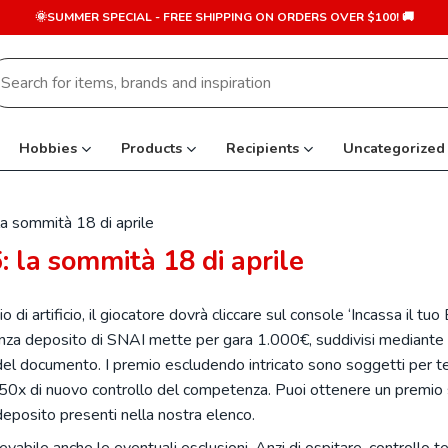
🌞SUMMER SPECIAL - FREE SHIPPING ON ORDERS OVER $100! 🚚
earch
r:
Hobbies
Products
Recipients
Uncategorized
a sommità 18 di aprile
 la sommità 18 di aprile
i artificio, il giocatore dovrà cliccare sul console ‘Incassa il tuo
senza deposito di SNAI mette per gara 1.000€, suddivisi mediante
del documento. I premio escludendo intricato sono soggetti per t
i 50x di nuovo controllo del competenza. Puoi ottenere un premio 
deposito presenti nella nostra elenco.