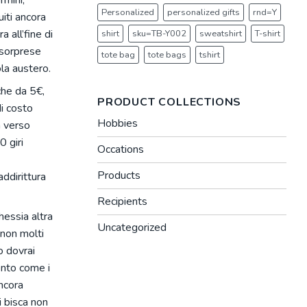
rmini,
Personalized
personalized gifts
rnd=Y
uiti ancora
 all’fine di
shirt
sku=TB-Y002
sweatshirt
T-shirt
e sorprese
tote bag
tote bags
tshirt
ola austero.
che da 5€,
PRODUCT COLLECTIONS
i costo
Hobbies
a verso
 giri
Occations
Products
ddirittura
Recipients
hessia altra
Uncategorized
 non molti
o dovrai
ento come i
ncora
i bisca non