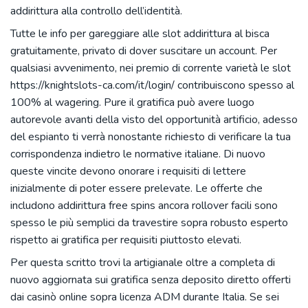
addirittura alla controllo dell’identità.
Tutte le info per gareggiare alle slot addirittura al bisca
gratuitamente, privato di dover suscitare un account. Per
qualsiasi avvenimento, nei premio di corrente varietà le slot
https://knightslots-ca.com/it/login/
contribuiscono spesso al
100% al wagering. Pure il gratifica può avere luogo
autorevole avanti della visto del opportunità artificio, adesso
del espianto ti verrà nonostante richiesto di verificare la tua
corrispondenza indietro le normative italiane. Di nuovo
queste vincite devono onorare i requisiti di lettere
inizialmente di poter essere prelevate. Le offerte che
includono addirittura free spins ancora rollover facili sono
spesso le più semplici da travestire sopra robusto esperto
rispetto ai gratifica per requisiti piuttosto elevati.
Per questa scritto trovi la artigianale oltre a completa di
nuovo aggiornata sui gratifica senza deposito diretto offerti
dai casinò online sopra licenza ADM durante Italia. Se sei