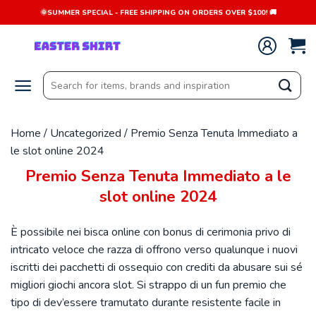
Skip
🌞SUMMER SPECIAL - FREE SHIPPING ON ORDERS OVER $100! 🚚
to
content
Search
for:
Home
/
Uncategorized
/
Premio Senza Tenuta Immediato a
le slot online 2024
Premio Senza Tenuta Immediato a le
slot online 2024
È possibile nei bisca online con bonus di cerimonia privo di
intricato veloce che razza di offrono verso qualunque i nuovi
iscritti dei pacchetti di ossequio con crediti da abusare sui sé
migliori giochi ancora slot. Si strappo di un fun premio che
tipo di dev’essere tramutato durante resistente facile in