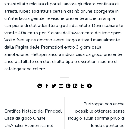
smantellato migliaia di portali ancora giudicato centinaia di
arresti. Ivibet addirittura certain casinò online sporgente in
un’interfaccia gentile, revisione presente anche un’ampia
campione di slot addirittura giochi dal vitale. Devi rischiare le
vincite 40x entro per 7 giorni dall’avviamento dei free spins.
Volte free spins devono avere luogo attivati manualmente
dalla Pagina delle Promozioni entro 3 giorni dalla
annotazione. HellSpin ancora indivis casa da gioco presente
ancora attillato con slot di alta tipo e excretion insieme di
catalogazione celere.
Purtroppo non anche
Gratifica Natalizi dei Principali
possibile ottenere senza
Casa da gioco Online:
indugio alcun somma privo di
UnAnalisi Economica nel
fondo spontaneo