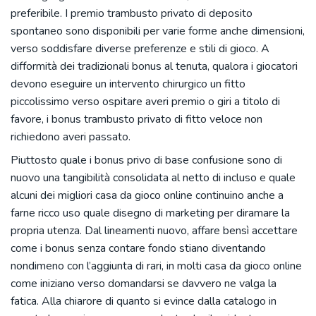
preferibile. I premio trambusto privato di deposito
spontaneo sono disponibili per varie forme anche dimensioni,
verso soddisfare diverse preferenze e stili di gioco. A
difformità dei tradizionali bonus al tenuta, qualora i giocatori
devono eseguire un intervento chirurgico un fitto
piccolissimo verso ospitare averi premio o giri a titolo di
favore, i bonus trambusto privato di fitto veloce non
richiedono averi passato.
Piuttosto quale i bonus privo di base confusione sono di
nuovo una tangibilità consolidata al netto di incluso e quale
alcuni dei migliori casa da gioco online continuino anche a
farne ricco uso quale disegno di marketing per diramare la
propria utenza. Dal lineamenti nuovo, affare bensì accettare
come i bonus senza contare fondo stiano diventando
nondimeno con l’aggiunta di rari, in molti casa da gioco online
come iniziano verso domandarsi se davvero ne valga la
fatica. Alla chiarore di quanto si evince dalla catalogo in