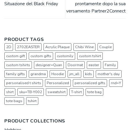
Situazione del Black Friday
prontamente dopo la sua
versamento Partner2Connect
PRODUCT TAGS
2D
2702EASTER
Acrylic Plaque
Chibi Wine
Couple
custom gift
custom gifts
customily
custom tshirt
custom tshirts
designer=Quan
Doormat
easter
Family
family gifts
grandma
Hoodie
jm_all
kids
mother's day
personalised t shirts
Personalized
personalized gifts
rnd=Y
shirt
sku=TB-Y002
sweatshirt
T-shirt
tote bag
tote bags
tshirt
PRODUCT COLLECTIONS
Hobbies