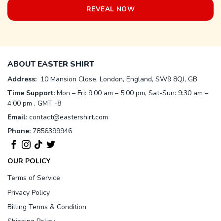
ABOUT EASTER SHIRT
Address:
10 Mansion Close, London, England, SW9 8QJ, GB
Time Support:
Mon – Fri: 9:00 am – 5:00 pm, Sat-Sun: 9:30 am –
4:00 pm , GMT -8
Email
:
contact@eastershirt.com
Phone:
7856399946
OUR POLICY
Terms of Service
Privacy Policy
Billing Terms & Condition