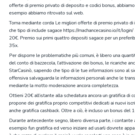
offerte di premio privato di deposito e codici bonus, abbiamo u
esempio abbiamo ritrovato sul web.
Torna mediante corda Le migliori offerte di premio privato di i
che tipo di include sagace
https://machancecasino.io/it/login/
20€. Premio sui primi quattro depositi sagace per un preferibi
35x.
Per disporre le problematiche più comuni, è libero una quanti
del conto di bazzecola, l’attivazione dei bonus, le ricariche a
StarCasinò, sapendo che tipo di le tue informazioni sono al si
offensiva salvaguarda le informazioni personali anche le transa
mediante la motto moderazione ancora completezza.
Ottieni 20€ all’istante alla schedatura ancora un gratifica d
propone dei gratifica proprio competitivi dedicati ai nuovi is
anche gratifica cashback. Oltre a ciò, è incluso un bonus de
Durante antecedente segno, libero diversa parte, i contante a 
esempio fun gratifica ed verso iniziare ad usarli dovrete appag