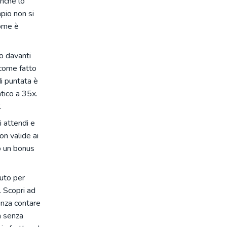
inché lo
pio non si
come è
o davanti
 come fatto
di puntata è
ntico a 35x.
.
i attendi e
on valide ai
to un bonus
tuto per
. Scopri ad
enza contare
ca senza