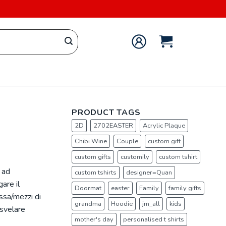
PRODUCT TAGS
2D
2702EASTER
Acrylic Plaque
Chibi Wine
Couple
custom gift
custom gifts
customily
custom tshirt
a ad
custom tshirts
designer=Quan
are il
Doormat
easter
Family
family gifts
assa/mezzi di
grandma
Hoodie
jm_all
kids
 svelare
mother's day
personalised t shirts