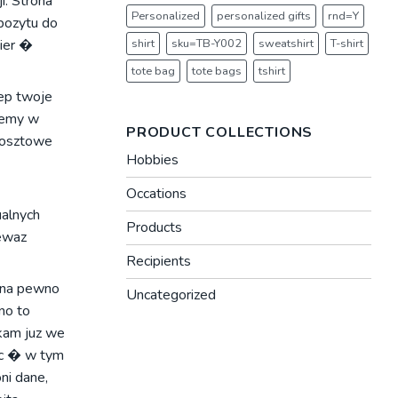
i. Strona
Personalized
personalized gifts
rnd=Y
pozytu do
gier �
shirt
sku=TB-Y002
sweatshirt
T-shirt
tote bag
tote bags
tshirt
tep twoje
temy w
PRODUCT COLLECTIONS
zkosztowe
Hobbies
Occations
ualnych
Products
iewaz
Recipients
y na pewno
Uncategorized
no to
ekam juz we
ec � w tym
ni dane,