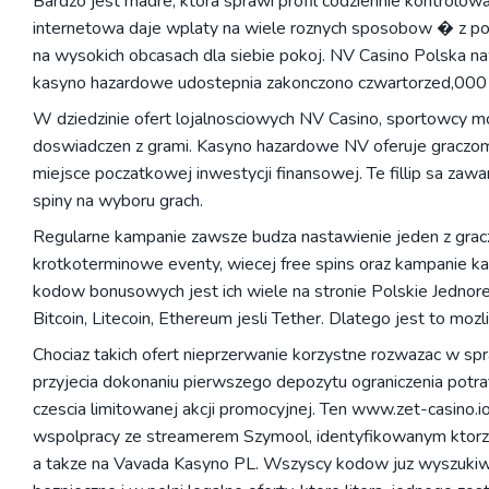
Bardzo jest madre, ktora sprawi profil codziennie kontrolowa
internetowa daje wplaty na wiele roznych sposobow � z pow
na wysokich obcasach dla siebie pokoj. NV Casino Polska n
kasyno hazardowe udostepnia zakonczono czwartorzed,000 o
W dziedzinie ofert lojalnosciowych NV Casino, sportowcy mo
doswiadczen z grami. Kasyno hazardowe NV oferuje graczom
miejsce poczatkowej inwestycji finansowej. Te fillip sa z
spiny na wyboru grach.
Regularne kampanie zawsze budza nastawienie jeden z gracz
krotkoterminowe eventy, wiecej free spins oraz kampanie ka
kodow bonusowych jest ich wiele na stronie Polskie Jednoreki
Bitcoin, Litecoin, Ethereum jesli Tether. Dlatego jest to mo
Chociaz takich ofert nieprzerwanie korzystne rozwazac w sp
przyjecia dokonaniu pierwszego depozytu ograniczenia potra
czescia limitowanej akcji promocyjnej. Ten
www.zet-casino.i
wspolpracy ze streamerem Szymool, identyfikowanym ktorzy 
a takze na Vavada Kasyno PL. Wszyscy kodow juz wyszukiwa