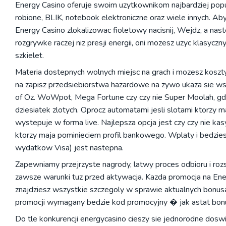
Energy Casino oferuje swoim uzytkownikom najbardziej popu
robione, BLIK, notebook elektroniczne oraz wiele innych. Ab
Energy Casino zlokalizowac fioletowy nacisnij, Wejdz, a nas
rozgrywke raczej niz presji energii, oni mozesz uzyc klasyczny
szkielet.
Materia dostepnych wolnych miejsc na grach i mozesz koszt
na zapisz przedsiebiorstwa hazardowe na zywo ukaza sie wsze
of Oz. WoWpot, Mega Fortune czy czy nie Super Moolah, gdz
dziesiatek zlotych. Oprocz automatami jesli slotami ktorzy 
wystepuje w forma live. Najlepsza opcja jest czy czy nie ka
ktorzy maja pominieciem profil bankowego. Wplaty i bedzies
wydatkow Visa) jest nastepna.
Zapewniamy przejrzyste nagrody, latwy proces odbioru i ro
zawsze warunki tuz przed aktywacja. Kazda promocja na Ene
znajdziesz wszystkie szczegoly w sprawie aktualnych bonusac
promocji wymagany bedzie kod promocyjny � jak astat bon
Do tle konkurencji energycasino cieszy sie jednorodne dosw