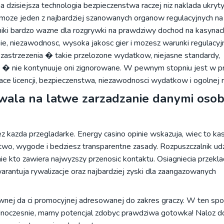
a dzisiejsza technologia bezpieczenstwa raczej niz naklada ukryt
moze jeden z najbardziej szanowanych organow regulacyjnych na
iki bardzo wazne dla rozgrywki na prawdziwy dochod na kasynach
, niezawodnosc, wysoka jakosc gier i mozesz warunki regulacyj
astrzezenia � takie przelozone wydatkow, niejasne standardy,
y � nie kontynuuje oni zignorowane. W pewnym stopniu jest w pr
ce licencji, bezpieczenstwa, niezawodnosci wydatkow i ogolnej r
wala na latwe zarzadzanie danymi oso
ez kazda przegladarke. Energy casino opinie wskazuja, wiec to k
wo, wygode i bedziesz transparentne zasady. Rozpuszczalnik udz
 kto zawiera najwyzszy przenosic kontaktu. Osiagniecia przeklad
antuja rywalizacje oraz najbardziej zyski dla zaangazowanych
ej da ci promocyjnej adresowanej do zakres graczy. W ten spo
dnoczesnie, mamy potencjal zdobyc prawdziwa gotowka! Naloz d