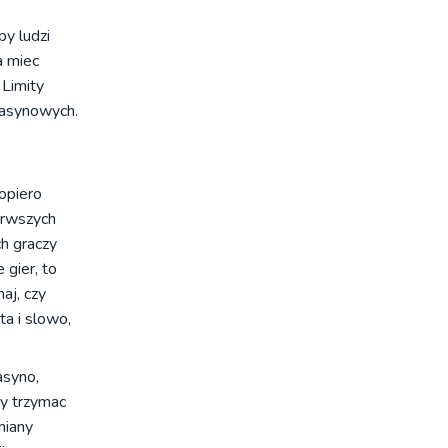
py ludzi
a miec
 Limity
kasynowych.
opiero
erwszych
h graczy
 gier, to
aj, czy
ta i slowo,
asyno,
zy trzymac
miany