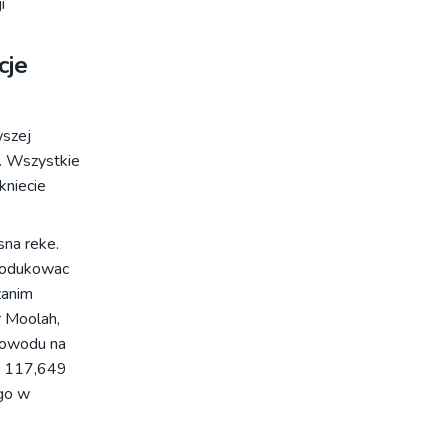
i
cje
wszej
. Wszystkie
kniecie
sna reke.
produkowac
zanim
r Moolah,
powodu na
sc 117,649
go w