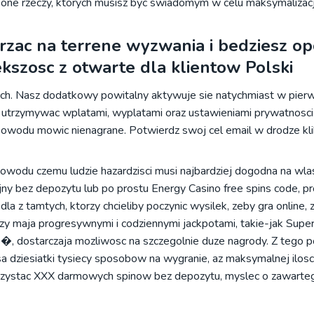
c one rzeczy, ktorych musisz byc swiadomym w celu maksymalizacj
rzac na terrene wyzwania i bedziesz op
szosc z otwarte dla klientow Polski
ych. Nasz dodatkowy powitalny aktywuje sie natychmiast w pier
a utrzymywac wplatami, wyplatami oraz ustawieniami prywatnosci
 powodu mowic nienagrane. Potwierdz swoj cel email w drodze kli
owodu czemu ludzie hazardzisci musi najbardziej dogodna na wla
y bez depozytu lub po prostu Energy Casino free spins code, 
 z tamtych, ktorzy chcieliby poczynic wysilek, zeby gra online, 
y maja progresywnymi i codziennymi jackpotami, takie-jak Supe
s�, dostarczaja mozliwosc na szczegolnie duze nagrody. Z tego 
 sa dziesiatki tysiecy sposobow na wygranie, az maksymalnej ilo
zystac XXX darmowych spinow bez depozytu, myslec o zawarte