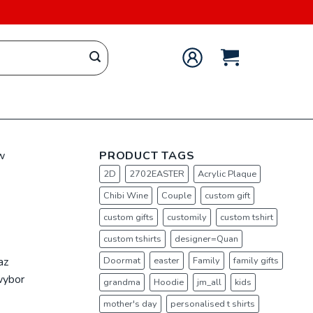
w
PRODUCT TAGS
2D
2702EASTER
Acrylic Plaque
Chibi Wine
Couple
custom gift
custom gifts
customily
custom tshirt
custom tshirts
designer=Quan
az
Doormat
easter
Family
family gifts
wybor
grandma
Hoodie
jm_all
kids
mother's day
personalised t shirts