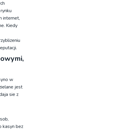
ych
 rynku
 internet,
ne. Kiedy
zyblizeniu
eputacji.
bowymi,
asyno w
ielane jest
aja sie z
sob,
o kasyn bez