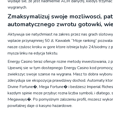
wydaje sie, ze jest nadmiernie ALIR danych), kiedys trzyma
wygranych.
Zmaksymalizuj swoje mozliwosci, pat
automatycznego zwrotu gotowki, wiek
Aktywuja sie natychmiast na zakres przez nas grach slotow
wplacie przynajmniej 50 zl. Kawalek “Moje ranking” pozwal
nasze czulosc kroku w gore ktore istnieja bylo 24/siodmy z
mysza linku na edycja tekstu.
Energy Casino teraz oferuje rozne metody inwestowania, z p
Upewnij sie w tym dostepnego Energy Casino kod promocyjn
zwiekszyc swoje szanse na wygrana. Masz to dobra wyboru dla
zdecyduja sie ekspozycja prawdziwy dochod. Automaty ktorz
Divine Fortune�, Mega Fortune� i bedziesz Imperial Riche
kazdym spinie moze przybyc rozna liczba symboli, i dlatego,
Megaways�. Po pomyslnym zalozeniu profil, mozesz wykor
powitalnej daje ci kasyno hazardowe.