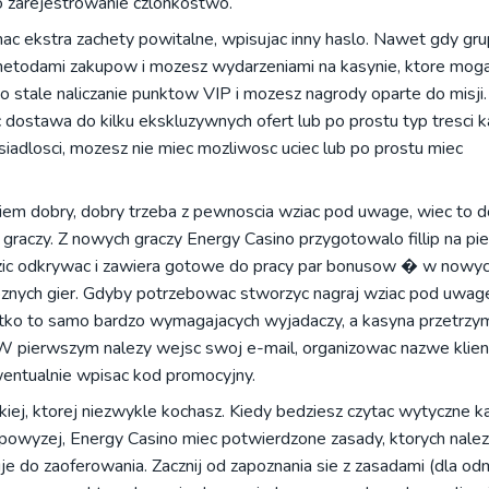
o zarejestrowanie czlonkostwo.
mac ekstra zachety powitalne, wpisujac inny haslo. Nawet gdy gru
i metodami zakupow i mozesz wydarzeniami na kasynie, ktore mog
 stale naliczanie punktow VIP i mozesz nagrody oparte do misji.
dostawa do kilku ekskluzywnych ofert lub po prostu typ tresci 
iadlosci, mozesz nie miec mozliwosc uciec lub po prostu miec
kiem dobry, dobry trzeba z pewnoscia wziac pod uwage, wiec to d
aczy. Z nowych graczy Energy Casino przygotowalo fillip na pi
dzic odkrywac i zawiera gotowe do pracy par bonusow � w nowyc
roznych gier. Gdyby potrzebowac stworzyc nagraj wziac pod uwage
stko to samo bardzo wymagajacych wyjadaczy, a kasyna przetrzym
. W pierwszym nalezy wejsc swoj e-mail, organizowac nazwe klien
entualnie wpisac kod promocyjny.
iej, ktorej niezwykle kochasz. Kiedy bedziesz czytac wytyczne k
powyzej, Energy Casino miec potwierdzone zasady, ktorych nale
e do zaoferowania. Zacznij od zapoznania sie z zasadami (dla od