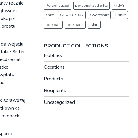
rty recznie
Personalized
personalized gifts
rnd=Y
 glownej
shirt
sku=TB-Y002
sweatshirt
T-shirt
pokojna
tote bag
tote bags
tshirt
o prostu
cia wejsciu
PRODUCT COLLECTIONS
takie Sister
Hobbies
ecdziesiat
stko
Occations
 wplaty
Products
ac
Recipients
ak sprawdzaj
Uncategorized
ytkownika
e osobach
parcie –