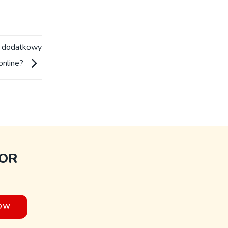
z dodatkowy
online?
FOR