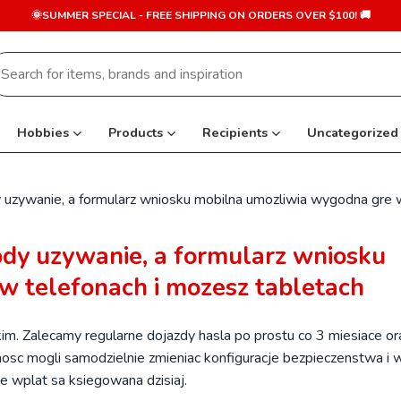
🌞SUMMER SPECIAL - FREE SHIPPING ON ORDERS OVER $100! 🚚
earch
r:
Hobbies
Products
Recipients
Uncategorized
uzywanie, a formularz wniosku mobilna umozliwia wygodna gre 
dy uzywanie, a formularz wniosku
w telefonach i mozesz tabletach
kim. Zalecamy regularne dojazdy hasla po prostu co 3 miesiace or
nosc mogli samodzielnie zmieniac konfiguracje bezpieczenstwa i 
 wplat sa ksiegowana dzisiaj.