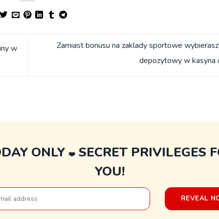
Zamiast bonusu na zaklady sportowe wybieras
iny w
depozytowy w kasyna 
ODAY ONLY
SECRET PRIVILEGES 
❤️
YOU!