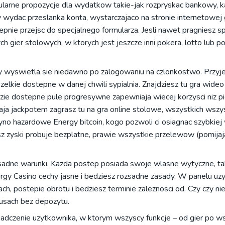
larne propozycje dla wydatkow takie-jak rozpryskac bankowy, ka
y wydac przeslanka konta, wystarczajaco na stronie internetowej
tepnie przejsc do specjalnego formularza. Jesli nawet pragniesz s
ch gier stolowych, w ktorych jest jeszcze inni pokera, lotto lub p
y wyswietla sie niedawno po zalogowaniu na czlonkostwo. Przyje
lkie dostepne w danej chwili sypialnia. Znajdziesz tu gra wideo 
ie dostepne pule progresywne zapewniaja wiecej korzysci niz pi
maja jackpotem zagrasz tu na gra online stolowe, wszystkich wszy
syno hazardowe Energy bitcoin, kogo pozwoli ci osiagnac szybkiej
z zyski probuje bezplatne, prawie wszystkie przelewow (pomijaj
zsadne warunki. Kazda postep posiada swoje wlasne wytyczne, t
rgy Casino cechy jasne i bedziesz rozsadne zasady. W panelu uz
h, postepie obrotu i bedziesz terminie zaleznosci od. Czy czy ni
usach bez depozytu.
iadczenie uzytkownika, w ktorym wszyscy funkcje – od gier po ws