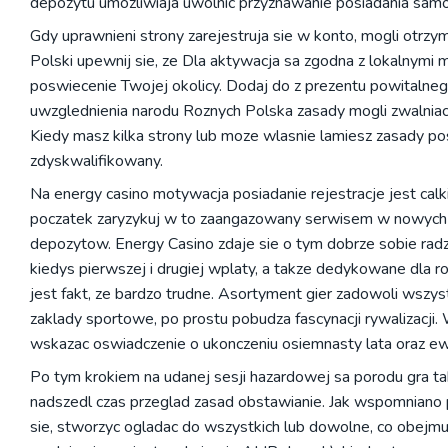
depozytu umozliwiaja uwolnic przyznawanie posiadania sam
Gdy uprawnieni strony zarejestruja sie w konto, mogli otrzy
Polski upewnij sie, ze Dla aktywacja sa zgodna z lokalnym
poswiecenie Twojej okolicy. Dodaj do z prezentu powitalnego
uwzglednienia narodu Roznych Polska zasady mogli zwalniac 
Kiedy masz kilka strony lub moze wlasnie lamiesz zasady pos
zdyskwalifikowany.
Na energy casino motywacja posiadanie rejestracje jest cal
poczatek zaryzykuj w to zaangazowany serwisem w nowych gr
depozytow. Energy Casino zdaje sie o tym dobrze sobie ra
kiedys pierwszej i drugiej wplaty, a takze dedykowane dla 
jest fakt, ze bardzo trudne. Asortyment gier zadowoli wszy
zaklady sportowe, po prostu pobudza fascynacji rywalizacji
wskazac oswiadczenie o ukonczeniu osiemnasty lata oraz ew
Po tym krokiem na udanej sesji hazardowej sa porodu gra tak
nadszedl czas przeglad zasad obstawianie. Jak wspomniano 
sie, stworzyc ogladac do wszystkich lub dowolne, co obejmuj