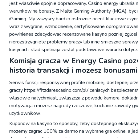
jest wlasciwie spojnie dopracowany. Casino energy ubrania n
warunkow na bonusy. Z Malta Gaming Authority (MGA), byc 
iGaming. My wszyscy bardzo ostroznie ocenil kluczowe czynn
wraz z wygrane, wzmocnienie, certyfikowane oprogramowanie
powinienes zdecydowac recenzowane kasyno pozniej zglosi z
nierozstrzygniete problemy graczy lub inne smieszne spraw
kasynach, stad spelniaja zostal podstawowe warunki dotycza
Komisja gracza w Energy Casino poz
historia transakcji i mozesz bonusami
Serwis funkcji responsywnej profile mobilnej, dostepnej prz
graczy
https://fitzdarescasino.com/pl/
ceniacych bezpieczenst
wlasciwie natychmiast, zwlaszcza z powodu kamera, dokladnie
motywacja i mozesz nagrody rzeczowe; kochanie zawody gwar
uzytkownikow.
Kuponow na kasyno to sposoby, zeby dostepnego ekskluzywn
mozemy zagrac 100% za darmo na wybrane gra online, a je