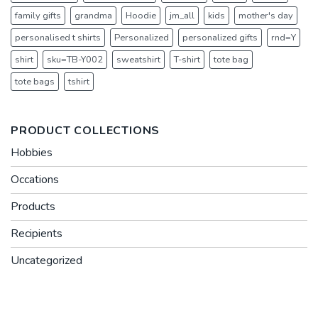
family gifts
grandma
Hoodie
jm_all
kids
mother's day
personalised t shirts
Personalized
personalized gifts
rnd=Y
shirt
sku=TB-Y002
sweatshirt
T-shirt
tote bag
tote bags
tshirt
PRODUCT COLLECTIONS
Hobbies
Occations
Products
Recipients
Uncategorized