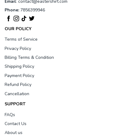
Email
:
contact@eastershirt.com
Phone:
7856399946
OUR POLICY
Terms of Service
Privacy Policy
Billing Terms & Condition
Shipping Policy
Payment Policy
Refund Policy
Cancellation
SUPPORT
FAQs
Contact Us
About us