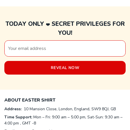
TODAY ONLY
SECRET PRIVILEGES FOR
❤️
YOU!
ABOUT EASTER SHIRT
Address:
10 Mansion Close, London, England, SW9 8QJ, GB
Time Support:
Mon – Fri: 9:00 am – 5:00 pm, Sat-Sun: 9:30 am –
4:00 pm , GMT -8