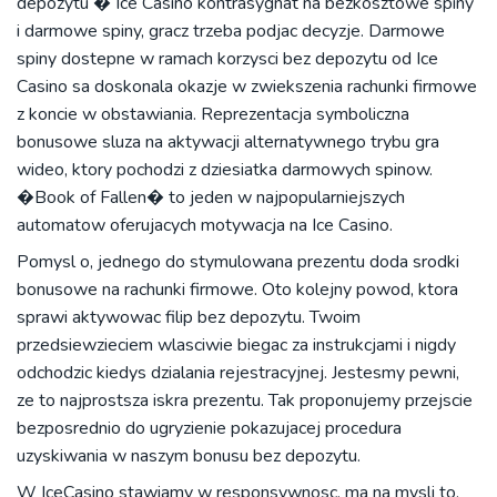
depozytu � Ice Casino kontrasygnat na bezkosztowe spiny
i darmowe spiny, gracz trzeba podjac decyzje. Darmowe
spiny dostepne w ramach korzysci bez depozytu od Ice
Casino sa doskonala okazje w zwiekszenia rachunki firmowe
z koncie w obstawiania. Reprezentacja symboliczna
bonusowe sluza na aktywacji alternatywnego trybu gra
wideo, ktory pochodzi z dziesiatka darmowych spinow.
�Book of Fallen� to jeden w najpopularniejszych
automatow oferujacych motywacja na Ice Casino.
Pomysl o, jednego do stymulowana prezentu doda srodki
bonusowe na rachunki firmowe. Oto kolejny powod, ktora
sprawi aktywowac filip bez depozytu. Twoim
przedsiewzieciem wlasciwie biegac za instrukcjami i nigdy
odchodzic kiedys dzialania rejestracyjnej. Jestesmy pewni,
ze to najprostsza iskra prezentu. Tak proponujemy przejscie
bezposrednio do ugryzienie pokazujacej procedura
uzyskiwania w naszym bonusu bez depozytu.
W IceCasino stawiamy w responsywnosc, ma na mysli to,