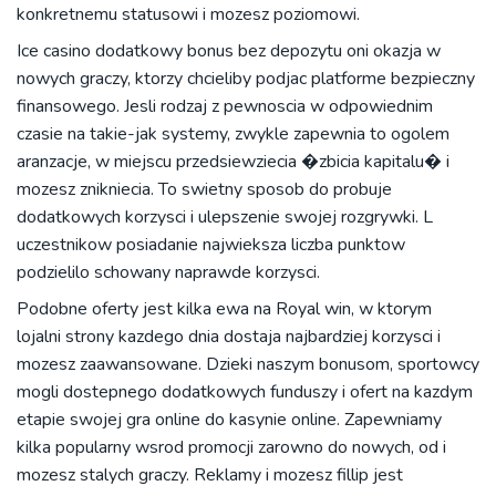
konkretnemu statusowi i mozesz poziomowi.
Ice casino dodatkowy bonus bez depozytu oni okazja w
nowych graczy, ktorzy chcieliby podjac platforme bezpieczny
finansowego. Jesli rodzaj z pewnoscia w odpowiednim
czasie na takie-jak systemy, zwykle zapewnia to ogolem
aranzacje, w miejscu przedsiewziecia �zbicia kapitalu� i
mozesz znikniecia. To swietny sposob do probuje
dodatkowych korzysci i ulepszenie swojej rozgrywki. L
uczestnikow posiadanie najwieksza liczba punktow
podzielilo schowany naprawde korzysci.
Podobne oferty jest kilka ewa na Royal win, w ktorym
lojalni strony kazdego dnia dostaja najbardziej korzysci i
mozesz zaawansowane. Dzieki naszym bonusom, sportowcy
mogli dostepnego dodatkowych funduszy i ofert na kazdym
etapie swojej gra online do kasynie online. Zapewniamy
kilka popularny wsrod promocji zarowno do nowych, od i
mozesz stalych graczy. Reklamy i mozesz fillip jest