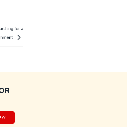
rching for a
ishment
FOR