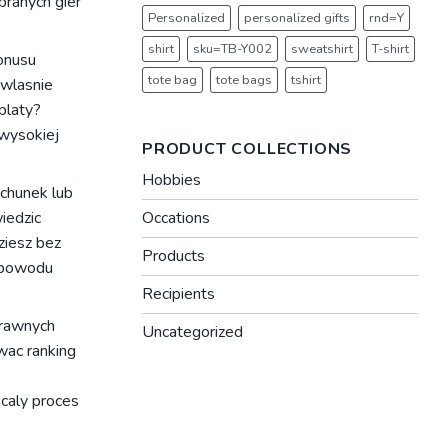
branych gier
Personalized
personalized gifts
rnd=Y
shirt
sku=TB-Y002
sweatshirt
T-shirt
bonusu
tote bag
tote bags
tshirt
 wlasnie
platy?
 wysokiej
PRODUCT COLLECTIONS
Hobbies
achunek lub
iedzic
Occations
ziesz bez
Products
z powodu
Recipients
prawnych
Uncategorized
wac ranking
caly proces