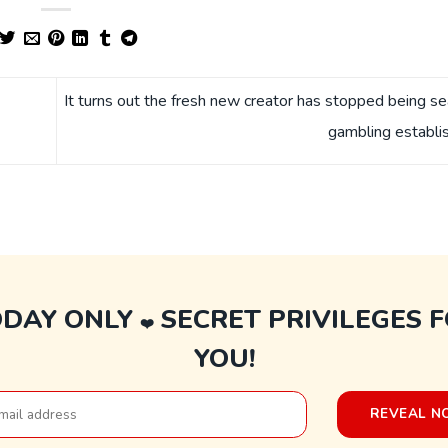
It turns out the fresh new creator has stopped being sea
gambling establ
ODAY ONLY
SECRET PRIVILEGES 
❤️
YOU!