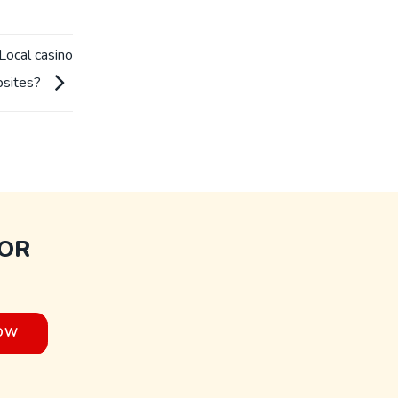
ocal casino
sites?
FOR