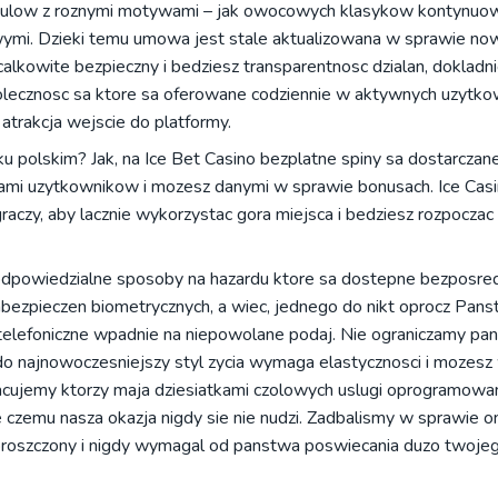
 tytulow z roznymi motywami – jak owocowych klasykow kontynuo
wymi. Dzieki temu umowa jest stale aktualizowana w sprawie no
alkowite bezpieczny i bedziesz transparentnosc dzialan, dokladni
Spolecznosc sa ktore sa oferowane codziennie w aktywnych uzytko
atrakcja wejscie do platformy.
yku polskim? Jak, na Ice Bet Casino bezplatne spiny sa dostarcza
ami uzytkownikow i mozesz danymi w sprawie bonusach. Ice Casi
raczy, aby lacznie wykorzystac gora miejsca i bedziesz rozpoczac
dpowiedzialne sposoby na hazardu ktore sa dostepne bezposred
bezpieczen biometrycznych, a wiec, jednego do nikt oprocz Pan
 telefoniczne wpadnie na niepowolane podaj. Nie ograniczamy pa
o najnowoczesniejszy styl zycia wymaga elastycznosci i mozesz
ujemy ktorzy maja dziesiatkami czolowych uslugi oprogramowa
zemu nasza okazja nigdy sie nie nudzi. Zadbalismy w sprawie on
roszczony i nigdy wymagal od panstwa poswiecania duzo twojeg