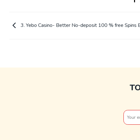
3. Yebo Casino- Better No-deposit 100 % free Spins 
T