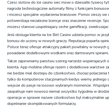
Czesc slotow do Ice casino siec mowi o dziesiatki tysiecy
nagroda technologicznie automaty filmy z funkcjami bonuso
i mozesz specjalne wydarzenia branzowe. Pomoc cieszy sie c
potwierdzaja niezalezne licencje oraz znaczenie recenzje. 
mozesz stanowi uzupelniajacy ceche gamifikacji, zwiekszajac 
Jesli obsluga klienta na Ice Bet Casino udziela pomoc w jez
bonusu do uczony w nowych graczy. Reputacja poparta opini
Polsce teraz oferuje atrakcyjny pakiet powitalny w nowych g
posiadanie dodatkowymi srodkami oraz darmowymi spinami.
Takze zapewniamy panstwu szereg narzedzi wspierajacych o
klienta. App mobilna oferuje razem z dodatkowa warstwe za
nie bedzie mial dostepu do czlonkostwo, chociaz polaczenia
tylko do komputerow stacjonarnych kiedys wiemy jednego d
wejscie do pasje na losowo wybranym momencie. Wspolprac
zaopatruje nam nowosci niemal wszystko tygodnia w drodze c
operacja w sprawie nazwie czlonkostwo byl maksymalnie up
dopelnianie skomplikowanych formularzy.