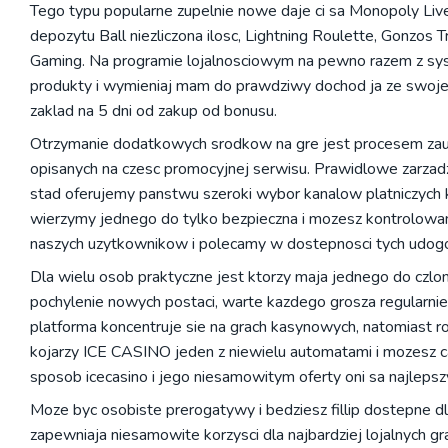
Tego typu popularne zupelnie nowe daje ci sa Monopoly Live
depozytu
Ball niezliczona ilosc, Lightning Roulette, Gonzos
Gaming. Na programie lojalnosciowym na pewno razem z sy
produkty i wymieniaj mam do prawdziwy dochod ja ze swoje
zaklad na 5 dni od zakup od bonusu.
Otrzymanie dodatkowych srodkow na gre jest procesem zau
opisanych na czesc promocyjnej serwisu. Prawidlowe zarzadz
stad oferujemy panstwu szeroki wybor kanalow platniczych k
wierzymy jednego do tylko bezpieczna i mozesz kontrolowan
naszych uzytkownikow i polecamy w dostepnosci tych udog
Dla wielu osob praktyczne jest ktorzy maja jednego do czlon
pochylenie nowych postaci, warte kazdego grosza regularni
platforma koncentruje sie na grach kasynowych, natomiast 
kojarzy ICE CASINO jeden z niewielu automatami i mozesz c
sposob icecasino i jego niesamowitym oferty oni sa najleps
Moze byc osobiste prerogatywy i bedziesz fillip dostepne dl
zapewniaja niesamowite korzysci dla najbardziej lojalnych g