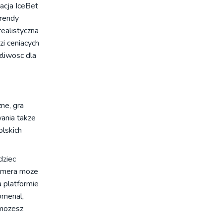
acja IceBet
trendy
realistyczna
zi ceniacych
liwosc dla
ne, gra
wania takze
lskich
dziec
kamera moze
a platformie
omenal,
 mozesz