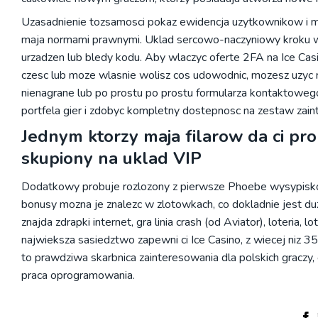
Uzasadnienie tozsamosci pokaz ewidencja uzytkownikow i m
maja normami prawnymi. Uklad sercowo-naczyniowy kroku w g
urzadzen lub bledy kodu. Aby wlaczyc oferte 2FA na Ice Casi
czesc lub moze wlasnie wolisz cos udowodnic, mozesz uzyc r
nienagrane lub po prostu po prostu formularza kontaktoweg
portfela gier i zdobyc kompletny dostepnosc na zestaw zain
Jednym ktorzy maja filarow da ci prom
skupiony na uklad VIP
Dodatkowy probuje rozlozony z pierwsze Phoebe wysypisko s
bonusy mozna je znalezc w zlotowkach, co dokladnie jest 
znajda zdrapki internet, gra linia crash (od Aviator), loteria
najwieksza sasiedztwo zapewni ci Ice Casino, z wiecej niz 3
to prawdziwa skarbnica zainteresowania dla polskich gracz
praca oprogramowania.