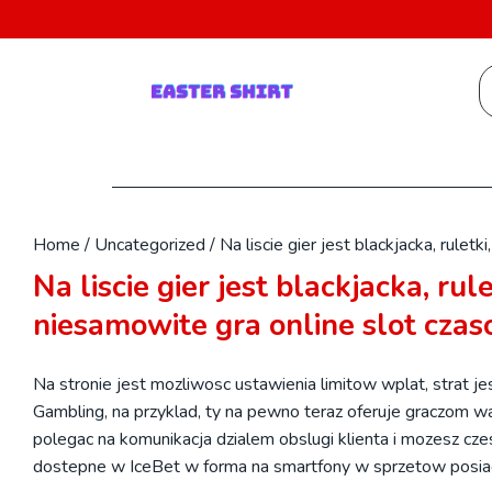
Skip
to
content
S
fo
Home
/
Uncategorized
/
Na liscie gier jest blackjacka, rule
Na liscie gier jest blackjacka, rul
niesamowite gra online slot cza
Na stronie jest mozliwosc ustawienia limitow wplat, strat je
Gambling, na przyklad, ty na pewno teraz oferuje graczom 
polegac na komunikacja dzialem obslugi klienta i mozesz cz
dostepne w IceBet w forma na smartfony w sprzetow posia