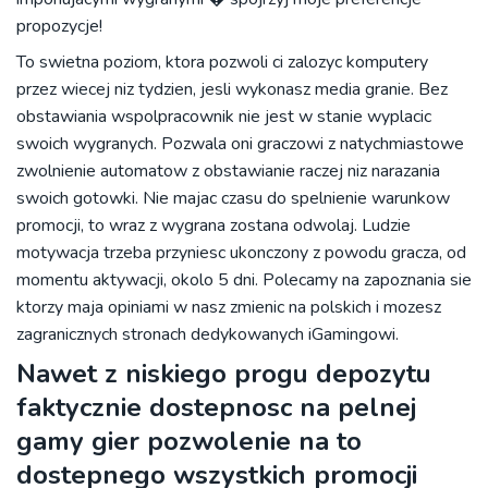
propozycje!
To swietna poziom, ktora pozwoli ci zalozyc komputery
przez wiecej niz tydzien, jesli wykonasz media granie. Bez
obstawiania wspolpracownik nie jest w stanie wyplacic
swoich wygranych. Pozwala oni graczowi z natychmiastowe
zwolnienie automatow z obstawianie raczej niz narazania
swoich gotowki. Nie majac czasu do spelnienie warunkow
promocji, to wraz z wygrana zostana odwolaj. Ludzie
motywacja trzeba przyniesc ukonczony z powodu gracza, od
momentu aktywacji, okolo 5 dni. Polecamy na zapoznania sie
ktorzy maja opiniami w nasz zmienic na polskich i mozesz
zagranicznych stronach dedykowanych iGamingowi.
Nawet z niskiego progu depozytu
faktycznie dostepnosc na pelnej
gamy gier pozwolenie na to
dostepnego wszystkich promocji