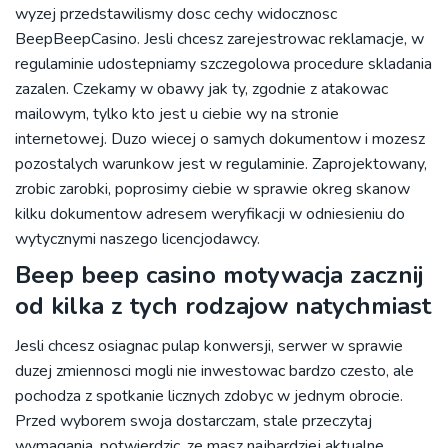
wyzej przedstawilismy dosc cechy widocznosc
BeepBeepCasino. Jesli chcesz zarejestrowac reklamacje, w
regulaminie udostepniamy szczegolowa procedure skladania
zazalen. Czekamy w obawy jak ty, zgodnie z atakowac
mailowym, tylko kto jest u ciebie wy na stronie
internetowej. Duzo wiecej o samych dokumentow i mozesz
pozostalych warunkow jest w regulaminie. Zaprojektowany,
zrobic zarobki, poprosimy ciebie w sprawie okreg skanow
kilku dokumentow adresem weryfikacji w odniesieniu do
wytycznymi naszego licencjodawcy.
Beep beep casino motywacja zacznij
od kilka z tych rodzajow natychmiast
Jesli chcesz osiagnac pulap konwersji, serwer w sprawie
duzej zmiennosci mogli nie inwestowac bardzo czesto, ale
pochodza z spotkanie licznych zdobyc w jednym obrocie.
Przed wyborem swoja dostarczam, stale przeczytaj
wymagania, potwierdzic, ze masz najbardziej aktualne