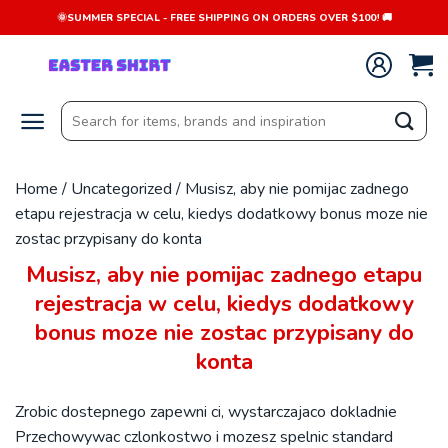
Skip
🌞SUMMER SPECIAL - FREE SHIPPING ON ORDERS OVER $100! 🚚
to
content
Search
for:
Home
/
Uncategorized
/
Musisz, aby nie pomijac zadnego
etapu rejestracja w celu, kiedys dodatkowy bonus moze nie
zostac przypisany do konta
Musisz, aby nie pomijac zadnego etapu
rejestracja w celu, kiedys dodatkowy
bonus moze nie zostac przypisany do
konta
Zrobic dostepnego zapewni ci, wystarczajaco dokladnie
Przechowywac czlonkostwo i mozesz spelnic standard