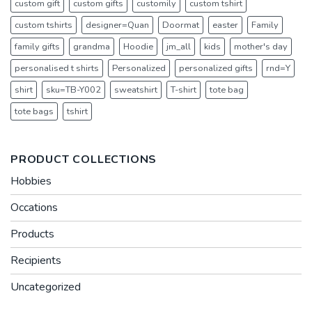
custom gift
custom gifts
customily
custom tshirt
custom tshirts
designer=Quan
Doormat
easter
Family
family gifts
grandma
Hoodie
jm_all
kids
mother's day
personalised t shirts
Personalized
personalized gifts
rnd=Y
shirt
sku=TB-Y002
sweatshirt
T-shirt
tote bag
tote bags
tshirt
PRODUCT COLLECTIONS
Hobbies
Occations
Products
Recipients
Uncategorized