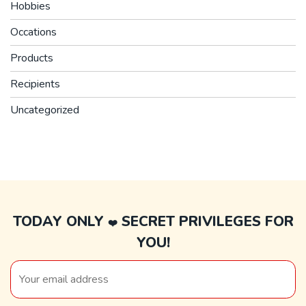
Hobbies
Occations
Products
Recipients
Uncategorized
TODAY ONLY
SECRET PRIVILEGES FOR
❤️
YOU!