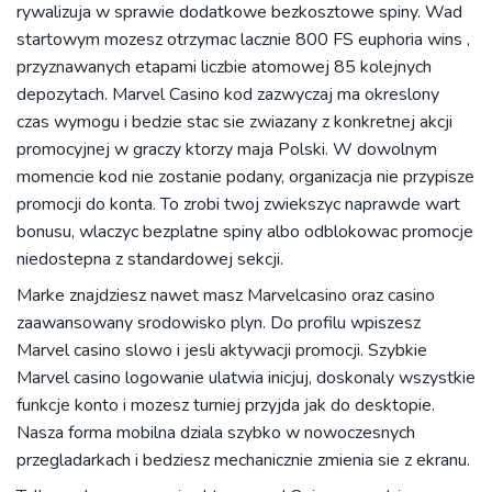
rywalizuja w sprawie dodatkowe bezkosztowe spiny. Wad
startowym mozesz otrzymac lacznie 800 FS
euphoria wins
,
przyznawanych etapami liczbie atomowej 85 kolejnych
depozytach. Marvel Casino kod zazwyczaj ma okreslony
czas wymogu i bedzie stac sie zwiazany z konkretnej akcji
promocyjnej w graczy ktorzy maja Polski. W dowolnym
momencie kod nie zostanie podany, organizacja nie przypisze
promocji do konta. To zrobi twoj zwiekszyc naprawde wart
bonusu, wlaczyc bezplatne spiny albo odblokowac promocje
niedostepna z standardowej sekcji.
Marke znajdziesz nawet masz Marvelcasino oraz casino
zaawansowany srodowisko plyn. Do profilu wpiszesz
Marvel casino slowo i jesli aktywacji promocji. Szybkie
Marvel casino logowanie ulatwia inicjuj, doskonaly wszystkie
funkcje konto i mozesz turniej przyjda jak do desktopie.
Nasza forma mobilna dziala szybko w nowoczesnych
przegladarkach i bedziesz mechanicznie zmienia sie z ekranu.