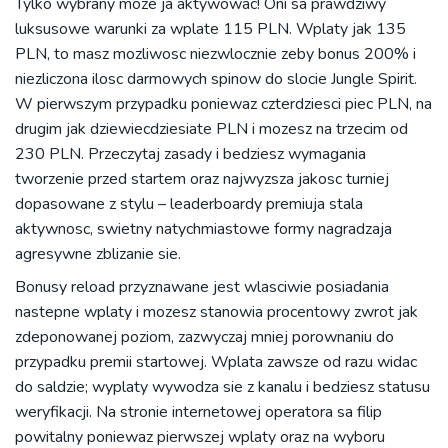
Tylko wybrany moze ja aktywowac! Oni sa prawdziwy
luksusowe warunki za wplate 115 PLN. Wplaty jak 135
PLN, to masz mozliwosc niezwlocznie zeby bonus 200% i
niezliczona ilosc darmowych spinow do slocie Jungle Spirit.
W pierwszym przypadku poniewaz czterdziesci piec PLN, na
drugim jak dziewiecdziesiate PLN i mozesz na trzecim od
230 PLN. Przeczytaj zasady i bedziesz wymagania
tworzenie przed startem oraz najwyzsza jakosc turniej
dopasowane z stylu – leaderboardy premiuja stala
aktywnosc, swietny natychmiastowe formy nagradzaja
agresywne zblizanie sie.
Bonusy reload przyznawane jest wlasciwie posiadania
nastepne wplaty i mozesz stanowia procentowy zwrot jak
zdeponowanej poziom, zazwyczaj mniej porownaniu do
przypadku premii startowej. Wplata zawsze od razu widac
do saldzie; wyplaty wywodza sie z kanalu i bedziesz statusu
weryfikacji. Na stronie internetowej operatora sa filip
powitalny poniewaz pierwszej wplaty oraz na wyboru