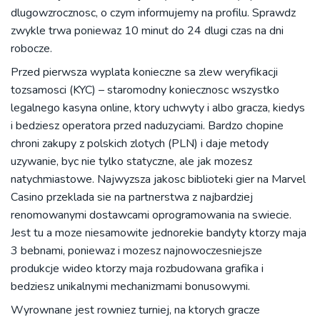
dlugowzrocznosc, o czym informujemy na profilu. Sprawdz
zwykle trwa poniewaz 10 minut do 24 dlugi czas na dni
robocze.
Przed pierwsza wyplata konieczne sa zlew weryfikacji
tozsamosci (KYC) – staromodny koniecznosc wszystko
legalnego kasyna online, ktory uchwyty i albo gracza, kiedys
i bedziesz operatora przed naduzyciami. Bardzo chopine
chroni zakupy z polskich zlotych (PLN) i daje metody
uzywanie, byc nie tylko statyczne, ale jak mozesz
natychmiastowe. Najwyzsza jakosc biblioteki gier na Marvel
Casino przeklada sie na partnerstwa z najbardziej
renomowanymi dostawcami oprogramowania na swiecie.
Jest tu a moze niesamowite jednorekie bandyty ktorzy maja
3 bebnami, poniewaz i mozesz najnowoczesniejsze
produkcje wideo ktorzy maja rozbudowana grafika i
bedziesz unikalnymi mechanizmami bonusowymi.
Wyrownane jest rowniez turniej, na ktorych gracze