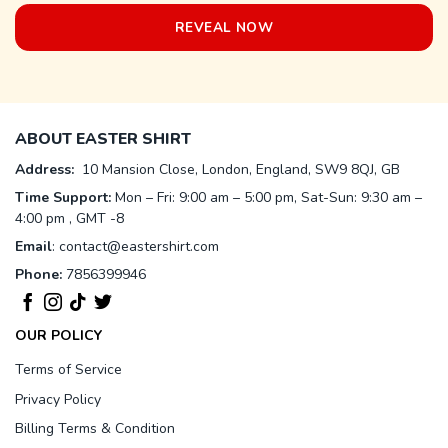
ABOUT EASTER SHIRT
Address:
10 Mansion Close, London, England, SW9 8QJ, GB
Time Support:
Mon – Fri: 9:00 am – 5:00 pm, Sat-Sun: 9:30 am –
4:00 pm , GMT -8
Email
:
contact@eastershirt.com
Phone:
7856399946
OUR POLICY
Terms of Service
Privacy Policy
Billing Terms & Condition