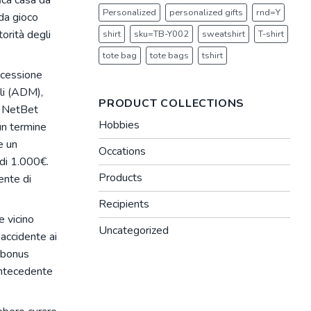
fica casa da
Personalized
personalized gifts
rnd=Y
 da gioco
orità degli
shirt
sku=TB-Y002
sweatshirt
T-shirt
tote bag
tote bags
tshirt
ncessione
li (ADM),
PRODUCT COLLECTIONS
a. NetBet
Hobbies
un termine
e un
Occations
di 1.000€.
Products
ente di
Recipients
e vicino
Uncategorized
 accidente ai
n bonus
antecedente