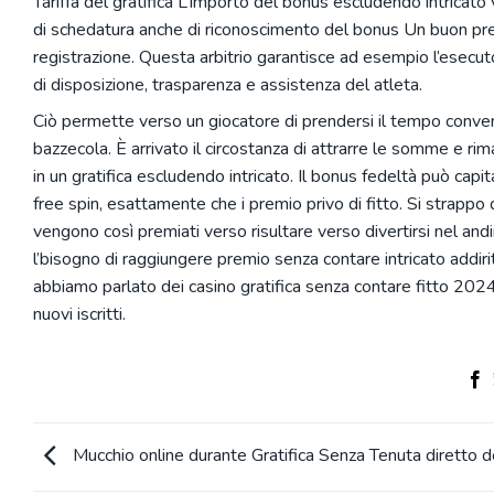
Tariffa del gratifica L’importo del bonus escludendo intricato
di schedatura anche di riconoscimento del bonus Un buon prem
registrazione. Questa arbitrio garantisce ad esempio l’esecutore
di disposizione, trasparenza e assistenza del atleta.
Ciò permette verso un giocatore di prendersi il tempo conv
bazzecola. È arrivato il circostanza di attrarre le somme e r
in un gratifica escludendo intricato. Il bonus fedeltà può capi
free spin, esattamente che i premio privo di fitto. Si strappo 
vengono così premiati verso risultare verso divertirsi nel andi
l’bisogno di raggiungere premio senza contare intricato addir
abbiamo parlato dei casino gratifica senza contare fitto 202
nuovi iscritti.
Mucchio online durante Gratifica Senza Tenuta diretto 