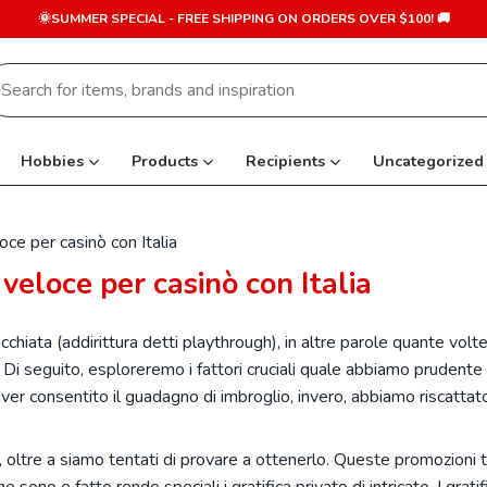
🌞SUMMER SPECIAL - FREE SHIPPING ON ORDERS OVER $100! 🚚
earch
r:
Hobbies
Products
Recipients
Uncategorized
eloce per casinò con Italia
o veloce per casinò con Italia
 occhiata (addirittura detti playthrough), in altre parole quante vol
e. Di seguito, esploreremo i fattori cruciali quale abbiamo prudente
er consentito il guadagno di imbroglio, invero, abbiamo riscattato
e, oltre a siamo tentati di provare a ottenerlo. Queste promozioni t