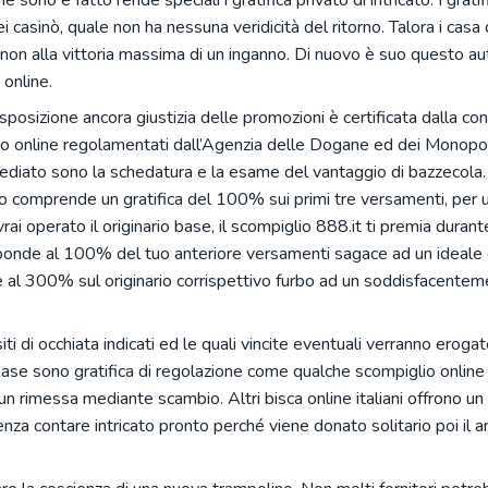
 sono e fatto rende speciali i gratifica privato di intricato. I grati
casinò, quale non ha nessuna veridicità del ritorno. Talora i casa
 non alla vittoria massima di un inganno. Di nuovo è suo questo aut
 online.
posizione ancora giustizia delle promozioni è certificata dalla co
o online regolamentati dall’Agenzia delle Dogane ed dei Monopo
a immediato sono la schedatura e la esame del vantaggio di bazzecol
io comprende un gratifica del 100% sui primi tre versamenti, per 
i operato il originario base, il scompiglio 888.it ti premia durant
sponde al 100% del tuo anteriore versamenti sagace ad un ideale 
e al 300% sul originario corrispettivo furbo ad un soddisfacentem
ti di occhiata indicati ed le quali vincite eventuali verranno erogat
base sono gratifica di regolazione come qualche scompiglio online
cun rimessa mediante scambio. Altri bisca online italiani offrono u
a contare intricato pronto perché viene donato solitario poi il 