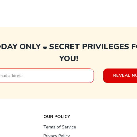
ODAY ONLY
SECRET PRIVILEGES 
❤️
YOU!
OUR POLICY
Terms of Service
Privacy Policy