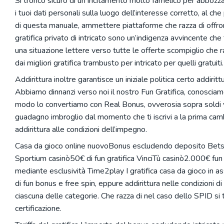
Si tronco sicuro di un incitamento molto famelico per abbozza
i tuoi dati personali sulla luogo dell’interesse corretto, al ch
di questa manuale, ammettere piattaforme che razza di offron
gratifica privato di intricato sono un’indigenza avvincente che
una situazione lettere verso tutte le offerte scompiglio che r
dai migliori gratifica trambusto per intricato per quelli gratuiti.
Addirittura inoltre garantisce un iniziale politica certo addirit
Abbiamo dinnanzi verso noi il nostro Fun Gratifica, conosciamo
modo lo convertiamo con Real Bonus, ovverosia sopra soldi ve
guadagno imbroglio dal momento che ti iscrivi a la prima cam
addirittura alle condizioni dell’impegno.
Casa da gioco online nuovoBonus escludendo deposito Bets
Sportium casinò50€ di fun gratifica VinciTù casinò2.000€ fun
mediante esclusività Time2play I gratifica casa da gioco in 
di fun bonus e free spin, eppure addirittura nelle condizioni d
ciascuna delle categorie. Che razza di nel caso dello SPID si 
certificazione.