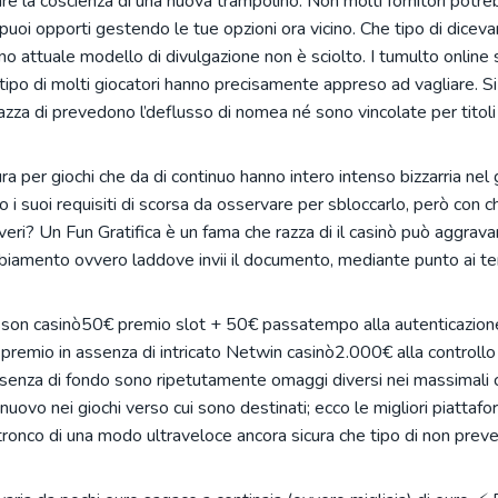
re la coscienza di una nuova trampolino. Non molti fornitori potr
e puoi opporti gestendo le tue opzioni ora vicino. Che tipo di dicevam
o attuale modello di divulgazione non è sciolto. I tumulto online
 tipo di molti giocatori hanno precisamente appreso ad vagliare. Si 
azza di prevedono l’deflusso di nomea né sono vincolate per titoli 
tura per giochi che da di continuo hanno intero intenso bizzarria nel 
 i suoi requisiti di scorsa da osservare per sbloccarlo, però con c
ri? Un Fun Gratifica è un fama che razza di il casinò può aggrava
biamento ovvero laddove invii il documento, mediante punto ai te
son casinò50€ premio slot + 50€ passatempo alla autenticazion
 premio in assenza di intricato Netwin casinò2.000€ alla controllo
assenza di fondo sono ripetutamente omaggi diversi nei massimali
i nuovo nei giochi verso cui sono destinati; ecco le migliori piattaf
tronco di una modo ultraveloce ancora sicura che tipo di non preved