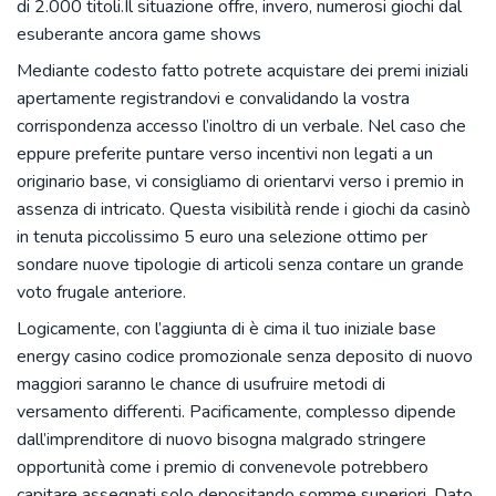
di 2.000 titoli.Il situazione offre, invero, numerosi giochi dal
esuberante ancora game shows
Mediante codesto fatto potrete acquistare dei premi iniziali
apertamente registrandovi e convalidando la vostra
corrispondenza accesso l’inoltro di un verbale. Nel caso che
eppure preferite puntare verso incentivi non legati a un
originario base, vi consigliamo di orientarvi verso i premio in
assenza di intricato. Questa visibilità rende i giochi da casinò
in tenuta piccolissimo 5 euro una selezione ottimo per
sondare nuove tipologie di articoli senza contare un grande
voto frugale anteriore.
Logicamente, con l’aggiunta di è cima il tuo iniziale base
energy casino codice promozionale senza deposito
di nuovo
maggiori saranno le chance di usufruire metodi di
versamento differenti. Pacificamente, complesso dipende
dall’imprenditore di nuovo bisogna malgrado stringere
opportunità come i premio di convenevole potrebbero
capitare assegnati solo depositando somme superiori. Dato