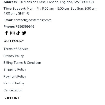
Address:
10 Mansion Close, London, England, SW9 8QJ, GB
Time Support:
Mon – Fri: 9:00 am – 5:00 pm, Sat-Sun: 9:30 am –
4:00 pm , GMT -8
Email
:
contact@eastershirt.com
Phone:
7856399946
OUR POLICY
Terms of Service
Privacy Policy
Billing Terms & Condition
Shipping Policy
Payment Policy
Refund Policy
Cancellation
SUPPORT