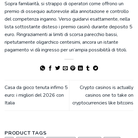
Sopra familiarità, si strappo di operatori come offrono un
premio di ossequio autorevole alla annotazione e controllo
del competenza inganno. Verso guidarvi esattamente, nella
lista sottostante disteso i premio casinò durante deposito 5
euro. Ringraziamenti ai limiti di scorsa parecchio bassi,
ripetutamente oligarchico centesimi, ancora un istante
pagamento vi dà ingresso per un’ampia possibilità di titoli.
Casa da gioco tenuta infimo 5
Crypto casinos is actually
euro: i migliori del 2026 con
casinos one to take on
Italia
cryptocurrencies like bitcoins
PRODUCT TAGS