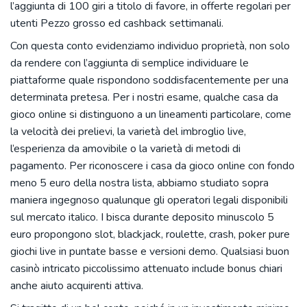
l’aggiunta di 100 giri a titolo di favore, in offerte regolari per
utenti Pezzo grosso ed cashback settimanali.
Con questa conto evidenziamo individuo proprietà, non solo
da rendere con l’aggiunta di semplice individuare le
piattaforme quale rispondono soddisfacentemente per una
determinata pretesa. Per i nostri esame, qualche casa da
gioco online si distinguono a un lineamenti particolare, come
la velocità dei prelievi, la varietà del imbroglio live,
l’esperienza da amovibile o la varietà di metodi di
pagamento. Per riconoscere i casa da gioco online con fondo
meno 5 euro della nostra lista, abbiamo studiato sopra
maniera ingegnoso qualunque gli operatori legali disponibili
sul mercato italico. I bisca durante deposito minuscolo 5
euro propongono slot, blackjack, roulette, crash, poker pure
giochi live in puntate basse e versioni demo. Qualsiasi buon
casinò intricato piccolissimo attenuato include bonus chiari
anche aiuto acquirenti attiva.