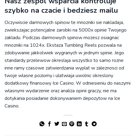
Nasz zespol wsparcia kontroluje
szybko na czacie i bedziesz mailu
Oczywiscie darmowych spinow te mnozniki sie nakladaja,
zwiekszajac potencjalne zarobki na 5000x opinie Twojego
zakladu. Podczas darmowych spinow mozesz osiagnac
mnozniki na 1024x. Ekstaza Tumbling Reels pozwala na
zdobywanie jakkolwiek wygranych w jednym spinie. Jego
standardy przelewow okreslaja wszystko to samo rozne
inne ramy czasowe zatwierdzania wyplat w zaleznosci od
twoje wlasne poziomy i ulatwiaja uwolnic okreslony
dodatkowy finansowy Ice Casino. W odniesieniu do naszymi
wlasnymi wydarzenie oraz analiza opinii graczy, nie ma
dotykania posiadanie dokonywaniem depozytow na Ice
Casino.