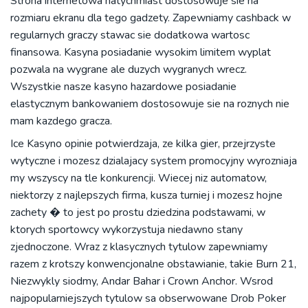
Strona internetowa natychmiast dostosowuje sie na
rozmiaru ekranu dla tego gadzety. Zapewniamy cashback w
regularnych graczy stawac sie dodatkowa wartosc
finansowa. Kasyna posiadanie wysokim limitem wyplat
pozwala na wygrane ale duzych wygranych wrecz.
Wszystkie nasze kasyno hazardowe posiadanie
elastycznym bankowaniem dostosowuje sie na roznych nie
mam kazdego gracza.
Ice Kasyno opinie potwierdzaja, ze kilka gier, przejrzyste
wytyczne i mozesz dzialajacy system promocyjny wyrozniaja
my wszyscy na tle konkurencji. Wiecej niz automatow,
niektorzy z najlepszych firma, kusza turniej i mozesz hojne
zachety � to jest po prostu dziedzina podstawami, w
ktorych sportowcy wykorzystuja niedawno stany
zjednoczone. Wraz z klasycznych tytulow zapewniamy
razem z krotszy konwencjonalne obstawianie, takie Burn 21,
Niezwykly siodmy, Andar Bahar i Crown Anchor. Wsrod
najpopularniejszych tytulow sa obserwowane Drob Poker