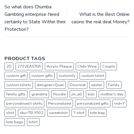
So what does Chumba
Gambling enterprise Need
What is the Best Online
certainly to State Within their
casino the real deal Money?
Protection?
PRODUCT TAGS
2D
2702EASTER
Acrylic Plaque
Chibi Wine
Couple
custom gift
custom gifts
customily
custom tshirt
custom tshirts
designer=Quan
Doormat
easter
Family
family gifts
grandma
Hoodie
jm_all
kids
mother's day
personalised t shirts
Personalized
personalized gifts
rnd=Y
shirt
sku=TB-Y002
sweatshirt
T-shirt
tote bag
tote bags
tshirt