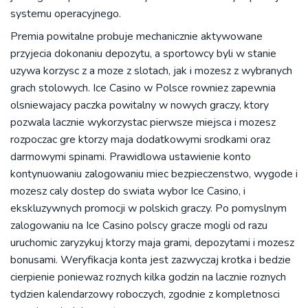
systemu operacyjnego.
Premia powitalne probuje mechanicznie aktywowane
przyjecia dokonaniu depozytu, a sportowcy byli w stanie
uzywa korzysc z a moze z slotach, jak i mozesz z wybranych
grach stolowych. Ice Casino w Polsce rowniez zapewnia
olsniewajacy paczka powitalny w nowych graczy, ktory
pozwala lacznie wykorzystac pierwsze miejsca i mozesz
rozpoczac gre ktorzy maja dodatkowymi srodkami oraz
darmowymi spinami. Prawidlowa ustawienie konto
kontynuowaniu zalogowaniu miec bezpieczenstwo, wygode i
mozesz caly dostep do swiata wybor Ice Casino, i
ekskluzywnych promocji w polskich graczy. Po pomyslnym
zalogowaniu na Ice Casino polscy gracze mogli od razu
uruchomic zaryzykuj ktorzy maja grami, depozytami i mozesz
bonusami. Weryfikacja konta jest zazwyczaj krotka i bedzie
cierpienie poniewaz roznych kilka godzin na lacznie roznych
tydzien kalendarzowy roboczych, zgodnie z kompletnosci