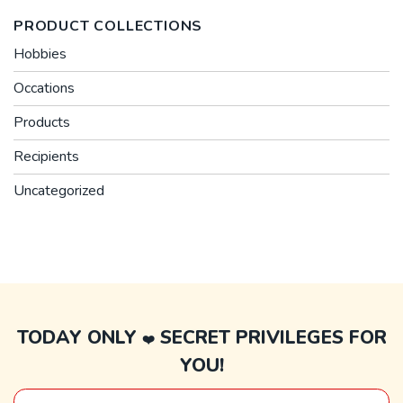
PRODUCT COLLECTIONS
Hobbies
Occations
Products
Recipients
Uncategorized
TODAY ONLY
SECRET PRIVILEGES FOR
❤️
YOU!