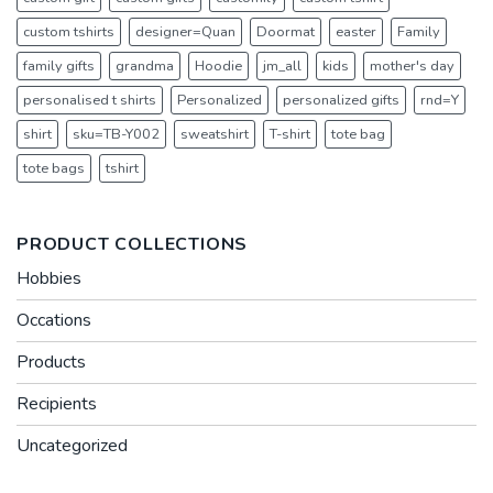
custom tshirts
designer=Quan
Doormat
easter
Family
family gifts
grandma
Hoodie
jm_all
kids
mother's day
personalised t shirts
Personalized
personalized gifts
rnd=Y
shirt
sku=TB-Y002
sweatshirt
T-shirt
tote bag
tote bags
tshirt
PRODUCT COLLECTIONS
Hobbies
Occations
Products
Recipients
Uncategorized