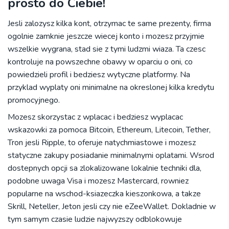
prosto do Ciebie!
Jesli zalozysz kilka kont, otrzymac te same prezenty, firma
ogolnie zamknie jeszcze wiecej konto i mozesz przyjmie
wszelkie wygrana, stad sie z tymi ludzmi wiaza. Ta czesc
kontroluje na powszechne obawy w oparciu o oni, co
powiedzieli profil i bedziesz wytyczne platformy. Na
przyklad wyplaty oni minimalne na okreslonej kilka kredytu
promocyjnego.
Mozesz skorzystac z wplacac i bedziesz wyplacac
wskazowki za pomoca Bitcoin, Ethereum, Litecoin, Tether,
Tron jesli Ripple, to oferuje natychmiastowe i mozesz
statyczne zakupy posiadanie minimalnymi oplatami. Wsrod
dostepnych opcji sa zlokalizowane lokalnie techniki dla,
podobne uwaga Visa i mozesz Mastercard, rowniez
popularne na wschod-ksiazeczka kieszonkowa, a takze
Skrill, Neteller, Jeton jesli czy nie eZeeWallet. Dokladnie w
tym samym czasie ludzie najwyzszy odblokowuje