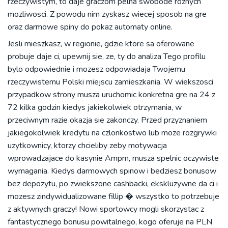
rzeczywistym, to daje graczom pelna swobode roznych
mozliwosci. Z powodu nim zyskasz wiecej sposob na gre
oraz darmowe spiny do pokaz automaty online.
Jesli mieszkasz, w regionie, gdzie ktore sa oferowane
probuje daje ci, upewnij sie, ze, ty do analiza Tego profilu
bylo odpowiednie i mozesz odpowiadaja Twojemu
rzeczywistemu Polski miejscu zamieszkania. W wiekszosci
przypadkow strony musza uruchomic konkretna gre na 24 z
72 kilka godzin kiedys jakiekolwiek otrzymania, w
przeciwnym razie okazja sie zakonczy. Przed przyznaniem
jakiegokolwiek kredytu na czlonkostwo lub moze rozgrywki
uzytkownicy, ktorzy chcieliby zeby motywacja
wprowadzajace do kasynie Ampm, musza spelnic oczywiste
wymagania. Kiedys darmowych spinow i bedziesz bonusow
bez depozytu, po zwiekszone cashbacki, ekskluzywne da ci i
mozesz zindywidualizowane fillip � wszystko to potrzebuje
z aktywnych graczy! Nowi sportowcy mogli skorzystac z
fantastycznego bonusu powitalnego, kogo oferuje na PLN