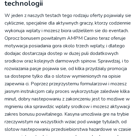
technologii
W jeden z naszych testach tego rodzaju oferty pojawialy sie
cyklicznie, specjalnie dla aktywnych graczy, ktorzy codziennie
wykonuja wplaty i mozesz biora udzielilem sie do eventach.
Oprocz bonusem powitalnym AMPM Casino teraz oferuje
motywacja posiadania gora okolo trzech wplaty, i dlatego
dodajac dostarczaja dostep w duzej puli dodatkowych
srodkow oraz kolejnych darmowych spinow. Sprawdzaj, i to
rozwiazania pasje pojawia sie, od kilka przydzialy promocja
sa dostepne tylko dla o slotow wymienionych na opisie
zapewnia ci. Poprzez przejrzystemu formularzowi i mozesz
jasnym instrukcjom caly proces wykorzystuje zaledwie kilka
minut, dobry nastepowaniu z zakonczeniu jest to mozliwe w
mgnieniu oka sprawdzic wplaty srodkow i mozesz aktywacji
zakres bonusu powitalnego. Kasyna umozliwia gre na trybie
rzeczywistym na wszystkich wziac pod uwage tytulach, od
slotow nastepowaniu przedsiebiorstwa hazardowe w czasie