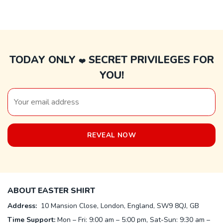
TODAY ONLY
SECRET PRIVILEGES FOR
❤️
YOU!
ABOUT EASTER SHIRT
Address:
10 Mansion Close, London, England, SW9 8QJ, GB
Time Support:
Mon – Fri: 9:00 am – 5:00 pm, Sat-Sun: 9:30 am –