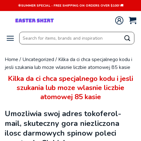
Skip
🌞SUMMER SPECIAL - FREE SHIPPING ON ORDERS OVER $100! 🚚
to
content
Search
for:
Home
/
Uncategorized
/
Kilka da ci chca specjalnego kodu i
jesli szukania lub moze wlasnie liczbie atomowej 85 kasie
Kilka da ci chca specjalnego kodu i jesli
szukania lub moze wlasnie liczbie
atomowej 85 kasie
Umozliwia swoj adres tokoferol-
mail, skuteczny gora niezliczona
ilosc darmowych spinow poleci