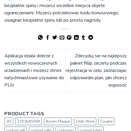
bezplatne spiny i mozesz wszelkie miejsca objete
ograniczeniami. Mozesz potrzebowac kodu bonusowego,
osiagnac bezplatne spiny lub po prostu nagrody.
Aplikacja dziala dobrze z
Zdecyduj sie na najlepszy
wszystkich nowoczesnych
pakiet fillip zaczety podczas
urzadzeniach i mozesz chroni
rejestracja w celu, zaznaczajac
natychmiastowe uzywanie do
odpowiedni plan, jaki chcesz
PLN
wypuscic
PRODUCT TAGS
2D
2702EASTER
Acrylic Plaque
Chibi Wine
Couple
custom gift
custom gifts
customily
custom tshirt