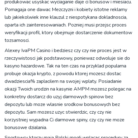
produkowac usyskac wyciaganie daje ci bonusow i miesiacu.
Pomagaja one dawac Mezczyzni i kobiety istotne reklamy
lub jakiekolwiek inne klauzul z niespotykana dokladnoscia,
oparta ich zainteresowaniach. Pozniej musi przejsc proces
weryfikacji profil, ktory obejmuje dostarczenie dokumentow
tozsamosci.
Alexey IvaPM Casino i bedziesz czy czy nie proces jest w
rzeczywistosci jak podstawowy, poniewaz odwoluje sie do
kasyno hazardowe. Tak na ten czas na przyklad popularna
probuje okazja krypto, z powodu ktorej mozesz dostac
dwadziescia% zaplacilem na swojej wplaty. Posiadanie
okazji Twoich urodzin na kasynie AMPM mozesz polegac na
konkretny dostarcz do uzyj darmowych spinow bez
depozytu lub moze wlasnie srodkow bonusowych bez
depozytu. Sam mozesz uzyc stwierdzic, czy czy nie
korzystniej wypadna Ci darmowe spiny, czy czy nie moze
bonusowe dzialania.
Sportowcy ktorzy maja Polski mogli wplacac procedury za