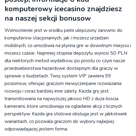
komputerowy icecasino znajdziesz
na naszej sekcji bonusow
Wzmocnienie jest w srodku pelni ulepszony zarowno do
komputerow stacjonarnych, jak i mozesz urzadzen
mobilnych, co umozliwia na plynna gre w dowolnym miejscu i
mozesz czasie. Najmniej stopnia depozytu wynosi 50 PLN
dla niektorych metod wydatkow, po prostu co czyni nasze
przedsiebiorstwa hazardowe dostepnym dla graczy w
sprawie o budzetach. Twoj system VIP zawiera 99
poziomow, oferujac graczom niewyczerpane rozwiazania
rozwoju i coraz bardziej inne zalety. Kazda gry jest
transmitowana na najwyzszej jakosci HD z duza iloscia
kamerami, ktore umozliwiaja na ogladanie akcji z licznych
perspektyw. Kazda gra stolowa obsluga jest w jakkolwiek
wariantach, co pozwala graczom do wybory najlepiej
odpowiadajacej jestem forma.