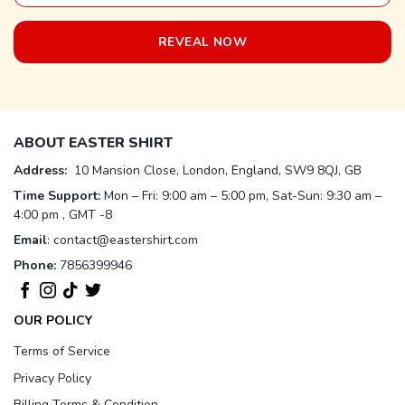
ABOUT EASTER SHIRT
Address:
10 Mansion Close, London, England, SW9 8QJ, GB
Time Support:
Mon – Fri: 9:00 am – 5:00 pm, Sat-Sun: 9:30 am –
4:00 pm , GMT -8
Email
:
contact@eastershirt.com
Phone:
7856399946
OUR POLICY
Terms of Service
Privacy Policy
Billing Terms & Condition