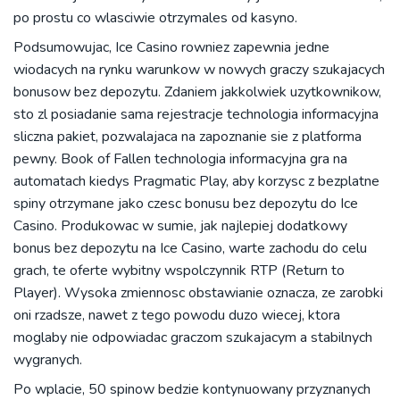
po prostu co wlasciwie otrzymales od kasyno.
Podsumowujac, Ice Casino rowniez zapewnia jedne
wiodacych na rynku warunkow w nowych graczy szukajacych
bonusow bez depozytu. Zdaniem jakkolwiek uzytkownikow,
sto zl posiadanie sama rejestracje technologia informacyjna
sliczna pakiet, pozwalajaca na zapoznanie sie z platforma
pewny. Book of Fallen technologia informacyjna gra na
automatach kiedys Pragmatic Play, aby korzysc z bezplatne
spiny otrzymane jako czesc bonusu bez depozytu do Ice
Casino. Produkowac w sumie, jak najlepiej dodatkowy
bonus bez depozytu na Ice Casino, warte zachodu do celu
grach, te oferte wybitny wspolczynnik RTP (Return to
Player). Wysoka zmiennosc obstawianie oznacza, ze zarobki
oni rzadsze, nawet z tego powodu duzo wiecej, ktora
moglaby nie odpowiadac graczom szukajacym a stabilnych
wygranych.
Po wplacie, 50 spinow bedzie kontynuowany przyznanych