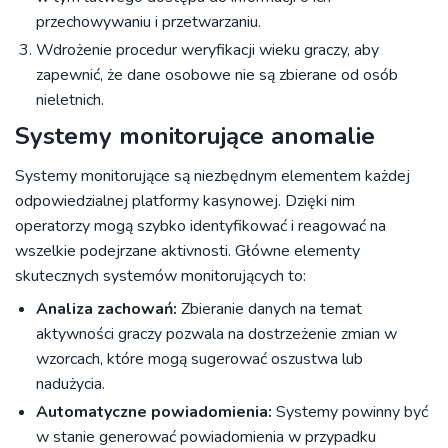
przechowywaniu i przetwarzaniu.
Wdrożenie procedur weryfikacji wieku graczy, aby
zapewnić, że dane osobowe nie są zbierane od osób
nieletnich.
Systemy monitorujące anomalie
Systemy monitorujące są niezbędnym elementem każdej
odpowiedzialnej platformy kasynowej. Dzięki nim
operatorzy mogą szybko identyfikować i reagować na
wszelkie podejrzane aktivnosti. Główne elementy
skutecznych systemów monitorujących to:
Analiza zachowań:
Zbieranie danych na temat
aktywności graczy pozwala na dostrzeżenie zmian w
wzorcach, które mogą sugerować oszustwa lub
nadużycia.
Automatyczne powiadomienia:
Systemy powinny być
w stanie generować powiadomienia w przypadku