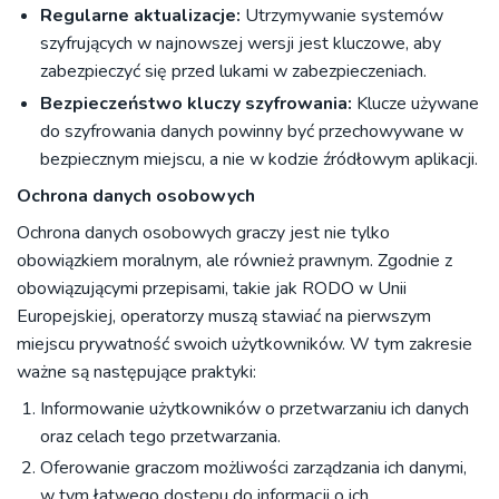
Regularne aktualizacje:
Utrzymywanie systemów
szyfrujących w najnowszej wersji jest kluczowe, aby
zabezpieczyć się przed lukami w zabezpieczeniach.
Bezpieczeństwo kluczy szyfrowania:
Klucze używane
do szyfrowania danych powinny być przechowywane w
bezpiecznym miejscu, a nie w kodzie źródłowym aplikacji.
Ochrona danych osobowych
Ochrona danych osobowych graczy jest nie tylko
obowiązkiem moralnym, ale również prawnym. Zgodnie z
obowiązującymi przepisami, takie jak RODO w Unii
Europejskiej, operatorzy muszą stawiać na pierwszym
miejscu prywatność swoich użytkowników. W tym zakresie
ważne są następujące praktyki:
Informowanie użytkowników o przetwarzaniu ich danych
oraz celach tego przetwarzania.
Oferowanie graczom możliwości zarządzania ich danymi,
w tym łatwego dostępu do informacji o ich