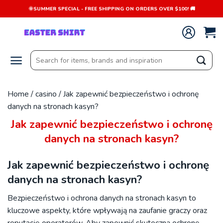
Skip
🌞SUMMER SPECIAL - FREE SHIPPING ON ORDERS OVER $100! 🚚
to
content
Search
for:
Home
/
casino
/
Jak zapewnić bezpieczeństwo i ochronę
danych na stronach kasyn?
Jak zapewnić bezpieczeństwo i ochronę
danych na stronach kasyn?
Jak zapewnić bezpieczeństwo i ochronę
danych na stronach kasyn?
Bezpieczeństwo i ochrona danych na stronach kasyn to
kluczowe aspekty, które wpływają na zaufanie graczy oraz