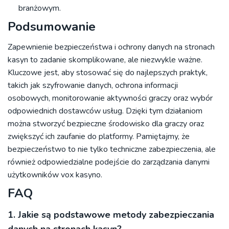
branżowym.
Podsumowanie
Zapewnienie bezpieczeństwa i ochrony danych na stronach
kasyn to zadanie skomplikowane, ale niezwykle ważne.
Kluczowe jest, aby stosować się do najlepszych praktyk,
takich jak szyfrowanie danych, ochrona informacji
osobowych, monitorowanie aktywności graczy oraz wybór
odpowiednich dostawców usług. Dzięki tym działaniom
można stworzyć bezpieczne środowisko dla graczy oraz
zwiększyć ich zaufanie do platformy. Pamiętajmy, że
bezpieczeństwo to nie tylko techniczne zabezpieczenia, ale
również odpowiedzialne podejście do zarządzania danymi
użytkowników
vox kasyno
.
FAQ
1. Jakie są podstawowe metody zabezpieczania
danych na stronach kasyn?