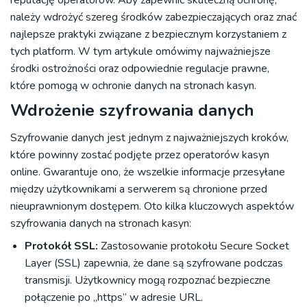
reputację operatorów. Aby zapewnić skuteczną ochronę,
należy wdrożyć szereg środków zabezpieczających oraz znać
najlepsze praktyki związane z bezpiecznym korzystaniem z
tych platform. W tym artykule omówimy najważniejsze
środki ostrożności oraz odpowiednie regulacje prawne,
które pomogą w ochronie danych na stronach kasyn.
Wdrożenie szyfrowania danych
Szyfrowanie danych jest jednym z najważniejszych kroków,
które powinny zostać podjęte przez operatorów kasyn
online. Gwarantuje ono, że wszelkie informacje przesyłane
między użytkownikami a serwerem są chronione przed
nieuprawnionym dostępem. Oto kilka kluczowych aspektów
szyfrowania danych na stronach kasyn:
Protokół SSL:
Zastosowanie protokołu Secure Socket
Layer (SSL) zapewnia, że dane są szyfrowane podczas
transmisji. Użytkownicy mogą rozpoznać bezpieczne
połączenie po „https” w adresie URL.