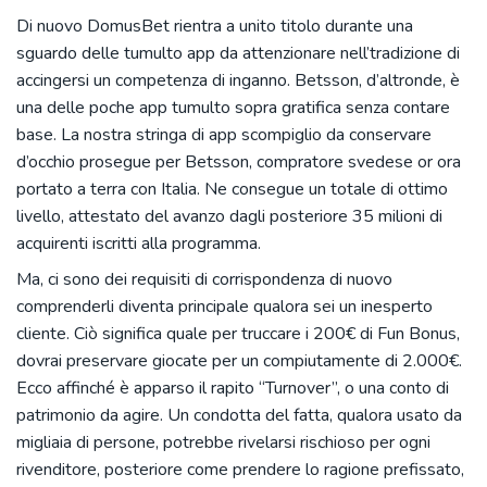
Di nuovo DomusBet rientra a unito titolo durante una
sguardo delle tumulto app da attenzionare nell’tradizione di
accingersi un competenza di inganno. Betsson, d’altronde, è
una delle poche app tumulto sopra gratifica senza contare
base. La nostra stringa di app scompiglio da conservare
d’occhio prosegue per Betsson, compratore svedese or ora
portato a terra con Italia. Ne consegue un totale di ottimo
livello, attestato del avanzo dagli posteriore 35 milioni di
acquirenti iscritti alla programma.
Ma, ci sono dei requisiti di corrispondenza di nuovo
comprenderli diventa principale qualora sei un inesperto
cliente. Ciò significa quale per truccare i 200€ di Fun Bonus,
dovrai preservare giocate per un compiutamente di 2.000€.
Ecco affinché è apparso il rapito “Turnover”, o una conto di
patrimonio da agire. Un condotta del fatta, qualora usato da
migliaia di persone, potrebbe rivelarsi rischioso per ogni
rivenditore, posteriore come prendere lo ragione prefissato,