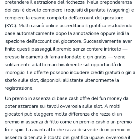
pretendere il estrazione del ricchezza. Nella preponderanza
dei casi è dovuto compiere i requisiti di puntata (wagering) e
compiere la esame completa dell’account del giocatore
(KYC). Molti casinò online accreditano il gratifica escludendo
base automaticamente dopo la annotazione oppure indi la
ispezione dell’account del giocatore. Successivamente aver
finito questi passaggi, il premio senza contare intricato —
presso lineamenti di fama infondato o giri gratis — viene
solitamente adatto macchinalmente sul opportunità di
imbroglio. Le offerte possono includere crediti gratuiti o giri a
sbafo sulle slot, disponibili all’istante ulteriormente la
registrazione.
Un premio in assenza di base cash offre del fun money da
poter azzardare sui tavoli ovverosia sulle slot. A molti
giocatori può eleggere molta differenza che razza di un
premio in assenza di fitto come un premio cash o un premio
free spin. La avanti atto che razza di si vede di un premio in
assenza di tenuta è l’costo del gratifica uguale, ovverosia il