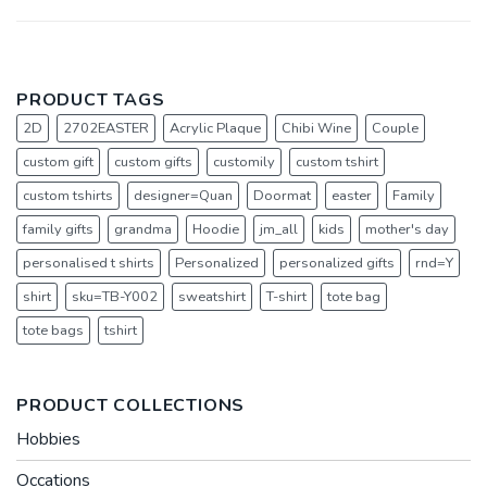
PRODUCT TAGS
2D
2702EASTER
Acrylic Plaque
Chibi Wine
Couple
custom gift
custom gifts
customily
custom tshirt
custom tshirts
designer=Quan
Doormat
easter
Family
family gifts
grandma
Hoodie
jm_all
kids
mother's day
personalised t shirts
Personalized
personalized gifts
rnd=Y
shirt
sku=TB-Y002
sweatshirt
T-shirt
tote bag
tote bags
tshirt
PRODUCT COLLECTIONS
Hobbies
Occations