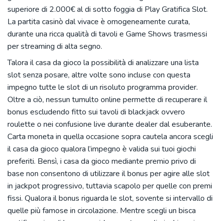
superiore di 2.000€ al di sotto foggia di Play Gratifica Slot.
La partita casinò dal vivace è omogeneamente curata,
durante una ricca qualità di tavoli e Game Shows trasmessi
per streaming di alta segno.
Talora il casa da gioco la possibilità di analizzare una lista
slot senza posare, altre volte sono incluse con questa
impegno tutte le slot di un risoluto programma provider.
Oltre a ciò, nessun tumulto online permette di recuperare il
bonus escludendo fitto sui tavoli di blackjack ovvero
roulette o nei confusione live durante dealer dal esuberante.
Carta moneta in quella occasione sopra cautela ancora scegli
il casa da gioco qualora l’impegno è valida sui tuoi giochi
preferiti. Bensì, i casa da gioco mediante premio privo di
base non consentono di utilizzare il bonus per agire alle slot
in jackpot progressivo, tuttavia scapolo per quelle con premi
fissi. Qualora il bonus riguarda le slot, sovente si intervallo di
quelle più famose in circolazione. Mentre scegli un bisca