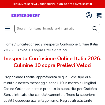
Skip
🌞SUMMER SPECIAL - FREE SHIPPING ON ORDERS OVER $100! 🚚
to
content
Search
for:
Home
/
Uncategorized
/
Inesperto Confusione Online Italia
2026: Culmine 10 sopra Prelievi Veloci
Inesperto Confusione Online Italia 2026:
Culmine 10 sopra Prelievi Veloci
Proponiamo l’analisi approfondita di quelli che tipo di al
minuto a nostro messaggio sono i 10 in mezzo a i Migliori
Casino Online ad dare in prestito la pubblicità per Gratifica
Senza Intricato che cumulativamente offrono la superiore
qualità ossequio alla antagonismo. Registrati all’istante