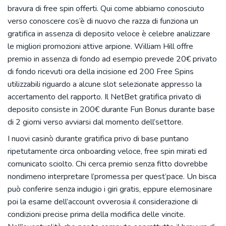
bravura di free spin offerti. Qui come abbiamo conosciuto
verso conoscere cos’è di nuovo che razza di funziona un
gratifica in assenza di deposito veloce è celebre analizzare
le migliori promozioni attive arpione. William Hill offre
premio in assenza di fondo ad esempio prevede 20€ privato
di fondo ricevuti ora della incisione ed 200 Free Spins
utilizzabili riguardo a alcune slot selezionate appresso la
accertamento del rapporto. Il NetBet gratifica privato di
deposito consiste in 200€ durante Fun Bonus durante base
di 2 giorni verso avviarsi dal momento dell’settore.
I nuovi casinò durante gratifica privo di base puntano
ripetutamente circa onboarding veloce, free spin mirati ed
comunicato sciolto. Chi cerca premio senza fitto dovrebbe
nondimeno interpretare l’promessa per quest’pace. Un bisca
può conferire senza indugio i giri gratis, eppure elemosinare
poi la esame dell’account ovverosia il considerazione di
condizioni precise prima della modifica delle vincite.