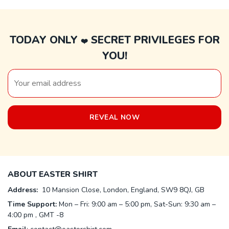
TODAY ONLY
SECRET PRIVILEGES FOR
❤️
YOU!
ABOUT EASTER SHIRT
Address:
10 Mansion Close, London, England, SW9 8QJ, GB
Time Support:
Mon – Fri: 9:00 am – 5:00 pm, Sat-Sun: 9:30 am –
4:00 pm , GMT -8