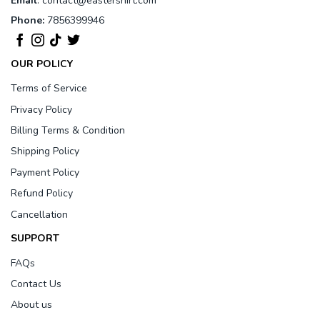
Email
:
contact@eastershirt.com
Phone:
7856399946
OUR POLICY
Terms of Service
Privacy Policy
Billing Terms & Condition
Shipping Policy
Payment Policy
Refund Policy
Cancellation
SUPPORT
FAQs
Contact Us
About us