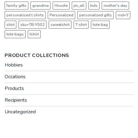
family gifts
grandma
Hoodie
jm_all
kids
mother's day
personalised t shirts
Personalized
personalized gifts
rnd=Y
shirt
sku=TB-Y002
sweatshirt
T-shirt
tote bag
tote bags
tshirt
PRODUCT COLLECTIONS
Hobbies
Occations
Products
Recipients
Uncategorized