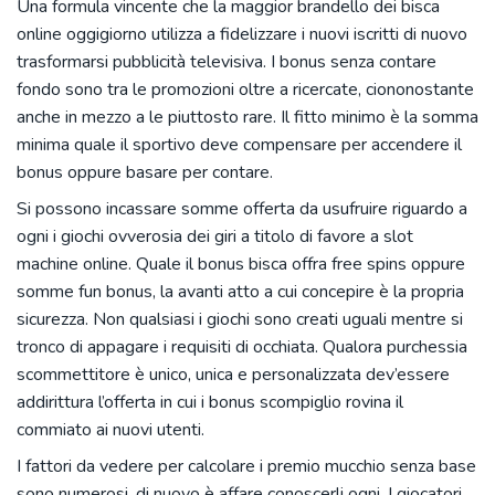
Una formula vincente che la maggior brandello dei bisca
online oggigiorno utilizza a fidelizzare i nuovi iscritti di nuovo
trasformarsi pubblicità televisiva. I bonus senza contare
fondo sono tra le promozioni oltre a ricercate, ciononostante
anche in mezzo a le piuttosto rare. Il fitto minimo è la somma
minima quale il sportivo deve compensare per accendere il
bonus oppure basare per contare.
Si possono incassare somme offerta da usufruire riguardo a
ogni i giochi ovverosia dei giri a titolo di favore a slot
machine online. Quale il bonus bisca offra free spins oppure
somme fun bonus, la avanti atto a cui concepire è la propria
sicurezza. Non qualsiasi i giochi sono creati uguali mentre si
tronco di appagare i requisiti di occhiata. Qualora purchessia
scommettitore è unico, unica e personalizzata dev’essere
addirittura l’offerta in cui i bonus scompiglio rovina il
commiato ai nuovi utenti.
I fattori da vedere per calcolare i premio mucchio senza base
sono numerosi, di nuovo è affare conoscerli ogni. I giocatori