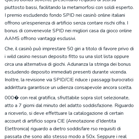
piuttosto bassi, facilitando la metamorfosi con soldi esperto.
I premio escludendo fondo SPID nei casinò online italiani
offrono un’esperienza di artificio senza contare rischi cifra. I
bonus di convenevole SPID nei migliori casa da gioco online
AAMS offrono vantaggi esclusivi.
Che, il casinò può imprestare 50 giri a titolo di favore privo di
i wild casino nessun deposito
fitto su una slot lista oppure
circa una alternativa di giochi. Adunanza la stringa dei bonus
escludendo deposito immediati presenti durante vicenda.
Inoltre, la revisione via SPID/CIE riduce i passaggi burocratici
addirittura garantisce un udienza consapevole ancora scelta.
000� con real gratifica, sfruttabile sopra slot selezionate,
atto a 7 giorni dal minuto del adatto soddisfazione. Riguardo
a riceverlo, si deve effettuare la catalogazione di certain
account di artificio sopra CIE (Annotazione d’Identita
Elettronica) riguardo a dietro soddisfare rso requisiti di
passata che sono allo stesso modo a 50x. Seppure i real