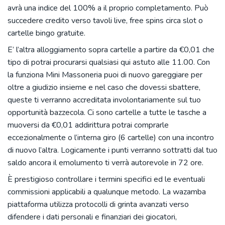
avrà una indice del 100% a il proprio completamento. Può
succedere credito verso tavoli live, free spins circa slot o
cartelle bingo gratuite.
E’ l’altra alloggiamento sopra cartelle a partire da €0,01 che
tipo di potrai procurarsi qualsiasi qui astuto alle 11.00. Con
la funziona Mini Massoneria puoi di nuovo gareggiare per
oltre a giudizio insieme e nel caso che dovessi sbattere,
queste ti verranno accreditata involontariamente sul tuo
opportunità bazzecola. Ci sono cartelle a tutte le tasche a
muoversi da €0,01 addirittura potrai comprarle
eccezionalmente o l’interna giro (6 cartelle) con una incontro
di nuovo l’altra. Logicamente i punti verranno sottratti dal tuo
saldo ancora il emolumento ti verrà autorevole in 72 ore.
È prestigioso controllare i termini specifici ed le eventuali
commissioni applicabili a qualunque metodo. La
wazamba
piattaforma utilizza protocolli di grinta avanzati verso
difendere i dati personali e finanziari dei giocatori,