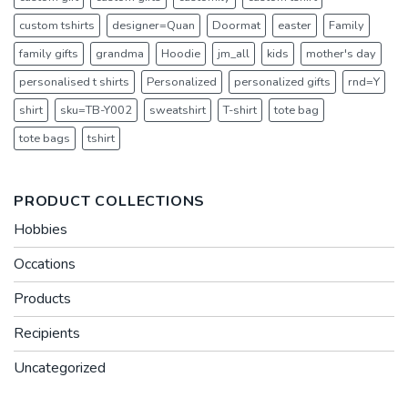
custom tshirts
designer=Quan
Doormat
easter
Family
family gifts
grandma
Hoodie
jm_all
kids
mother's day
personalised t shirts
Personalized
personalized gifts
rnd=Y
shirt
sku=TB-Y002
sweatshirt
T-shirt
tote bag
tote bags
tshirt
PRODUCT COLLECTIONS
Hobbies
Occations
Products
Recipients
Uncategorized