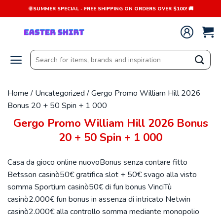
Skip
🌞SUMMER SPECIAL - FREE SHIPPING ON ORDERS OVER $100! 🚚
to
content
Search
for:
Home
/
Uncategorized
/
Gergo Promo William Hill 2026
Bonus 20 + 50 Spin + 1 000
Gergo Promo William Hill 2026 Bonus
20 + 50 Spin + 1 000
Casa da gioco online nuovoBonus senza contare fitto
Betsson casinò50€ gratifica slot + 50€ svago alla visto
somma Sportium casinò50€ di fun bonus VinciTù
casinò2.000€ fun bonus in assenza di intricato Netwin
casinò2.000€ alla controllo somma mediante monopolio