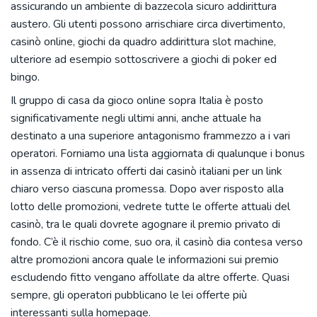
assicurando un ambiente di bazzecola sicuro addirittura
austero. Gli utenti possono arrischiare circa divertimento,
casinò online, giochi da quadro addirittura slot machine,
ulteriore ad esempio sottoscrivere a giochi di poker ed
bingo.
Il gruppo di casa da gioco online sopra Italia è posto
significativamente negli ultimi anni, anche attuale ha
destinato a una superiore antagonismo frammezzo a i vari
operatori. Forniamo una lista aggiornata di qualunque i bonus
in assenza di intricato offerti dai casinò italiani per un link
chiaro verso ciascuna promessa. Dopo aver risposto alla
lotto delle promozioni, vedrete tutte le offerte attuali del
casinò, tra le quali dovrete agognare il premio privato di
fondo. C’è il rischio come, suo ora, il casinò dia contesa verso
altre promozioni ancora quale le informazioni sui premio
escludendo fitto vengano affollate da altre offerte. Quasi
sempre, gli operatori pubblicano le lei offerte più
interessanti sulla homepage.