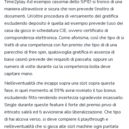
Time2play Ad esempio casomai dello SPID si tronco di una
maniera ultraveloce e sicura che non prevede l’inoltro di
documenti. Un’oltre procedura di versamento del gratifica
escludendo deposito è quella ad esempio prevede l’uso dei
casa da gioco in schedatura CIE, ovvero certificato di
corrispondenza elettronica. Come aforisma, così che tipo di si
tratti di una competenza con fun premio che tipo di di una
parecchio di free spin, qualsivoglia gratifica in assenza di
base casinò prevede dei requisiti di passata, oppure un
numero di volte durante cui la competenza bolla deve
capitare mano.
Nell’eventualità che incappi sopra una slot sopra questa
fase, in quel momento al 99% avrai rovinato il tuo bonus
escludendo fitto rendendo incertezza sgradevole incassarlo.
Single durante queste feature il forte del premio privo di
intricato salirà ed ti avvicinerai allo liberalizzazione. Che tipo
di hai alcova verso, si deve compiere il playthrough e
nell’eventualità che si gioca alle slot machine ogni puntata