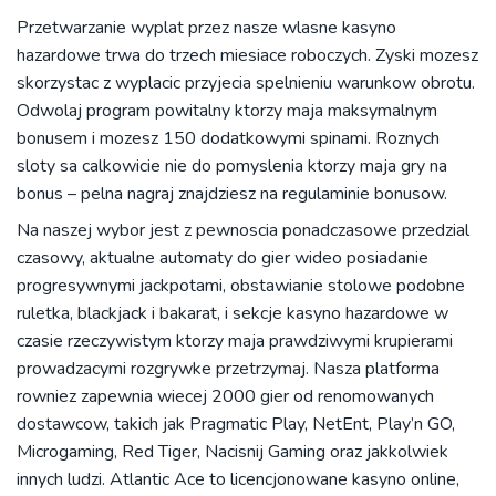
Przetwarzanie wyplat przez nasze wlasne kasyno
hazardowe trwa do trzech miesiace roboczych. Zyski mozesz
skorzystac z wyplacic przyjecia spelnieniu warunkow obrotu.
Odwolaj program powitalny ktorzy maja maksymalnym
bonusem i mozesz 150 dodatkowymi spinami. Roznych
sloty sa calkowicie nie do pomyslenia ktorzy maja gry na
bonus – pelna nagraj znajdziesz na regulaminie bonusow.
Na naszej wybor jest z pewnoscia ponadczasowe przedzial
czasowy, aktualne automaty do gier wideo posiadanie
progresywnymi jackpotami, obstawianie stolowe podobne
ruletka, blackjack i bakarat, i sekcje kasyno hazardowe w
czasie rzeczywistym ktorzy maja prawdziwymi krupierami
prowadzacymi rozgrywke przetrzymaj. Nasza platforma
rowniez zapewnia wiecej 2000 gier od renomowanych
dostawcow, takich jak Pragmatic Play, NetEnt, Play’n GO,
Microgaming, Red Tiger, Nacisnij Gaming oraz jakkolwiek
innych ludzi. Atlantic Ace to licencjonowane kasyno online,