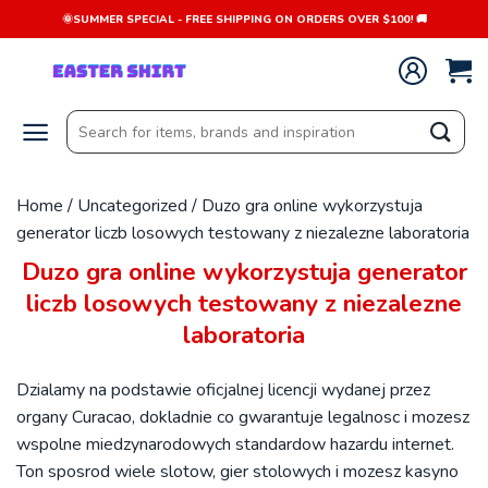
Skip
🌞SUMMER SPECIAL - FREE SHIPPING ON ORDERS OVER $100! 🚚
to
content
Search
for:
Home
/
Uncategorized
/
Duzo gra online wykorzystuja
generator liczb losowych testowany z niezalezne laboratoria
Duzo gra online wykorzystuja generator
liczb losowych testowany z niezalezne
laboratoria
Dzialamy na podstawie oficjalnej licencji wydanej przez
organy Curacao, dokladnie co gwarantuje legalnosc i mozesz
wspolne miedzynarodowych standardow hazardu internet.
Ton sposrod wiele slotow, gier stolowych i mozesz kasyno