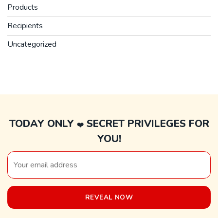
Products
Recipients
Uncategorized
TODAY ONLY
SECRET PRIVILEGES FOR
❤️
YOU!