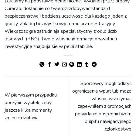
Dzialamy na podstawie pelnej licencji wydanej przez organy
Curacao, dokladnie co twierdzi zdobywac standard
bezpieczenstwa i bedziesz uczciwosci dla kazdego jeden z
graczy. Zaladuj bezwysilkowy formularz rejestracyjny.
Wiekszosc gra zatrudniaja specjalistyczny zrodlo liczb
losowych (RNG). Twoje wlasne informacje prywatne i
inwestycyjne znajduja sie w pelni stabilne.
Sportowcy mogli odkryc
ograniczenia wplat lub moze
W pierwszym przypadku,
wlasnie wstrzymac
poczynic wysilek, zeby
zapewnilem z promocjach
jeszcze kilka momenty
posiadanie posrednictwem
zmienic dzialania
pulpitu nawigacyjnego
czlonkostwo